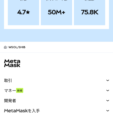
4.7
50M+
75.8K
WSOL/SHIB
MetaMaskサイトフッター
取引
スワップ
マネー
新規
予測
新規
購入
開発者
パーペチュアル
新規
カード
ドキュメントを表示
MetaMaskを入手
RWA