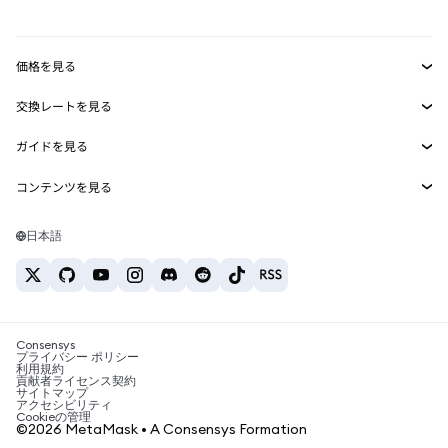
mUSD
新規
ダッシュボード
トランザクションシールド
収益化
Smart Accounts Kit
Agent Wallet
新規
価格を見る
埋め込みウォレット
Snaps
ビットコインの価格
交換レートを見る
MetaMask Connect
イーサリアムの価格
報酬
新規
BTC→USD
Solanaの価格
ガイドを見る
Snaps
セキュリティ
ETH→USD
BTCの購入
Shiba Inuの価格
USDT→INR
コンテンツを見る
Web3サービス
サポート
ETHの購入
Pepeの価格
ビットコインウォレット
BTC→USDT
SOLの購入
キャリア
Tetherの価格
Solanaウォレット
日本語
BTC→INR
PEPEの購入
お問い合わせ
USDCの価格
おすすめの暗号資産カード
ETH→USDT
USDTの購入
Chanlinkの価格
おすすめのモバイル暗号資産ウォレット
USDT→PHP
USDCの購入
Polymarketとは？
BTC→EUR
SHIBの購入
Consensys
税制関連ニュース
プライバシー ポリシー
利用規約
BNBの購入
貢献者ライセンス契約
暗号資産の購入方法は？
サイトマップ
アクセシビリティ
ビットコインを売るには？
Cookieの管理
©2026 MetaMask • A Consensys Formation