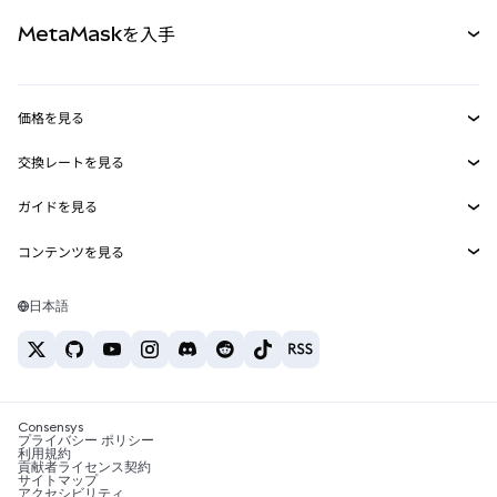
パーペチュアル
新規
カード
ドキュメントを表示
MetaMaskを入手
RWA
mUSD
新規
ダッシュボード
トランザクションシールド
収益化
Smart Accounts Kit
Agent Wallet
新規
価格を見る
埋め込みウォレット
Snaps
ビットコインの価格
交換レートを見る
MetaMask Connect
イーサリアムの価格
報酬
新規
BTC→USD
Solanaの価格
ガイドを見る
Snaps
セキュリティ
ETH→USD
BTCの購入
Shiba Inuの価格
USDT→INR
コンテンツを見る
Web3サービス
サポート
ETHの購入
Pepeの価格
ビットコインウォレット
BTC→USDT
SOLの購入
キャリア
Tetherの価格
Solanaウォレット
日本語
BTC→INR
PEPEの購入
お問い合わせ
USDCの価格
おすすめの暗号資産カード
ETH→USDT
USDTの購入
Chanlinkの価格
おすすめのモバイル暗号資産ウォレット
USDT→PHP
USDCの購入
Polymarketとは？
BTC→EUR
SHIBの購入
Consensys
税制関連ニュース
プライバシー ポリシー
利用規約
BNBの購入
貢献者ライセンス契約
暗号資産の購入方法は？
サイトマップ
アクセシビリティ