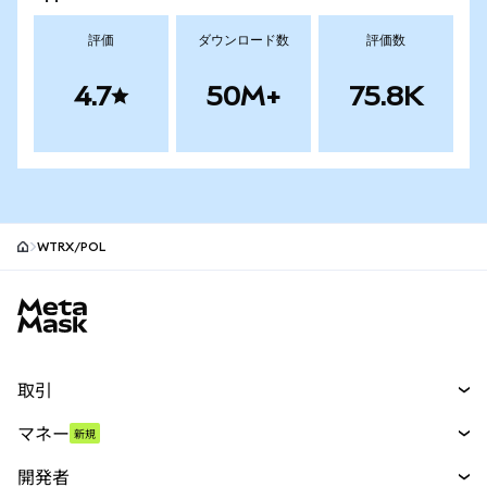
評価
ダウンロード数
評価数
4.7
50M+
75.8K
WTRX/POL
MetaMaskサイトフッター
取引
スワップ
マネー
新規
予測
新規
購入
開発者