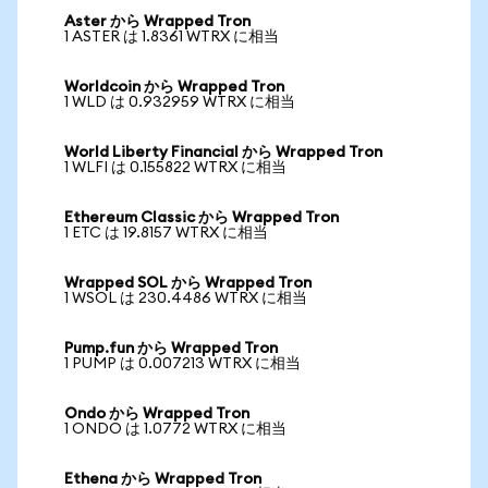
Aster から Wrapped Tron
1 ASTER は 1.8361 WTRX に相当
Worldcoin から Wrapped Tron
1 WLD は 0.932959 WTRX に相当
World Liberty Financial から Wrapped Tron
1 WLFI は 0.155822 WTRX に相当
Ethereum Classic から Wrapped Tron
1 ETC は 19.8157 WTRX に相当
Wrapped SOL から Wrapped Tron
1 WSOL は 230.4486 WTRX に相当
Pump.fun から Wrapped Tron
1 PUMP は 0.007213 WTRX に相当
Ondo から Wrapped Tron
1 ONDO は 1.0772 WTRX に相当
Ethena から Wrapped Tron