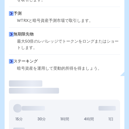
を取引します。
予測
WTRXと暗号資産予測市場で取引します。
無期限先物
最大50倍のレバレッジでトークンをロングまたはショー
トします。
ステーキング
暗号資産を運用して受動的所得を得ましょう。
取引
15分
30分
1時間
4時間
1日