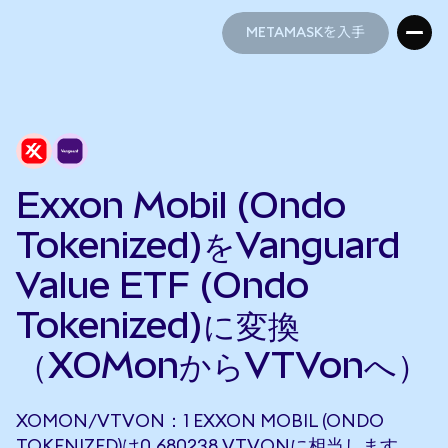
METAMASKを入手
METAMASKを入手
Exxon Mobil (Ondo
Tokenized)をVanguard
Value ETF (Ondo
Tokenized)に変換
（XOMonからVTVonへ）
XOMON/VTVON：1 EXXON MOBIL (ONDO
TOKENIZED)は0.680238 VTVONに相当します