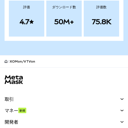
評価
ダウンロード数
評価数
4.7
50M+
75.8K
XOMon/VTVon
MetaMaskサイトフッター
取引
スワップ
マネー
新規
予測
新規
購入
開発者
パーペチュアル
新規
カード
ドキュメントを表示