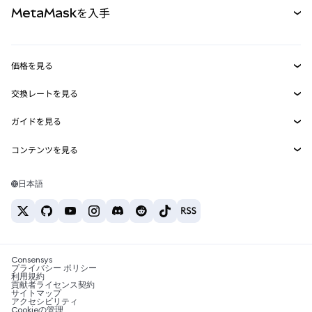
MetaMaskを入手
RWA
mUSD
新規
ダッシュボード
トランザクションシールド
収益化
Smart Accounts Kit
Agent Wallet
新規
価格を見る
埋め込みウォレット
Snaps
ビットコインの価格
交換レートを見る
MetaMask Connect
イーサリアムの価格
報酬
新規
BTC→USD
Solanaの価格
ガイドを見る
Snaps
セキュリティ
ETH→USD
BTCの購入
Shiba Inuの価格
USDT→INR
コンテンツを見る
Web3サービス
サポート
ETHの購入
Pepeの価格
ビットコインウォレット
BTC→USDT
SOLの購入
キャリア
Tetherの価格
Solanaウォレット
日本語
BTC→INR
PEPEの購入
お問い合わせ
USDCの価格
おすすめの暗号資産カード
ETH→USDT
USDTの購入
Chanlinkの価格
おすすめのモバイル暗号資産ウォレット
USDT→PHP
USDCの購入
Polymarketとは？
BTC→EUR
SHIBの購入
Consensys
税制関連ニュース
プライバシー ポリシー
利用規約
BNBの購入
貢献者ライセンス契約
暗号資産の購入方法は？
サイトマップ
アクセシビリティ
ビットコインを売るには？
Cookieの管理