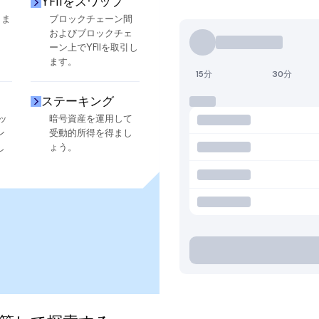
YFIIをスワップ
しま
ブロックチェーン間
およびブロックチェ
ーン上でYFIIを取引し
ます。
15分
30分
ステーキング
ッ
暗号資産を運用して
ン
受動的所得を得まし
し
ょう。