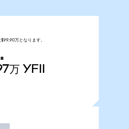
額は$99.90万となります。
給量
97万
YFII