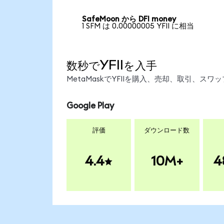
SafeMoon から DFI money
1 SFM は 0.00000005 YFII に相当
数秒でYFIIを入手
MetaMaskでYFIIを購入、売却、取引、
Google Play
評価
ダウンロード数
4.4
10M+
4