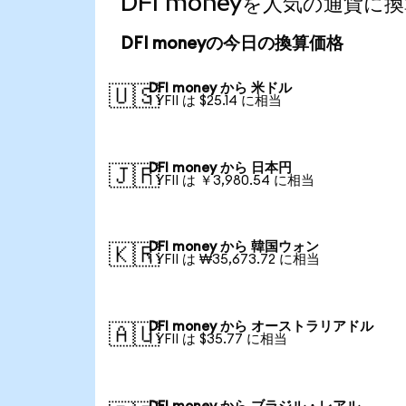
DFI moneyを人気の通貨に
DFI moneyの今日の換算価格
DFI money から 米ドル
🇺🇸
1 YFII は $25.14 に相当
DFI money から 日本円
🇯🇵
1 YFII は ￥3,980.54 に相当
DFI money から 韓国ウォン
🇰🇷
1 YFII は ₩35,673.72 に相当
DFI money から オーストラリアドル
🇦🇺
1 YFII は $35.77 に相当