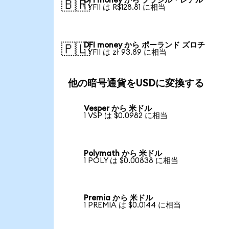
DFI money から ブラジル・レアル
🇧🇷
1 YFII は R$128.81 に相当
DFI money から ポーランド ズロチ
🇵🇱
1 YFII は zł 93.89 に相当
他の暗号通貨をUSDに変換する
Vesper から 米ドル
1 VSP は $0.0982 に相当
Polymath から 米ドル
1 POLY は $0.00838 に相当
Premia から 米ドル
1 PREMIA は $0.0144 に相当