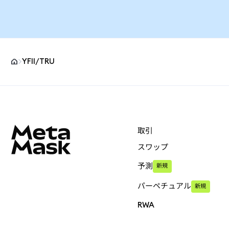
YFII/TRU
MetaMaskサイトフッター
取引
スワップ
予測
新規
パーペチュアル
新規
RWA