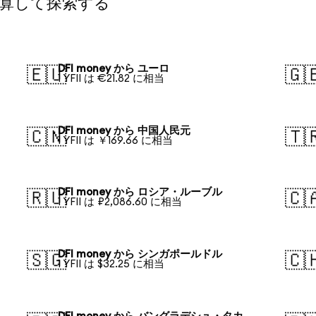
換算して探索する
DFI money から ユーロ
🇪🇺
🇬
1 YFII は €21.82 に相当
DFI money から 中国人民元
🇨🇳
🇹
1 YFII は ￥169.66 に相当
DFI money から ロシア・ルーブル
🇷🇺
🇨
1 YFII は ₽2,086.60 に相当
DFI money から シンガポールドル
🇸🇬
🇨
1 YFII は $32.25 に相当