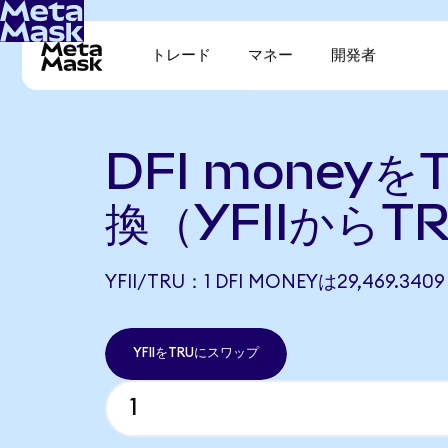
トレード
マネー
開発者
DFI moneyをT
換（YFIIからT
YFII/TRU：1 DFI MONEYは29,469.3
YFIIをTRUにスワップ