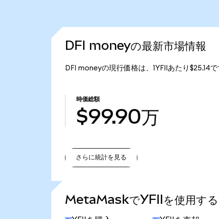
DFI moneyの最新市場情報
DFI moneyの現行価格は、1YFIIあたり$25.
時価総額
$99.90万
さらに統計を見る
さらに統計を見る
MetaMaskでYFIIを使用す