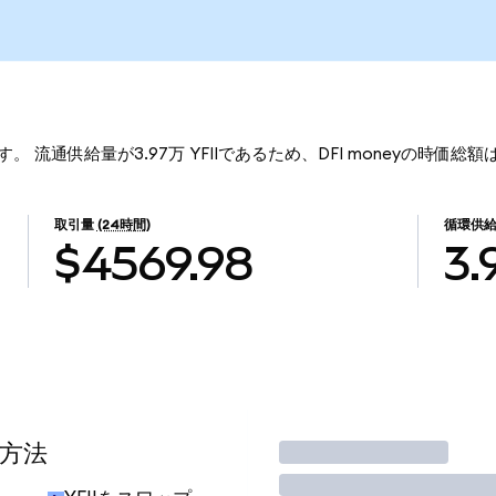
14です。 流通供給量が3.97万 YFIIであるため、DFI moneyの時価総
取引量
(24時間)
循環供
$4569.98
3.
る方法
取引