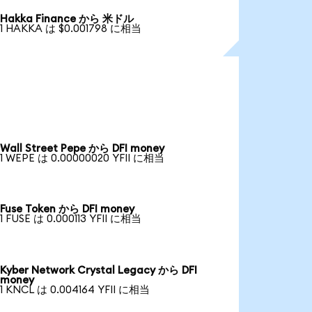
Hakka Finance から 米ドル
1 HAKKA は $0.001798 に相当
Wall Street Pepe から DFI money
1 WEPE は 0.00000020 YFII に相当
Fuse Token から DFI money
1 FUSE は 0.000113 YFII に相当
Kyber Network Crystal Legacy から DFI
money
1 KNCL は 0.004164 YFII に相当