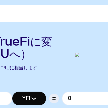
rueFiに変
RUへ）
409 TRUに相当します
YFII