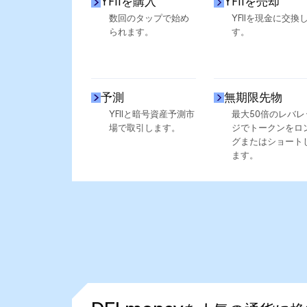
YFIIを購入
YFIIを売却
数回のタップで始め
YFIIを現金に交換
られます。
す。
予測
無期限先物
YFIIと暗号資産予測市
最大50倍のレバレ
場で取引します。
ジでトークンをロ
グまたはショート
ます。