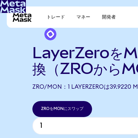
トレード
マネー
開発者
LayerZeroを
換（ZROからM
ZRO/MON：1 LAYERZEROは39.922
ZROをMONにスワップ