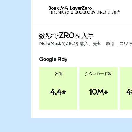
Bonk から LayerZero
1 BONK は 0.00000339 ZRO に相当
数秒でZROを入手
MetaMaskでZROを購入、売却、取引、ス
Google Play
評価
ダウンロード数
4.4
10M+
4