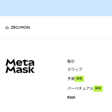
ZRO/MON
MetaMaskサイトフッター
取引
スワップ
予測
新規
パーペチュアル
新規
RWA