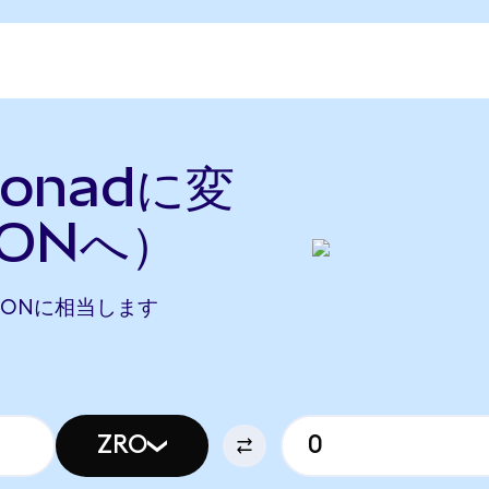
Monadに変
ONへ）
0 MONに相当します
ZRO