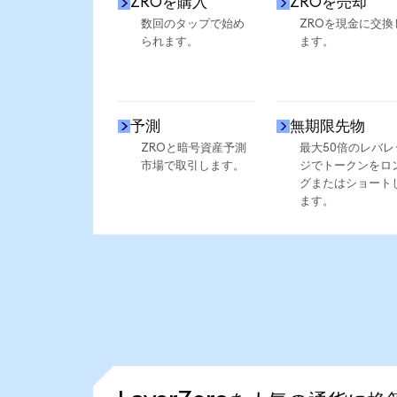
ZROを購入
ZROを売却
数回のタップで始め
ZROを現金に交換
られます。
ます。
予測
無期限先物
ZROと暗号資産予測
最大50倍のレバレ
市場で取引します。
ジでトークンをロ
グまたはショート
ます。