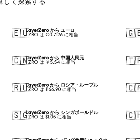
換算して探索する
LayerZero から ユーロ
🇪🇺
🇬
1 ZRO は €0.7126 に相当
LayerZero から 中国人民元
🇨🇳
🇹
1 ZRO は ￥5.54 に相当
LayerZero から ロシア・ルーブル
🇷🇺
🇨
1 ZRO は ₽66.90 に相当
LayerZero から シンガポールドル
🇸🇬
🇨
1 ZRO は $1.05 に相当