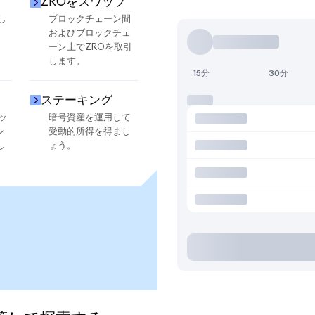
ZROをスワップ
し
ブロックチェーン間
およびブロックチェ
ーン上でZROを取引
します。
15分
30分
ステーキング
ッ
暗号資産を運用して
ン
受動的所得を得まし
し
ょう。