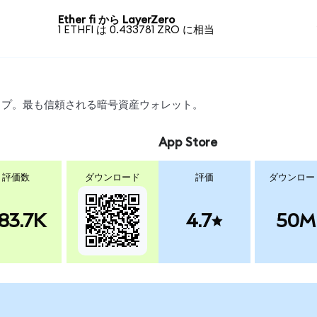
Ether fi から LayerZero
1 ETHFI は 0.433781 ZRO に相当
ワップ。最も信頼される暗号資産ウォレット。
App Store
評価数
ダウンロード
評価
ダウンロー
83.7K
4.7
50M