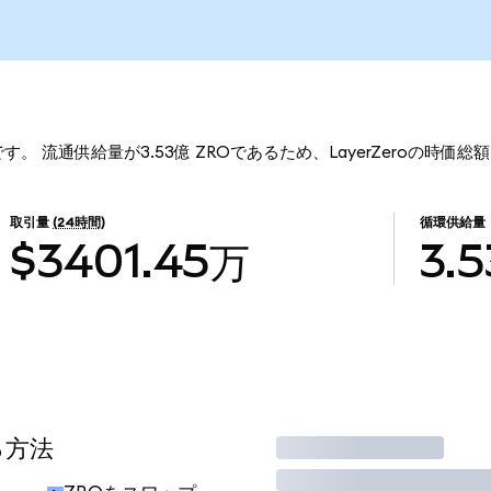
11です。 流通供給量が3.53億 ZROであるため、LayerZeroの時価総
取引量
(24時間)
循環供給量
$3401.45万
3.
る方法
取引