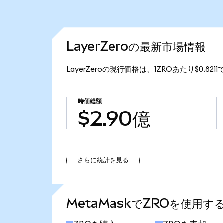
LayerZeroの最新市場情報
LayerZeroの現行価格は、1ZROあたり$0.82
時価総額
$2.90億
さらに統計を見る
さらに統計を見る
MetaMaskでZROを使用す