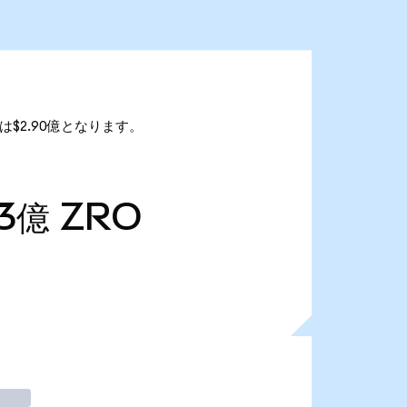
額は$2.90億となります。
53億
ZRO