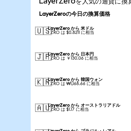
LayerZeroを人気の通貨に
LayerZeroの今日の換算価格
LayerZero から 米ドル
🇺🇸
1 ZRO は $0.8211 に相当
LayerZero から 日本円
🇯🇵
1 ZRO は ￥130.06 に相当
LayerZero から 韓国ウォン
🇰🇷
1 ZRO は ₩1,168.66 に相当
LayerZero から オーストラリアドル
🇦🇺
1 ZRO は $1.17 に相当