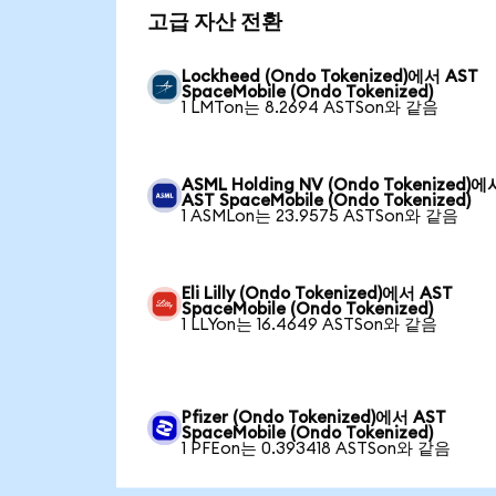
고급 자산 전환
Lockheed (Ondo Tokenized)에서 AST
SpaceMobile (Ondo Tokenized)
1 LMTon는 8.2694 ASTSon와 같음
ASML Holding NV (Ondo Tokenized)에
AST SpaceMobile (Ondo Tokenized)
1 ASMLon는 23.9575 ASTSon와 같음
Eli Lilly (Ondo Tokenized)에서 AST
SpaceMobile (Ondo Tokenized)
1 LLYon는 16.4649 ASTSon와 같음
Pfizer (Ondo Tokenized)에서 AST
SpaceMobile (Ondo Tokenized)
1 PFEon는 0.393418 ASTSon와 같음