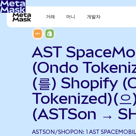
거래
머니
개발자
AST SpaceMob
(Ondo Tokeni
(를) Shopify 
Tokenized)(
(ASTSon → S
ASTSON/SHOPON: 1 AST SPACEMOBI