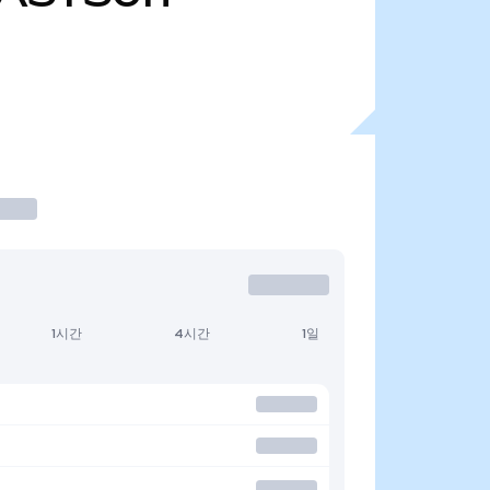
1시간
4시간
1일