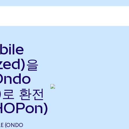
ile
zed)을
(Ondo
으)로 환전
HOPon)
LE (ONDO