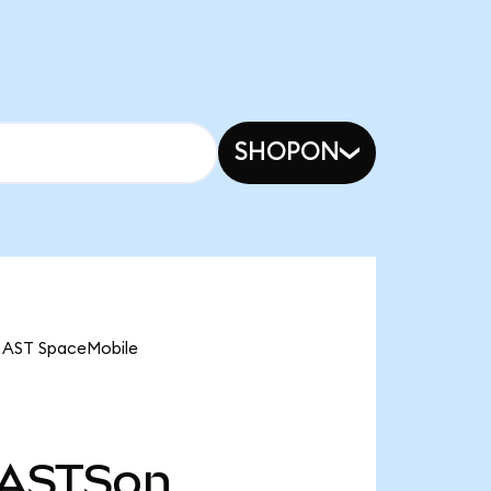
SHOPON
ST SpaceMobile
ASTSon