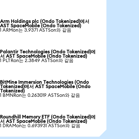
Arm Holdings plc (Ondo Tokenized)에서
AST SpaceMobile (Ondo Tokenized)
1 ARMon는 3.9371 ASTSon와 같음
Palantir Technologies (Ondo Tokenized)에
서 AST SpaceMobile (Ondo Tokenized)
1 PLTRon는 2.3849 ASTSon와 같음
BitMine Immersion Technologies (Ondo
Tokenized)에서 AST SpaceMobile (Ondo
Tokenized)
1 BMNRon는 0.263019 ASTSon와 같음
Roundhill Memory ETF (Ondo Tokenized)에
서 AST SpaceMobile (Ondo Tokenized)
1 DRAMon는 0.693931 ASTSon와 같음