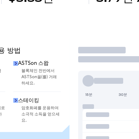
사용 방법
거래
ASTSon 스왑
금
블록체인 전반에서
ASTSon을(를) 거래
하세요.
15분
30분
스테이킹
지로
암호화폐를 운용하여
하
소극적 소득을 얻으세
요.