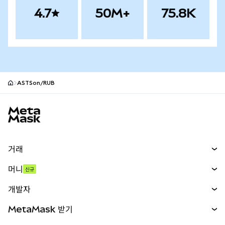
4.7
50M+
75.8K
ASTSon/RUB
MetaMask 사이트 바닥글
거래
스왑
머니
신규
예측 시장
신규
매수
개발자
무기한 선물
신규
카드
문서 보기
MetaMask 받기
실물자산
mUSD
신규
대시보드
Transaction Shield