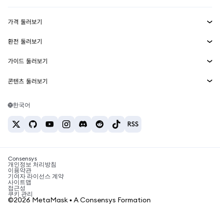
수익 창출
Smart Accounts Kit
에이전트 지갑
신규
가격 둘러보기
임베디드 지갑
Snaps
비트코인 가격
환전 둘러보기
MetaMask Connect
이더리움 가격
보상
신규
BTC를 USD로 환전
솔라나 가격
가이드 둘러보기
Snaps
보안
ETH를 USD로 환전
BTC 매수
시바이누 가격
USDT를 INR로 환전
콘텐츠 둘러보기
웹3 서비스
고객 지원
ETH 매수
페페 가격
비트코인 지갑
BTC를 USDT로 환전
SOL 매수
채용
테더 가격
솔라나 지갑
한국어
BTC를 INR로 환전
PEPE 매수
연락처
USDC 가격
최고의 암호화폐 카드
ETH를 USDT로 환전
USDT 매수
체인링크 가격
최고의 모바일 암호화폐 지갑
USDT를 PHP로 환전
USDC 매수
Polymarket이란?
BTC를 EUR로 환전
SHIB 매수
Consensys
암호화폐 세금 뉴스
개인정보 처리방침
이용약관
BNB 매수
기여자 라이선스 계약
암호화폐 매수 방법
사이트맵
접근성
비트코인 매도 방법
쿠키 관리
©2026 MetaMask • A Consensys Formation