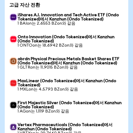
고급 자산 전환
iShares A.I. Innovation and Tech Active ETF (Ondo
Tokenized)에서 Kanzhun (Ondo Tokenized)
1 BAIon는 2.6553 BZon와 같음
Onto Innovation (Ondo Tokenized)에서 Kanzhun
(Ondo Tokenized)
1 ONTOon는 18.6942 BZon와 같음
abrdn Physical Precious Metals Basket Shares ETF
(Ondo Tokenized)에서 Kanzhun (Ondo Tokenized)
1 GLTRon는 11.9015 BZon와 같음
MaxLinear (Ondo Tokenized)에서 Kanzhun (Ondo
Tokenized)
1 MXLon는 4.5793 BZon와 같음
First Majestic Silver (Ondo Tokenized)에서 Kanzhun
(Ondo Tokenized)
1 AGon는 1.1119 BZon와 같음
Vertex Pharmaceuticals (Ondo Tokenized)에서
Kanzhun (Ondo Tokenized)