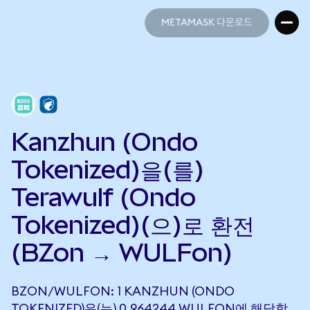
METAMASK 다운로드
METAMASK 다운로드
Kanzhun (Ondo
Tokenized)을(를)
Terawulf (Ondo
Tokenized)(으)로 환전
(BZon → WULFon)
BZON/WULFON: 1 KANZHUN (ONDO
TOKENIZED)은(는) 0.964244 WULFON에 해당합