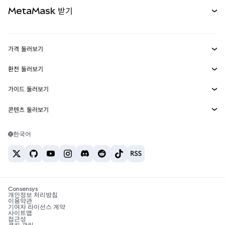
문서 보기
MetaMask 받기
실물자산
mUSD
신규
대시보드
Transaction Shield
수익 창출
Smart Accounts Kit
에이전트 지갑
신규
가격 둘러보기
임베디드 지갑
Snaps
비트코인 가격
환전 둘러보기
MetaMask Connect
이더리움 가격
보상
신규
BTC를 USD로 환전
솔라나 가격
가이드 둘러보기
Snaps
보안
ETH를 USD로 환전
BTC 매수
시바이누 가격
USDT를 INR로 환전
콘텐츠 둘러보기
웹3 서비스
고객 지원
ETH 매수
페페 가격
비트코인 지갑
BTC를 USDT로 환전
SOL 매수
채용
테더 가격
솔라나 지갑
한국어
BTC를 INR로 환전
PEPE 매수
연락처
USDC 가격
최고의 암호화폐 카드
ETH를 USDT로 환전
USDT 매수
체인링크 가격
최고의 모바일 암호화폐 지갑
USDT를 PHP로 환전
USDC 매수
Polymarket이란?
BTC를 EUR로 환전
SHIB 매수
Consensys
암호화폐 세금 뉴스
개인정보 처리방침
이용약관
BNB 매수
기여자 라이선스 계약
암호화폐 매수 방법
사이트맵
접근성
비트코인 매도 방법
쿠키 관리