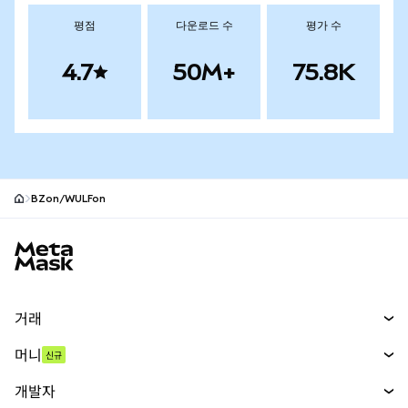
평점
다운로드 수
평가 수
4.7
50M+
75.8K
BZon/WULFon
MetaMask 사이트 바닥글
거래
스왑
머니
신규
예측 시장
신규
매수
개발자
무기한 선물
신규
카드