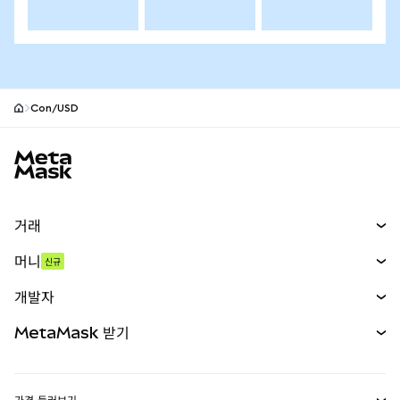
Con/USD
MetaMask 사이트 바닥글
거래
스왑
머니
신규
예측 시장
신규
매수
개발자
무기한 선물
신규
카드
문서 보기
MetaMask 받기
실물자산
mUSD
신규
대시보드
Transaction Shield
수익 창출
Smart Accounts Kit
에이전트 지갑
신규