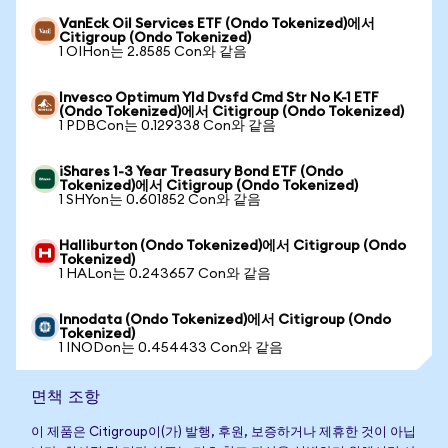
VanEck Oil Services ETF (Ondo Tokenized)에서
Citigroup (Ondo Tokenized)
1 OIHon는 2.8585 Con와 같음
Invesco Optimum Yld Dvsfd Cmd Str No K-1 ETF
(Ondo Tokenized)에서 Citigroup (Ondo Tokenized)
1 PDBCon는 0.129338 Con와 같음
iShares 1-3 Year Treasury Bond ETF (Ondo
Tokenized)에서 Citigroup (Ondo Tokenized)
1 SHYon는 0.601852 Con와 같음
Halliburton (Ondo Tokenized)에서 Citigroup (Ondo
Tokenized)
1 HALon는 0.243657 Con와 같음
Innodata (Ondo Tokenized)에서 Citigroup (Ondo
Tokenized)
1 INODon는 0.454433 Con와 같음
면책 조항
이 제품은 Citigroup이(가) 발행, 후원, 보증하거나 제휴한 것이 아닙