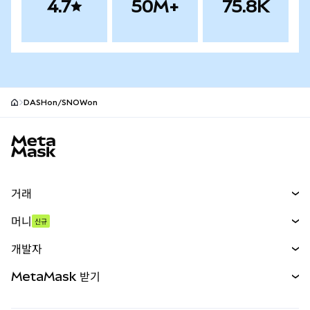
4.7
50M+
75.8K
DASHon/SNOWon
MetaMask 사이트 바닥글
거래
스왑
머니
신규
예측 시장
신규
매수
개발자
무기한 선물
신규
카드
문서 보기
MetaMask 받기
실물자산
mUSD
신규
대시보드
Transaction Shield