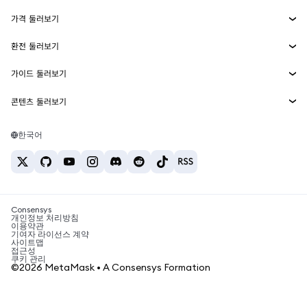
수익 창출
Smart Accounts Kit
에이전트 지갑
신규
가격 둘러보기
임베디드 지갑
Snaps
비트코인 가격
환전 둘러보기
MetaMask Connect
이더리움 가격
보상
신규
BTC를 USD로 환전
솔라나 가격
가이드 둘러보기
Snaps
보안
ETH를 USD로 환전
BTC 매수
시바이누 가격
USDT를 INR로 환전
콘텐츠 둘러보기
웹3 서비스
고객 지원
ETH 매수
페페 가격
비트코인 지갑
BTC를 USDT로 환전
SOL 매수
채용
테더 가격
솔라나 지갑
한국어
BTC를 INR로 환전
PEPE 매수
연락처
USDC 가격
최고의 암호화폐 카드
ETH를 USDT로 환전
USDT 매수
체인링크 가격
최고의 모바일 암호화폐 지갑
USDT를 PHP로 환전
USDC 매수
Polymarket이란?
BTC를 EUR로 환전
SHIB 매수
Consensys
암호화폐 세금 뉴스
개인정보 처리방침
이용약관
BNB 매수
기여자 라이선스 계약
암호화폐 매수 방법
사이트맵
접근성
비트코인 매도 방법
쿠키 관리
©2026 MetaMask • A Consensys Formation