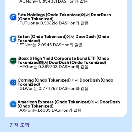
1 ACNon는 0.834381 DASHon와 같음
Futu Holdings (Ondo Tokenized)에서 DoorDash
(Ondo Tokenized)
1 FUTUon는 0.508216 DASHon와 같음
Eaton (Ondo Tokenized)에서 DoorDash (Ondo
Tokenized)
1 ETNon는 2.0945 DASHon와 같음
iBoxx $ High Yield Corporate Bond ETF (Ondo
Tokenized)에서 DoorDash (Ondo Tokenized)
1 HYGon는 0.389703 DASHon와 같음
Corning (Ondo Tokenized)에서 DoorDash (Ondo
Tokenized)
1 GLWon는 0.774752 DASHon와 같음
American Express (Ondo Tokenized)에서 DoorDash
(Ondo Tokenized)
1 AXPon는 1.6003 DASHon와 같음
면책 조항