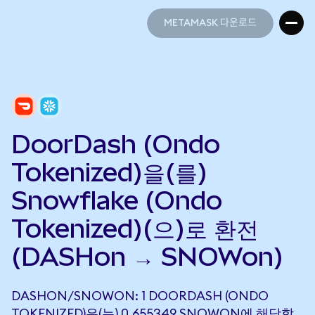
METAMASK 다운로드
METAMASK 다운로드
DoorDash (Ondo
Tokenized)을(를)
Snowflake (Ondo
Tokenized)(으)로 환전
(DASHon → SNOWon)
DASHON/SNOWON: 1 DOORDASH (ONDO
TOKENIZED)은(는) 0.655349 SNOWON에 해당합