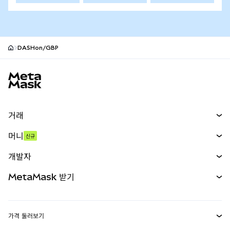
DASHon/GBP
MetaMask 사이트 바닥글
거래
스왑
머니
신규
예측 시장
신규
매수
개발자
무기한 선물
신규
카드
문서 보기
MetaMask 받기
실물자산
mUSD
신규
대시보드
Transaction Shield
수익 창출
Smart Accounts Kit
에이전트 지갑
신규
가격 둘러보기
임베디드 지갑
Snaps
비트코인 가격