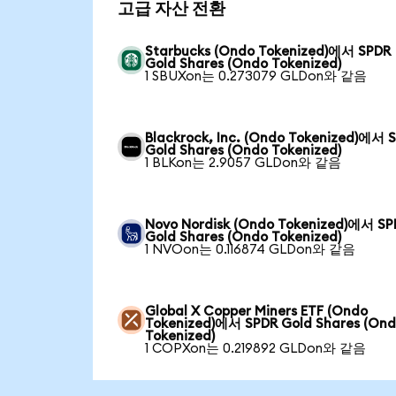
고급 자산 전환
Starbucks (Ondo Tokenized)에서 SPDR
Gold Shares (Ondo Tokenized)
1 SBUXon는 0.273079 GLDon와 같음
Blackrock, Inc. (Ondo Tokenized)에서 
Gold Shares (Ondo Tokenized)
1 BLKon는 2.9057 GLDon와 같음
Novo Nordisk (Ondo Tokenized)에서 SP
Gold Shares (Ondo Tokenized)
1 NVOon는 0.116874 GLDon와 같음
Global X Copper Miners ETF (Ondo
Tokenized)에서 SPDR Gold Shares (On
Tokenized)
1 COPXon는 0.219892 GLDon와 같음