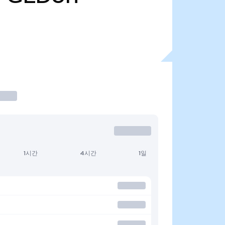
1시간
4시간
1일