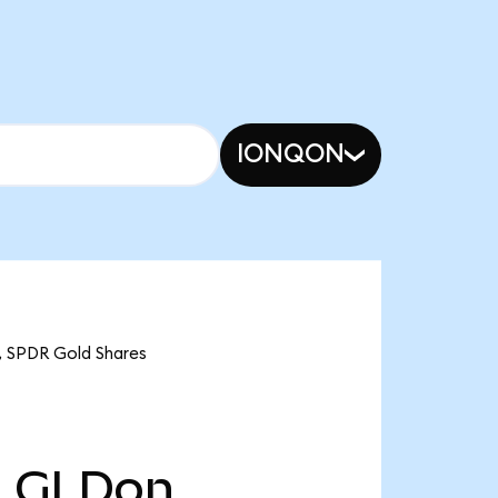
IONQON
PDR Gold Shares
천
GLDon