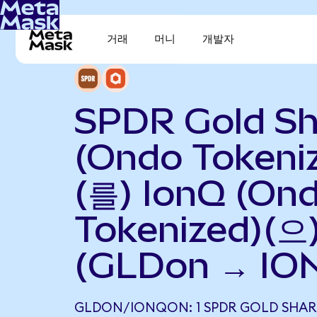
거래
머니
개발자
SPDR Gold Sh
(Ondo Tokeni
(를) IonQ (On
Tokenized)(
(GLDon → IO
GLDON/IONQON: 1 SPDR GOLD SHAR