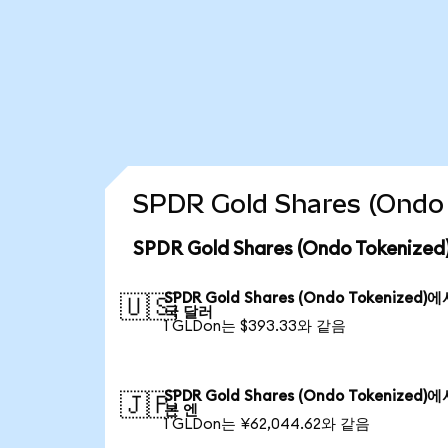
SPDR Gold Shares (On
SPDR Gold Shares (Ondo Tokeni
SPDR Gold Shares (Ondo Tokenized)
🇺🇸
국 달러
1 GLDon는 $393.33와 같음
SPDR Gold Shares (Ondo Tokenized)
🇯🇵
본 엔
1 GLDon는 ¥62,044.62와 같음