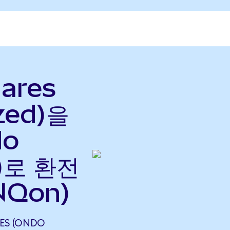
ares
zed)을
do
으)로 환전
NQon)
ES (ONDO