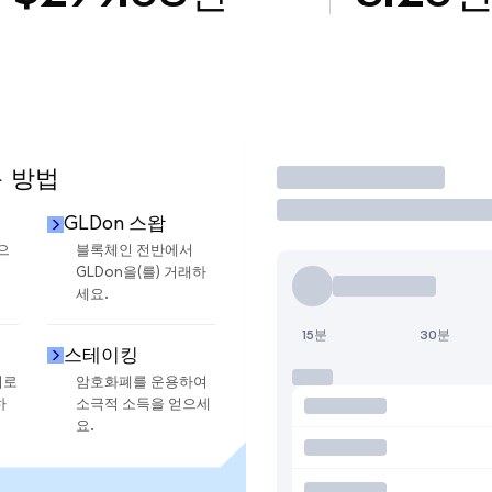
용 방법
거래
GLDon 스왑
으
블록체인 전반에서
GLDon을(를) 거래하
세요.
15분
30분
스테이킹
지로
암호화폐를 운용하여
하
소극적 소득을 얻으세
요.