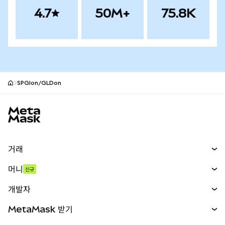
4.7
50M+
75.8K
SPGIon/GLDon
MetaMask 사이트 바닥글
거래
스왑
머니
신규
예측 시장
신규
매수
개발자
무기한 선물
신규
카드
문서 보기
MetaMask 받기
실물자산
mUSD
신규
대시보드
Transaction Shield