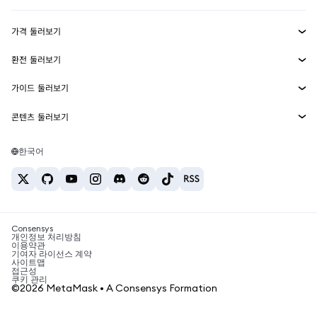
수익 창출
Smart Accounts Kit
에이전트 지갑
신규
가격 둘러보기
임베디드 지갑
Snaps
비트코인 가격
환전 둘러보기
MetaMask Connect
이더리움 가격
보상
신규
BTC를 USD로 환전
솔라나 가격
가이드 둘러보기
Snaps
보안
ETH를 USD로 환전
BTC 매수
시바이누 가격
USDT를 INR로 환전
콘텐츠 둘러보기
웹3 서비스
고객 지원
ETH 매수
페페 가격
비트코인 지갑
BTC를 USDT로 환전
SOL 매수
채용
테더 가격
솔라나 지갑
한국어
BTC를 INR로 환전
PEPE 매수
연락처
USDC 가격
최고의 암호화폐 카드
ETH를 USDT로 환전
USDT 매수
체인링크 가격
최고의 모바일 암호화폐 지갑
USDT를 PHP로 환전
USDC 매수
Polymarket이란?
BTC를 EUR로 환전
SHIB 매수
Consensys
암호화폐 세금 뉴스
개인정보 처리방침
이용약관
BNB 매수
기여자 라이선스 계약
암호화폐 매수 방법
사이트맵
접근성
비트코인 매도 방법
쿠키 관리
©2026 MetaMask • A Consensys Formation