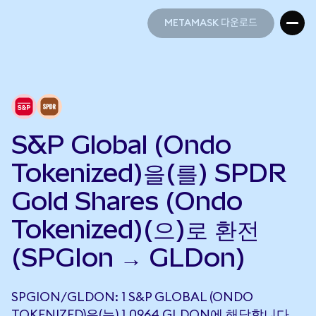
METAMASK 다운로드
METAMASK 다운로드
S&P Global (Ondo
Tokenized)을(를) SPDR
Gold Shares (Ondo
Tokenized)(으)로 환전
(SPGIon → GLDon)
SPGION/GLDON: 1 S&P GLOBAL (ONDO
TOKENIZED)은(는) 1.0964 GLDON에 해당합니다