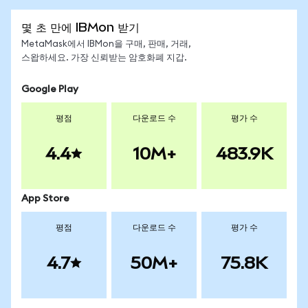
몇 초 만에 IBMon 받기
MetaMask에서 IBMon을 구매, 판매, 거래,
스왑하세요. 가장 신뢰받는 암호화폐 지갑.
Google Play
평점
다운로드 수
평가 수
4.4
10M+
483.9K
App Store
평점
다운로드 수
평가 수
4.7
50M+
75.8K