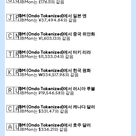
🇬🇧
1 IBMon는 £176.11와 같음
IBM (Ondo Tokenized)에서 일본 엔
🇯🇵
1 IBMon는 ¥37,494.84와 같음
IBM (Ondo Tokenized)에서 중국 위안화
🇨🇳
1 IBMon는 ¥1,603.13와 같음
IBM (Ondo Tokenized)에서 터키 리라
🇹🇷
1 IBMon는 ₺11,333.04와 같음
IBM (Ondo Tokenized)에서 한국 원화
🇰🇷
1 IBMon는 ₩334,517.96와 같음
IBM (Ondo Tokenized)에서 러시아 루블
🇷🇺
1 IBMon는 ₽19,546.58와 같음
IBM (Ondo Tokenized)에서 캐나다 달러
🇨🇦
1 IBMon는 $331.47와 같음
IBM (Ondo Tokenized)에서 호주 달러
🇦🇺
1 IBMon는 $336.21와 같음