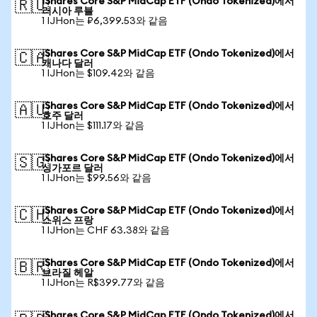
iShares Core S&P MidCap ETF (Ondo Tokenized)에서
🇷🇺
러시아 루블
1 IJHon는 ₽6,399.53와 같음
iShares Core S&P MidCap ETF (Ondo Tokenized)에서
🇨🇦
캐나다 달러
1 IJHon는 $109.42와 같음
iShares Core S&P MidCap ETF (Ondo Tokenized)에서
🇦🇺
호주 달러
1 IJHon는 $111.17와 같음
iShares Core S&P MidCap ETF (Ondo Tokenized)에서
🇸🇬
싱가포르 달러
1 IJHon는 $99.56와 같음
iShares Core S&P MidCap ETF (Ondo Tokenized)에서
🇨🇭
스위스 프랑
1 IJHon는 CHF 63.38와 같음
iShares Core S&P MidCap ETF (Ondo Tokenized)에서
🇧🇷
브라질 헤알
1 IJHon는 R$399.77와 같음
iShares Core S&P MidCap ETF (Ondo Tokenized)에서