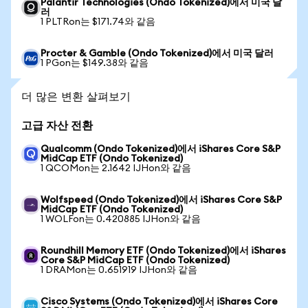
Palantir Technologies (Ondo Tokenized)에서 미국 달
러
1 PLTRon는 $171.74와 같음
Procter & Gamble (Ondo Tokenized)에서 미국 달러
1 PGon는 $149.38와 같음
더 많은 변환 살펴보기
고급 자산 전환
Qualcomm (Ondo Tokenized)에서 iShares Core S&P
MidCap ETF (Ondo Tokenized)
1 QCOMon는 2.1642 IJHon와 같음
Wolfspeed (Ondo Tokenized)에서 iShares Core S&P
MidCap ETF (Ondo Tokenized)
1 WOLFon는 0.420885 IJHon와 같음
Roundhill Memory ETF (Ondo Tokenized)에서 iShares
Core S&P MidCap ETF (Ondo Tokenized)
1 DRAMon는 0.651919 IJHon와 같음
Cisco Systems (Ondo Tokenized)에서 iShares Core