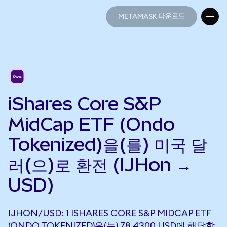
METAMASK 다운로드
METAMASK 다운로드
iShares Core S&P
MidCap ETF (Ondo
Tokenized)을(를) 미국 달
러(으)로 환전 (IJHon →
USD)
IJHON/USD: 1 ISHARES CORE S&P MIDCAP ETF
(ONDO TOKENIZED)은(는) 78.4300 USD에 해당합