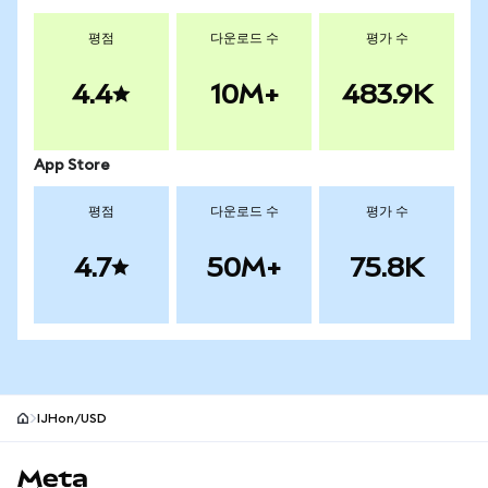
평점
다운로드 수
평가 수
4.4
10M+
483.9K
App Store
평점
다운로드 수
평가 수
4.7
50M+
75.8K
IJHon/USD
MetaMask 사이트 바닥글