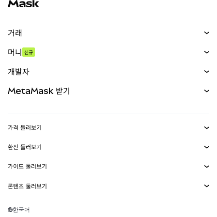
거래
스왑
머니
신규
예측 시장
신규
매수
개발자
무기한 선물
신규
카드
문서 보기
MetaMask 받기
실물자산
mUSD
신규
대시보드
Transaction Shield
수익 창출
Smart Accounts Kit
에이전트 지갑
신규
가격 둘러보기
임베디드 지갑
Snaps
비트코인 가격
환전 둘러보기
MetaMask Connect
이더리움 가격
보상
신규
BTC를 USD로 환전
솔라나 가격
가이드 둘러보기
Snaps
보안
ETH를 USD로 환전
BTC 매수
시바이누 가격
USDT를 INR로 환전
콘텐츠 둘러보기
웹3 서비스
고객 지원
ETH 매수
페페 가격
비트코인 지갑
BTC를 USDT로 환전
SOL 매수
채용
테더 가격
솔라나 지갑
한국어
BTC를 INR로 환전