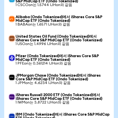
S&P MidCap ETF (Ondo Tokenized)
1 CSCOon는 1.5744 IJHon와 같음
Alibaba (Ondo Tokenized)에서 iShares Core S&P
MidCap ETF (Ondo Tokenized)
1 BABAon는 1.6571 IJHon와 같음
United States Oil Fund (Ondo Tokenized)에서
iShares Core S&P MidCap ETF (Ondo Tokenized)
1 USOon는 1.4996 IJHon와 같음
Pfizer (Ondo Tokenized)에서 iShares Core S&P
MidCap ETF (Ondo Tokenized)
1 PFEon는 0.361214 IJHon와 같음
JPMorgan Chase (Ondo Tokenized)에서 iShares
Core S&P MidCap ETF (Ondo Tokenized)
1 JPMon는 4.6234 IJHon와 같음
iShares Russell 2000 ETF (Ondo Tokenized)에서
iShares Core S&P MidCap ETF (Ondo Tokenized)
1 IWMon는 3.8722 IJHon와 같음
IBM (Ondo Tokenized)에서 iShares Core S&P MidCap