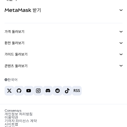
무기한 선물
신규
카드
문서 보기
MetaMask 받기
실물자산
mUSD
신규
대시보드
Transaction Shield
수익 창출
Smart Accounts Kit
에이전트 지갑
신규
가격 둘러보기
임베디드 지갑
Snaps
비트코인 가격
환전 둘러보기
MetaMask Connect
이더리움 가격
보상
신규
BTC를 USD로 환전
솔라나 가격
가이드 둘러보기
Snaps
보안
ETH를 USD로 환전
BTC 매수
시바이누 가격
USDT를 INR로 환전
콘텐츠 둘러보기
웹3 서비스
고객 지원
ETH 매수
페페 가격
비트코인 지갑
BTC를 USDT로 환전
SOL 매수
채용
테더 가격
솔라나 지갑
한국어
BTC를 INR로 환전
PEPE 매수
연락처
USDC 가격
최고의 암호화폐 카드
ETH를 USDT로 환전
USDT 매수
체인링크 가격
최고의 모바일 암호화폐 지갑
USDT를 PHP로 환전
USDC 매수
Polymarket이란?
BTC를 EUR로 환전
SHIB 매수
Consensys
암호화폐 세금 뉴스
개인정보 처리방침
이용약관
BNB 매수
기여자 라이선스 계약
암호화폐 매수 방법
사이트맵