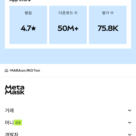
App Store
평점
다운로드 수
평가 수
4.7
50M+
75.8K
MARAon/RIOTon
MetaMask 사이트 바닥글
거래
스왑
머니
신규
예측 시장
신규
매수
개발자