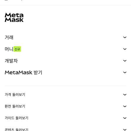
MetaMask 사이트 바닥글
거래
스왑
머니
신규
예측 시장
신규
매수
개발자
무기한 선물
신규
카드
문서 보기
MetaMask 받기
실물자산
mUSD
신규
대시보드
Transaction Shield
수익 창출
Smart Accounts Kit
에이전트 지갑
신규
가격 둘러보기
임베디드 지갑
Snaps
비트코인 가격
환전 둘러보기
MetaMask Connect
이더리움 가격
보상
신규
BTC를 USD로 환전
솔라나 가격
가이드 둘러보기
Snaps
보안
ETH를 USD로 환전
BTC 매수
시바이누 가격
USDT를 INR로 환전
콘텐츠 둘러보기
웹3 서비스