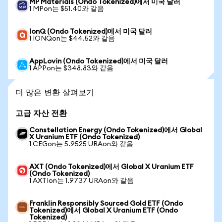
MP Materials (Ondo Tokenized)에서 미국 달러
1 MPon는 $51.40와 같음
IonQ (Ondo Tokenized)에서 미국 달러
1 IONQon는 $44.52와 같음
AppLovin (Ondo Tokenized)에서 미국 달러
1 APPon는 $348.83와 같음
더 많은 변환 살펴보기
고급 자산 전환
Constellation Energy (Ondo Tokenized)에서 Global
X Uranium ETF (Ondo Tokenized)
1 CEGon는 5.9525 URAon와 같음
AXT (Ondo Tokenized)에서 Global X Uranium ETF
(Ondo Tokenized)
1 AXTIon는 1.9737 URAon와 같음
Franklin Responsibly Sourced Gold ETF (Ondo
Tokenized)에서 Global X Uranium ETF (Ondo
Tokenized)