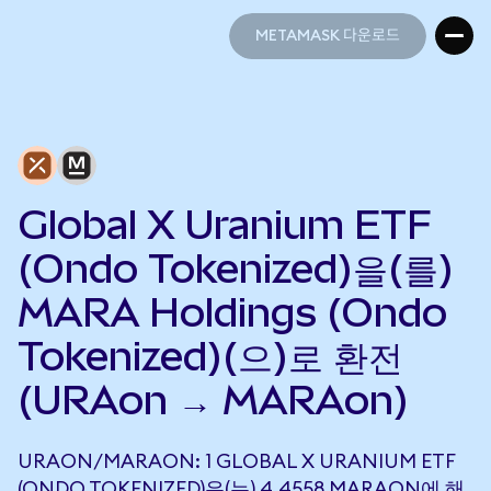
METAMASK 다운로드
METAMASK 다운로드
Global X Uranium ETF
(Ondo Tokenized)을(를)
MARA Holdings (Ondo
Tokenized)(으)로 환전
(URAon → MARAon)
URAON/MARAON: 1 GLOBAL X URANIUM ETF
(ONDO TOKENIZED)은(는) 4.4558 MARAON에 해