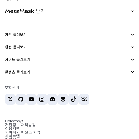
무기한 선물
신규
카드
문서 보기
MetaMask 받기
실물자산
mUSD
신규
대시보드
Transaction Shield
수익 창출
Smart Accounts Kit
에이전트 지갑
신규
가격 둘러보기
임베디드 지갑
Snaps
비트코인 가격
환전 둘러보기
MetaMask Connect
이더리움 가격
보상
신규
BTC를 USD로 환전
솔라나 가격
가이드 둘러보기
Snaps
보안
ETH를 USD로 환전
BTC 매수
시바이누 가격
USDT를 INR로 환전
콘텐츠 둘러보기
웹3 서비스
고객 지원
ETH 매수
페페 가격
비트코인 지갑
BTC를 USDT로 환전
SOL 매수
채용
테더 가격
솔라나 지갑
한국어
BTC를 INR로 환전
PEPE 매수
연락처
USDC 가격
최고의 암호화폐 카드
ETH를 USDT로 환전
USDT 매수
체인링크 가격
최고의 모바일 암호화폐 지갑
USDT를 PHP로 환전
USDC 매수
Polymarket이란?
BTC를 EUR로 환전
SHIB 매수
Consensys
암호화폐 세금 뉴스
개인정보 처리방침
이용약관
BNB 매수
기여자 라이선스 계약
암호화폐 매수 방법
사이트맵