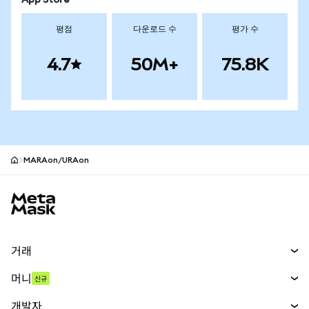
App Store
평점
다운로드 수
평가 수
4.7
50M+
75.8K
MARAon/URAon
MetaMask 사이트 바닥글
거래
스왑
머니
신규
예측 시장
신규
매수
개발자