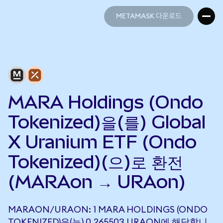
METAMASK 다운로드
METAMASK 다운로드
MARA Holdings (Ondo
Tokenized)을(를) Global
X Uranium ETF (Ondo
Tokenized)(으)로 환전
(MARAon → URAon)
MARAON/URAON: 1 MARA HOLDINGS (ONDO
TOKENIZED)은(는) 0.265503 URAON에 해당합니