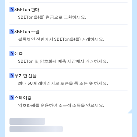
SBETon 판매
SBETon을(를) 현금으로 교환하세요.
SBETon 스왑
블록체인 전반에서 SBETon을(를) 거래하세요.
예측
SBETon 및 암호화폐 예측 시장에서 거래하세요.
무기한 선물
최대 50배 레버리지로 토큰을 롱 또는 숏 하세요.
스테이킹
암호화폐를 운용하여 소극적 소득을 얻으세요.
거래