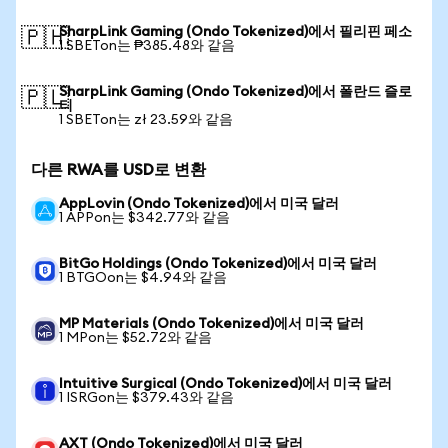
SharpLink Gaming (Ondo Tokenized)에서 필리핀 페소
🇵🇭
1 SBETon는 ₱385.48와 같음
SharpLink Gaming (Ondo Tokenized)에서 폴란드 즐로
🇵🇱
티
1 SBETon는 zł 23.59와 같음
다른 RWA를 USD로 변환
AppLovin (Ondo Tokenized)에서 미국 달러
1 APPon는 $342.77와 같음
BitGo Holdings (Ondo Tokenized)에서 미국 달러
1 BTGOon는 $4.94와 같음
MP Materials (Ondo Tokenized)에서 미국 달러
1 MPon는 $52.72와 같음
Intuitive Surgical (Ondo Tokenized)에서 미국 달러
1 ISRGon는 $379.43와 같음
AXT (Ondo Tokenized)에서 미국 달러