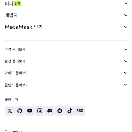
머니
신규
예측 시장
신규
매수
개발자
무기한 선물
신규
카드
문서 보기
MetaMask 받기
실물자산
mUSD
신규
대시보드
Transaction Shield
수익 창출
Smart Accounts Kit
에이전트 지갑
신규
가격 둘러보기
임베디드 지갑
Snaps
비트코인 가격
환전 둘러보기
MetaMask Connect
이더리움 가격
보상
신규
BTC를 USD로 환전
솔라나 가격
가이드 둘러보기
Snaps
보안
ETH를 USD로 환전
BTC 매수
시바이누 가격
USDT를 INR로 환전
콘텐츠 둘러보기
웹3 서비스
고객 지원
ETH 매수
페페 가격
비트코인 지갑
BTC를 USDT로 환전
SOL 매수
채용
테더 가격
솔라나 지갑
한국어
BTC를 INR로 환전
PEPE 매수
연락처
USDC 가격
최고의 암호화폐 카드
ETH를 USDT로 환전
USDT 매수
체인링크 가격
최고의 모바일 암호화폐 지갑
USDT를 PHP로 환전
USDC 매수
Polymarket이란?
BTC를 EUR로 환전
SHIB 매수
Consensys