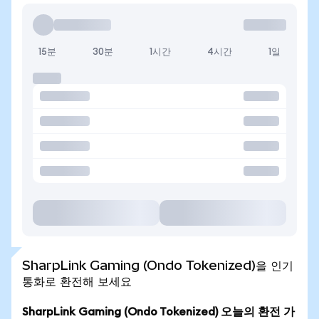
15분
30분
1시간
4시간
1일
SharpLink Gaming (Ondo Tokenized)을 인기
통화로 환전해 보세요
SharpLink Gaming (Ondo Tokenized) 오늘의 환전 가