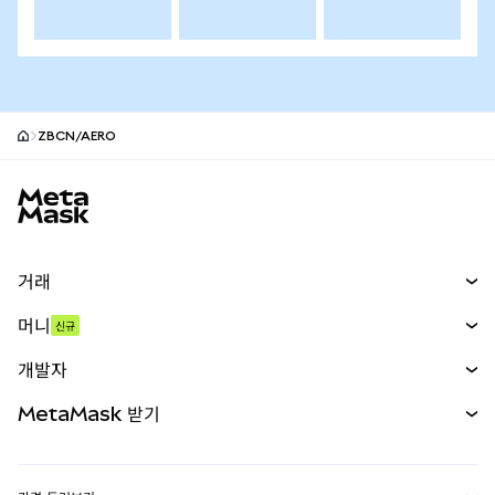
ZBCN/AERO
MetaMask 사이트 바닥글
거래
스왑
머니
신규
예측 시장
신규
매수
개발자
무기한 선물
신규
카드
문서 보기
MetaMask 받기
실물자산
mUSD
신규
대시보드
Transaction Shield
수익 창출
Smart Accounts Kit
에이전트 지갑
신규