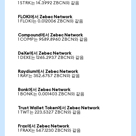
1 STRK는 14.3992 ZBCN와 같음
FLOKI에서 Zebec Network
1 FLOKI는 0.012006 ZBCN와 같음
Compound에서 Zebec Network
1 COMP는 9589.8960 ZBCN와 같음
DeXe에서 Zebec Network
1 DEXE는 1265.2937 ZBCN와 같음
Raydium에서 Zebec Network
1 RAY는 352.6757 ZBCN와 같음
Bonk에서 Zebec Network
1 BONK는 0.001403 ZBCN와 같음
Trust Wallet Token에서 Zebec Network
1 TWT는 223.5327 ZBCN와 같음
Frax에서 Zebec Network
1 FRAX는 567.1230 ZBCN와 같음