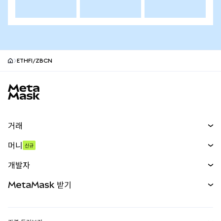
ETHFI/ZBCN
MetaMask 사이트 바닥글
거래
스왑
머니
신규
예측 시장
신규
매수
개발자
무기한 선물
신규
카드
문서 보기
MetaMask 받기
실물자산
mUSD
신규
대시보드
Transaction Shield
수익 창출
Smart Accounts Kit
에이전트 지갑
신규