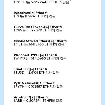
1 CBETH는 5726.2440 ETHFI와 같음
Injective에서 Ether fi
1 INJ는 11.6174 ETHFI와 같음
Curve DAO Token에서 Ether fi
1 CRV는 0.597079 ETHFI와 같음
Mantle Staked Ether에서 Ether fi
1 METH는 5511.5453 ETHFI와 같음
Wrapped HYPE에서 Ether fi
1 WHYPE는 144.3650 ETHFI와 같음
TrueUSD에서 Ether fi
1 TUSD는 2.6105 ETHFI와 같음
Pyth Network에서 Ether fi
1 PYTH는 0.103557 ETHFI와 같음
Arbitrum에서 Ether fi
1 ARB는 0.209294 ETHFI와 같음