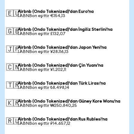
Airbnb (Ondo Tokenized)'dan Euro'na
🇪🇺
1 ABNBon eşittir €154,13
Airbnb (Ondo Tokenized)'dan İngiliz Sterlini'na
🇬🇧
1 ABNBon eşittir £132,07
Airbnb (Ondo Tokenized)'dan Japon Yeni'na
🇯🇵
1 ABNBon eşittir ¥28.116,13
Airbnb (Ondo Tokenized)'dan Çin Yuanı'na
🇨🇳
1 ABNBon eşittir ¥1.202,11
Airbnb (Ondo Tokenized)'dan Türk Lirası'na
🇹🇷
1 ABNBon eşittir ₺8.498,14
Airbnb (Ondo Tokenized)'dan Güney Kore Wonu'na
🇰🇷
1 ABNBon eşittir ₩250.840,25
Airbnb (Ondo Tokenized)'dan Rus Rublesi'na
🇷🇺
1 ABNBon eşittir ₽14.657,12