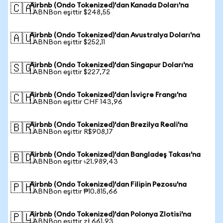
Airbnb (Ondo Tokenized)'dan Kanada Doları'na
🇨🇦
1 ABNBon eşittir $248,55
Airbnb (Ondo Tokenized)'dan Avustralya Doları'na
🇦🇺
1 ABNBon eşittir $252,11
Airbnb (Ondo Tokenized)'dan Singapur Doları'na
🇸🇬
1 ABNBon eşittir $227,72
Airbnb (Ondo Tokenized)'dan İsviçre Frangı'na
🇨🇭
1 ABNBon eşittir CHF 143,96
Airbnb (Ondo Tokenized)'dan Brezilya Reali'na
🇧🇷
1 ABNBon eşittir R$908,17
Airbnb (Ondo Tokenized)'dan Bangladeş Takası'na
🇧🇩
1 ABNBon eşittir ৳21.989,43
Airbnb (Ondo Tokenized)'dan Filipin Pezosu'na
🇵🇭
1 ABNBon eşittir ₱10.815,66
Airbnb (Ondo Tokenized)'dan Polonya Zlotisi'na
🇵🇱
1 ABNBon eşittir zł 661,93