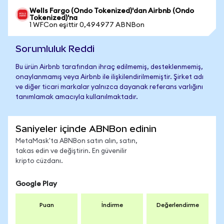
Wells Fargo (Ondo Tokenized)'dan Airbnb (Ondo
Tokenized)'na
1 WFCon eşittir 0,494977 ABNBon
Sorumluluk Reddi
Bu ürün Airbnb tarafından ihraç edilmemiş, desteklenmemiş,
onaylanmamış veya Airbnb ile ilişkilendirilmemiştir. Şirket adı
ve diğer ticari markalar yalnızca dayanak referans varlığını
tanımlamak amacıyla kullanılmaktadır.
Saniyeler içinde ABNBon edinin
MetaMask'ta ABNBon satın alın, satın,
takas edin ve değiştirin. En güvenilir
kripto cüzdanı.
Google Play
Puan
İndirme
Değerlendirme