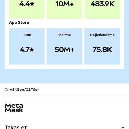
4.4
10M+
483.9K
App Store
Puan
İndirme
Değerlendirme
4.7
50M+
75.8K
ABNBon/QBTSon
MetaMask site alt bilgisi
Takas et