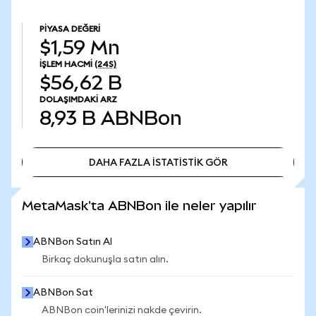
PIYASA DEĞERI
$1,59 Mn
İŞLEM HACMI
(24S)
$56,62 B
DOLAŞIMDAKI ARZ
8,93 B
ABNBon
DAHA FAZLA İSTATİSTİK GÖR
DAHA FAZLA İSTATİSTİK GÖR
MetaMask'ta ABNBon ile neler yapılır
ABNBon Satın Al
Birkaç dokunuşla satın alın.
ABNBon Sat
ABNBon coin'lerinizi nakde çevirin.