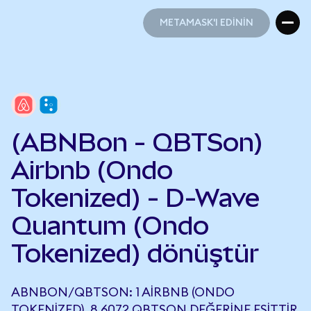
METAMASK'I EDİNİN
METAMASK'I EDİNİN
(ABNBon - QBTSon)
Airbnb (Ondo
Tokenized) - D-Wave
Quantum (Ondo
Tokenized) dönüştür
ABNBON/QBTSON: 1 AIRBNB (ONDO
TOKENIZED), 8,6072 QBTSON DEĞERINE EŞITTIR