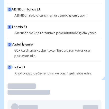
ABNBon Takas Et
ABNBon ile blokzincirleri arasında işlem yapın.
Tahmin Et
ABNBon ve kripto tahmin piyasalarında işlem yapın.
Vadeli İşlemler
50x kaldıraca kadar token'larda uzun veya kısa
pozisyon alın.
Stake Et
Kriptonuzu değerlendirin ve pasif gelir elde edin.
İşlem Yap