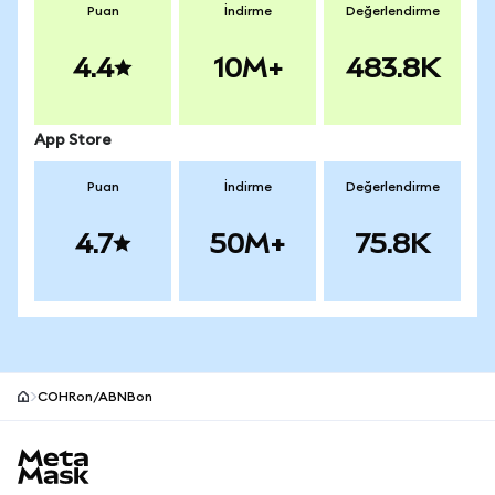
Puan
İndirme
Değerlendirme
4.4
10M+
483.8K
App Store
Puan
İndirme
Değerlendirme
4.7
50M+
75.8K
COHRon/ABNBon
MetaMask site alt bilgisi