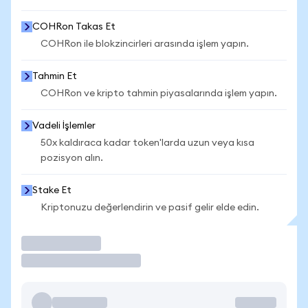
COHRon Takas Et
COHRon ile blokzincirleri arasında işlem yapın.
Tahmin Et
COHRon ve kripto tahmin piyasalarında işlem yapın.
Vadeli İşlemler
50x kaldıraca kadar token'larda uzun veya kısa
pozisyon alın.
Stake Et
Kriptonuzu değerlendirin ve pasif gelir elde edin.
İşlem Yap