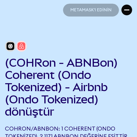
METAMASK'I EDİNİN
METAMASK'I EDİNİN
(COHRon - ABNBon)
Coherent (Ondo
Tokenized) - Airbnb
(Ondo Tokenized)
dönüştür
COHRON/ABNBON: 1 COHERENT (ONDO
TOKENIZED), 2,1171 ABNBON DEĞERINE EŞITTIR