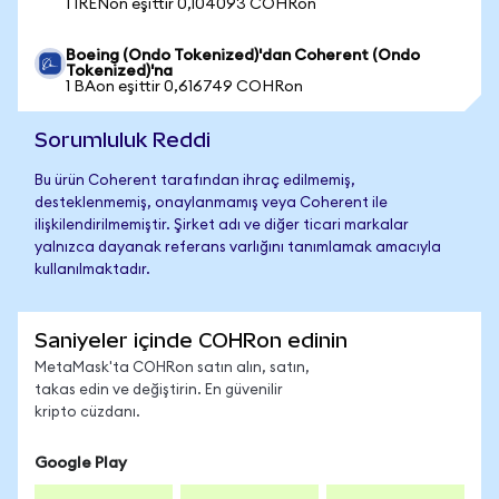
1 IRENon eşittir 0,104093 COHRon
Boeing (Ondo Tokenized)'dan Coherent (Ondo
Tokenized)'na
1 BAon eşittir 0,616749 COHRon
Sorumluluk Reddi
Bu ürün Coherent tarafından ihraç edilmemiş,
desteklenmemiş, onaylanmamış veya Coherent ile
ilişkilendirilmemiştir. Şirket adı ve diğer ticari markalar
yalnızca dayanak referans varlığını tanımlamak amacıyla
kullanılmaktadır.
Saniyeler içinde COHRon edinin
MetaMask'ta COHRon satın alın, satın,
takas edin ve değiştirin. En güvenilir
kripto cüzdanı.
Google Play