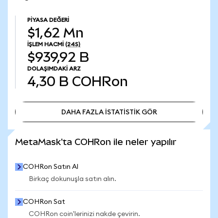
PIYASA DEĞERI
$1,62 Mn
İŞLEM HACMI
(24S)
$939,92 B
DOLAŞIMDAKI ARZ
4,30 B
COHRon
DAHA FAZLA İSTATİSTİK GÖR
DAHA FAZLA İSTATİSTİK GÖR
MetaMask'ta COHRon ile neler yapılır
COHRon Satın Al
Birkaç dokunuşla satın alın.
COHRon Sat
COHRon coin'lerinizi nakde çevirin.