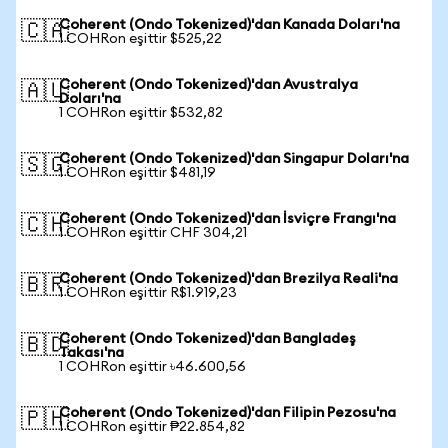
Coherent (Ondo Tokenized)'dan Kanada Doları'na
🇨🇦
1 COHRon eşittir $525,22
Coherent (Ondo Tokenized)'dan Avustralya
🇦🇺
Doları'na
1 COHRon eşittir $532,82
Coherent (Ondo Tokenized)'dan Singapur Doları'na
🇸🇬
1 COHRon eşittir $481,19
Coherent (Ondo Tokenized)'dan İsviçre Frangı'na
🇨🇭
1 COHRon eşittir CHF 304,21
Coherent (Ondo Tokenized)'dan Brezilya Reali'na
🇧🇷
1 COHRon eşittir R$1.919,23
Coherent (Ondo Tokenized)'dan Bangladeş
🇧🇩
Takası'na
1 COHRon eşittir ৳46.600,56
Coherent (Ondo Tokenized)'dan Filipin Pezosu'na
🇵🇭
1 COHRon eşittir ₱22.854,82