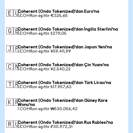
Coherent (Ondo Tokenized)'dan Euro'na
🇪🇺
1 COHRon eşittir €325,65
Coherent (Ondo Tokenized)'dan İngiliz Sterlini'na
🇬🇧
1 COHRon eşittir £279,05
Coherent (Ondo Tokenized)'dan Japon Yeni'na
🇯🇵
1 COHRon eşittir ¥59.411,99
Coherent (Ondo Tokenized)'dan Çin Yuanı'na
🇨🇳
1 COHRon eşittir ¥2.540,22
Coherent (Ondo Tokenized)'dan Türk Lirası'na
🇹🇷
1 COHRon eşittir ₺17.957,63
Coherent (Ondo Tokenized)'dan Güney Kore
🇰🇷
Wonu'na
1 COHRon eşittir ₩530.056,42
Coherent (Ondo Tokenized)'dan Rus Rublesi'na
🇷🇺
1 COHRon eşittir ₽30.972,31