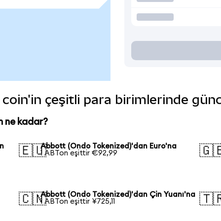
oin'in çeşitli para birimlerinde gün
n ne kadar?
an
Abbott (Ondo Tokenized)'dan Euro'na
🇪🇺
🇬
1 ABTon eşittir €92,99
Abbott (Ondo Tokenized)'dan Çin Yuanı'na
🇨🇳
🇹
1 ABTon eşittir ¥725,11