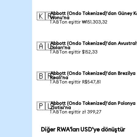
Abbott (Ondo Tokenized)'dan Güney K
🇰🇷
Wonu'na
1 ABTon eşittir ₩151.303,32
Abbott (Ondo Tokenized)'dan Avustra
🇦🇺
Doları'na
1 ABTon eşittir $152,33
Abbott (Ondo Tokenized)'dan Brezilya
🇧🇷
Reali'na
1 ABTon eşittir R$547,81
Abbott (Ondo Tokenized)'dan Polonya
🇵🇱
Zlotisi'na
1 ABTon eşittir zł 399,27
Diğer RWA'ları USD'ye dönüştür