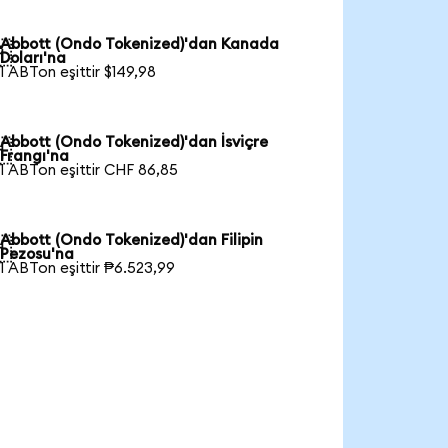
Abbott (Ondo Tokenized)'dan Kanada

Doları'na
1 ABTon eşittir $149,98
Abbott (Ondo Tokenized)'dan İsviçre

Frangı'na
1 ABTon eşittir CHF 86,85
Abbott (Ondo Tokenized)'dan Filipin

Pezosu'na
1 ABTon eşittir ₱6.523,99