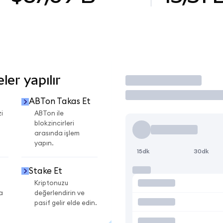
er yapılır
İşlem Yap
ABTon Takas Et
i
ABTon ile
blokzincirleri
arasında işlem
yapın.
15dk
30dk
Stake Et
Kriptonuzu
a
değerlendirin ve
pasif gelir elde edin.