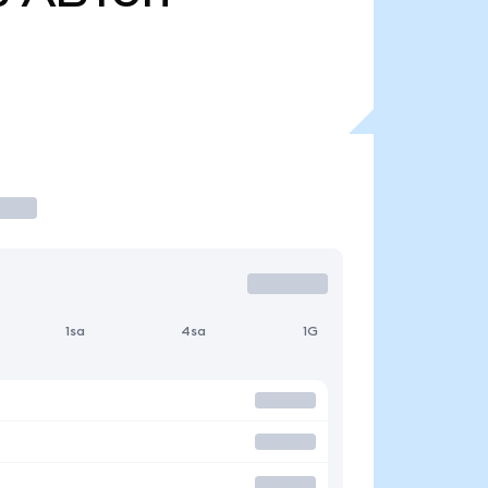
1sa
4sa
1G