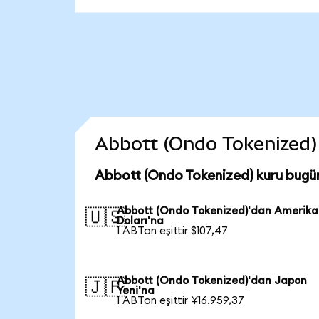
Abbott (Ondo Tokenized) c
Abbott (Ondo Tokenized) kuru bugü
Abbott (Ondo Tokenized)'dan Amerik
🇺🇸
Doları'na
1 ABTon eşittir $107,47
Abbott (Ondo Tokenized)'dan Japon
🇯🇵
Yeni'na
1 ABTon eşittir ¥16.959,37