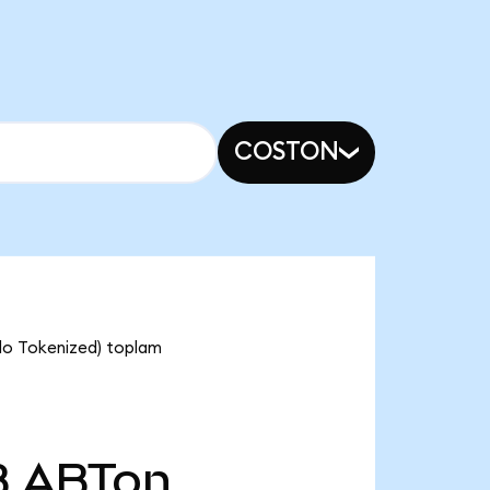
COSTON
ndo Tokenized) toplam
B
ABTon