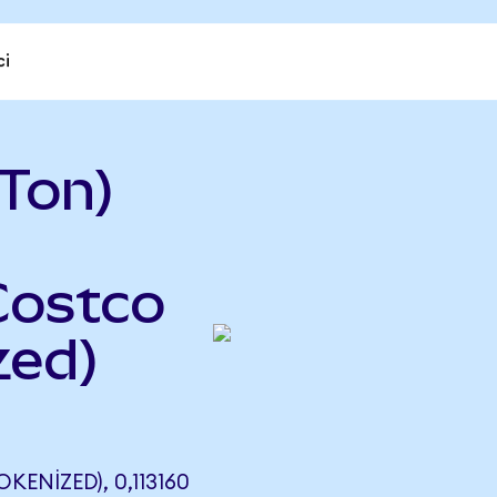
ci
Ton)
Costco
zed)
ENIZED), 0,113160