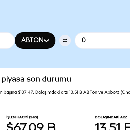
ABTON
 piyasa son durumu
n başına $107,47. Dolaşımdaki arzı 13,51 B ABTon ve Abbott (O
İŞLEM HACMI
(24S)
DOLAŞIMDAKI ARZ
$67,09 B
13,51 