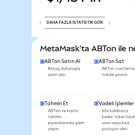
DAHA FAZLA İSTATİSTİK GÖR
DAHA FAZLA İSTATİSTİK GÖR
MetaMask'ta ABTon ile nel
ABTon Satın Al
ABTon Sat
Birkaç dokunuşla
ABTon coin'leriniz
satın alın.
nakde çevirin.
Tahmin Et
Vadeli İşlemler
ABTon ve kripto
50x kaldıraca
tahmin
kadar token'lard
piyasalarında işlem
uzun veya kısa
yapın.
pozisyon alın.