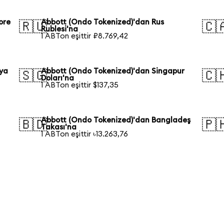
ore
Abbott (Ondo Tokenized)'dan Rus
🇷🇺
🇨
Rublesi'na
1 ABTon eşittir ₽8.769,42
lya
Abbott (Ondo Tokenized)'dan Singapur
🇸🇬
🇨
Doları'na
1 ABTon eşittir $137,35
Abbott (Ondo Tokenized)'dan Bangladeş
🇧🇩
🇵
Takası'na
1 ABTon eşittir ৳13.263,76