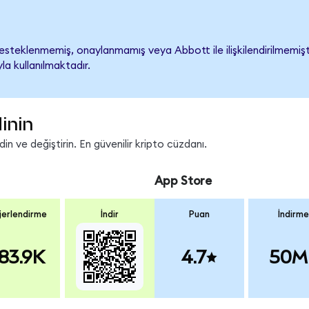
steklenmemiş, onaylanmamış veya Abbott ile ilişkilendirilmemiştir.
a kullanılmaktadır.
inin
n ve değiştirin. En güvenilir kripto cüzdanı.
App Store
erlendirme
İndir
Puan
İndirme
83.9K
4.7
50M