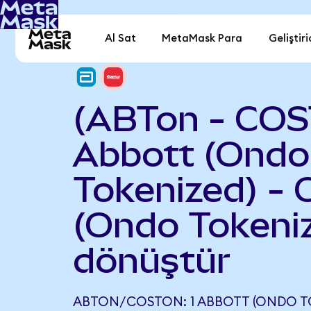
Al Sat
MetaMask Para
Geliştiri
(ABTon - COS
Abbott (Ondo
Tokenized) - 
(Ondo Tokeni
dönüştür
ABTON/COSTON: 1 ABBOTT (ONDO TOK