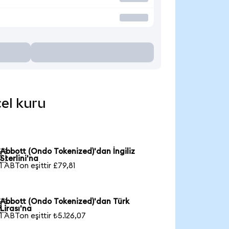
cel kuru
Abbott (Ondo Tokenized)'dan İngiliz

Sterlini'na
1 ABTon eşittir £79,81
Abbott (Ondo Tokenized)'dan Türk

Lirası'na
1 ABTon eşittir ₺5.126,07