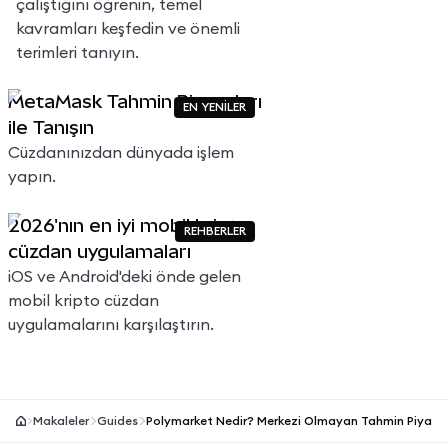
çalıştığını öğrenin, temel
kavramları keşfedin ve önemli
terimleri tanıyın.
MetaMask Tahmin Piyasaları
EN YENİLER
ile Tanışın
Cüzdanınızdan dünyada işlem
yapın.
2026'nın en iyi mobil kripto
REHBERLER
cüzdan uygulamaları
iOS ve Android'deki önde gelen
mobil kripto cüzdan
uygulamalarını karşılaştırın.
Makaleler
Guides
Polymarket Nedir? Merkezi Olmayan Tahmin Piyasal