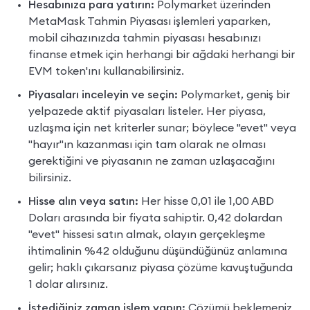
Hesabınıza para yatırın:
 Polymarket üzerinden 
MetaMask Tahmin Piyasası işlemleri yaparken, 
mobil cihazınızda tahmin piyasası hesabınızı 
finanse etmek için herhangi bir ağdaki herhangi bir 
EVM token'ını kullanabilirsiniz.
Piyasaları inceleyin ve seçin:
 Polymarket, geniş bir 
yelpazede aktif piyasaları listeler. Her piyasa, 
uzlaşma için net kriterler sunar; böylece "evet" veya 
"hayır"ın kazanması için tam olarak ne olması 
gerektiğini ve piyasanın ne zaman uzlaşacağını 
bilirsiniz.
Hisse alın veya satın:
 Her hisse 0,01 ile 1,00 ABD 
Doları arasında bir fiyata sahiptir. 0,42 dolardan 
"evet" hissesi satın almak, olayın gerçekleşme 
ihtimalinin %42 olduğunu düşündüğünüz anlamına 
gelir; haklı çıkarsanız piyasa çözüme kavuştuğunda 
1 dolar alırsınız.
İstediğiniz zaman işlem yapın:
 Çözümü beklemeniz 