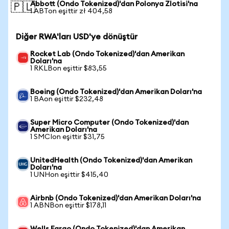
Abbott (Ondo Tokenized)'dan Polonya Zlotisi'na
🇵🇱
1 ABTon eşittir zł 404,58
Diğer RWA'ları USD'ye dönüştür
Rocket Lab (Ondo Tokenized)'dan Amerikan
Doları'na
1 RKLBon eşittir $83,55
Boeing (Ondo Tokenized)'dan Amerikan Doları'na
1 BAon eşittir $232,48
Super Micro Computer (Ondo Tokenized)'dan
Amerikan Doları'na
1 SMCIon eşittir $31,75
UnitedHealth (Ondo Tokenized)'dan Amerikan
Doları'na
1 UNHon eşittir $415,40
Airbnb (Ondo Tokenized)'dan Amerikan Doları'na
1 ABNBon eşittir $178,11