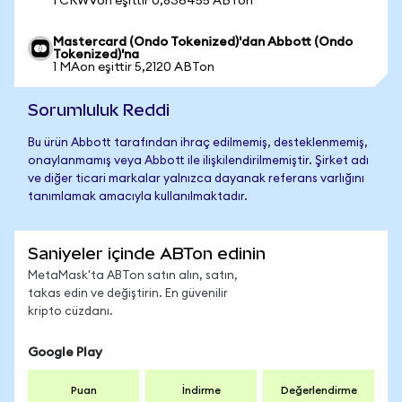
1 CRWVon eşittir 0,836455 ABTon
Mastercard (Ondo Tokenized)'dan Abbott (Ondo
Tokenized)'na
1 MAon eşittir 5,2120 ABTon
Sorumluluk Reddi
Bu ürün Abbott tarafından ihraç edilmemiş, desteklenmemiş,
onaylanmamış veya Abbott ile ilişkilendirilmemiştir. Şirket adı
ve diğer ticari markalar yalnızca dayanak referans varlığını
tanımlamak amacıyla kullanılmaktadır.
Saniyeler içinde ABTon edinin
MetaMask'ta ABTon satın alın, satın,
takas edin ve değiştirin. En güvenilir
kripto cüzdanı.
Google Play
Puan
İndirme
Değerlendirme