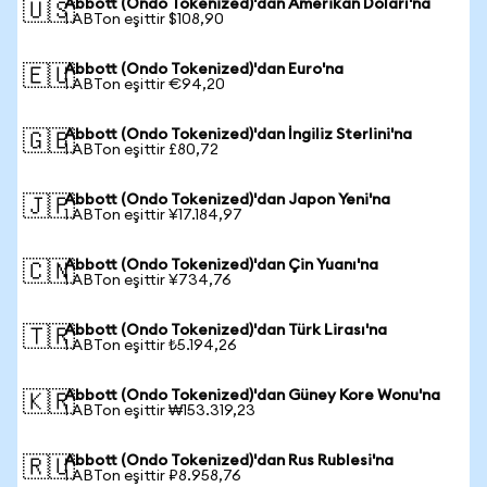
Abbott (Ondo Tokenized)'dan Amerikan Doları'na
🇺🇸
1 ABTon eşittir $108,90
Abbott (Ondo Tokenized)'dan Euro'na
🇪🇺
1 ABTon eşittir €94,20
Abbott (Ondo Tokenized)'dan İngiliz Sterlini'na
🇬🇧
1 ABTon eşittir £80,72
Abbott (Ondo Tokenized)'dan Japon Yeni'na
🇯🇵
1 ABTon eşittir ¥17.184,97
Abbott (Ondo Tokenized)'dan Çin Yuanı'na
🇨🇳
1 ABTon eşittir ¥734,76
Abbott (Ondo Tokenized)'dan Türk Lirası'na
🇹🇷
1 ABTon eşittir ₺5.194,26
Abbott (Ondo Tokenized)'dan Güney Kore Wonu'na
🇰🇷
1 ABTon eşittir ₩153.319,23
Abbott (Ondo Tokenized)'dan Rus Rublesi'na
🇷🇺
1 ABTon eşittir ₽8.958,76