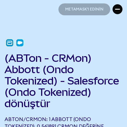
METAMASK'I EDİNİN
METAMASK'I EDİNİN
(ABTon - CRMon)
Abbott (Ondo
Tokenized) - Salesforce
(Ondo Tokenized)
dönüştür
ABTON/CRMON: 1 ABBOTT (ONDO
TOKENIZED), 0,561891 CRMON DEĞERINE