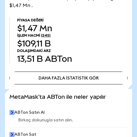
$1,47 Mn .
PIYASA DEĞERI
$1,47 Mn
İŞLEM HACMI
(24S)
$109,11 B
DOLAŞIMDAKI ARZ
13,51 B
ABTon
DAHA FAZLA İSTATİSTİK GÖR
DAHA FAZLA İSTATİSTİK GÖR
MetaMask'ta ABTon ile neler yapılır
ABTon Satın Al
Birkaç dokunuşla satın alın.
ABTon Sat