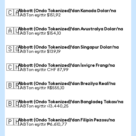
Abbott (Ondo Tokenized)'dan Kanada Doları'na
🇨🇦
1 ABTon eşittir $151,92
Abbott (Ondo Tokenized)'dan Avustralya Doları'na
🇦🇺
1 ABTon eşittir $154,10
Abbott (Ondo Tokenized)'dan Singapur Doları'na
🇸🇬
1 ABTon eşittir $139,19
Abbott (Ondo Tokenized)'dan İsviçre Frangı'na
🇨🇭
1 ABTon eşittir CHF 87,99
Abbott (Ondo Tokenized)'dan Brezilya Reali'na
🇧🇷
1 ABTon eşittir R$555,10
Abbott (Ondo Tokenized)'dan Bangladeş Takası'na
🇧🇩
1 ABTon eşittir ৳13.440,25
Abbott (Ondo Tokenized)'dan Filipin Pezosu'na
🇵🇭
1 ABTon eşittir ₱6.610,77