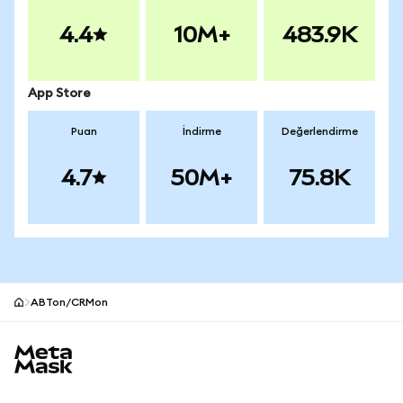
4.4
10M+
483.9K
App Store
Puan
İndirme
Değerlendirme
4.7
50M+
75.8K
ABTon/CRMon
MetaMask site alt bilgisi