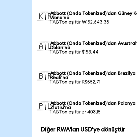
Abbott (Ondo Tokenized)'dan Güney K
🇰🇷
Wonu'na
1 ABTon eşittir ₩152.643,38
Abbott (Ondo Tokenized)'dan Avustra
🇦🇺
Doları'na
1 ABTon eşittir $153,44
Abbott (Ondo Tokenized)'dan Brezilya
🇧🇷
Reali'na
1 ABTon eşittir R$552,71
Abbott (Ondo Tokenized)'dan Polonya
🇵🇱
Zlotisi'na
1 ABTon eşittir zł 403,15
Diğer RWA'ları USD'ye dönüştür