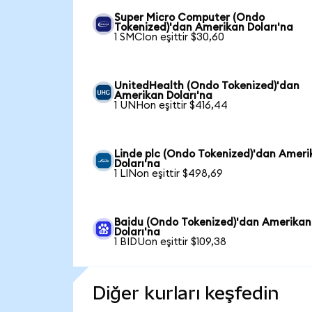
Super Micro Computer (Ondo
Tokenized)'dan Amerikan Doları'na
1 SMCIon eşittir $30,60
UnitedHealth (Ondo Tokenized)'dan
Amerikan Doları'na
1 UNHon eşittir $416,44
Linde plc (Ondo Tokenized)'dan Ameri
Doları'na
1 LINon eşittir $498,69
Baidu (Ondo Tokenized)'dan Amerikan
Doları'na
1 BIDUon eşittir $109,38
Diğer kurları keşfedin