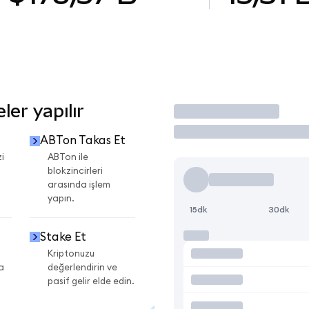
er yapılır
İşlem Yap
ABTon Takas Et
i
ABTon ile
blokzincirleri
arasında işlem
yapın.
15dk
30dk
Stake Et
Kriptonuzu
a
değerlendirin ve
pasif gelir elde edin.