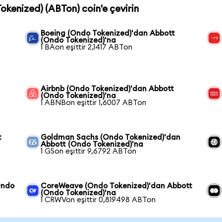
okenized) (ABTon) coin'e çevirin
Boeing (Ondo Tokenized)'dan Abbott
(Ondo Tokenized)'na
1 BAon eşittir 2,1417 ABTon
Airbnb (Ondo Tokenized)'dan Abbott
(Ondo Tokenized)'na
1 ABNBon eşittir 1,6007 ABTon
t
Goldman Sachs (Ondo Tokenized)'dan
Abbott (Ondo Tokenized)'na
1 GSon eşittir 9,6792 ABTon
Ondo
CoreWeave (Ondo Tokenized)'dan Abbott
(Ondo Tokenized)'na
1 CRWVon eşittir 0,819498 ABTon