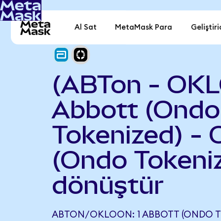
Al Sat
MetaMask Para
Geliştiri
(ABTon - OK
Abbott (Ondo
Tokenized) - 
(Ondo Tokeni
dönüştür
ABTON/OKLOON: 1 ABBOTT (ONDO TO