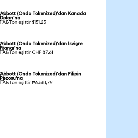
Abbott (Ondo Tokenized)'dan Kanada

Doları'na
1 ABTon eşittir $151,25
Abbott (Ondo Tokenized)'dan İsviçre

Frangı'na
1 ABTon eşittir CHF 87,61
Abbott (Ondo Tokenized)'dan Filipin

Pezosu'na
1 ABTon eşittir ₱6.581,79