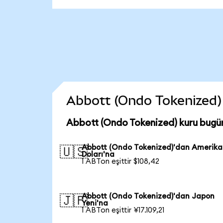
Abbott (Ondo Tokenized) c
Abbott (Ondo Tokenized) kuru bugü
Abbott (Ondo Tokenized)'dan Amerik
🇺🇸
Doları'na
1 ABTon eşittir $108,42
Abbott (Ondo Tokenized)'dan Japon
🇯🇵
Yeni'na
1 ABTon eşittir ¥17.109,21