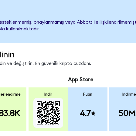
steklenmemiş, onaylanmamış veya Abbott ile ilişkilendirilmemiştir.
a kullanılmaktadır.
inin
n ve değiştirin. En güvenilir kripto cüzdanı.
App Store
erlendirme
İndir
Puan
İndirme
83.8K
4.7
50M