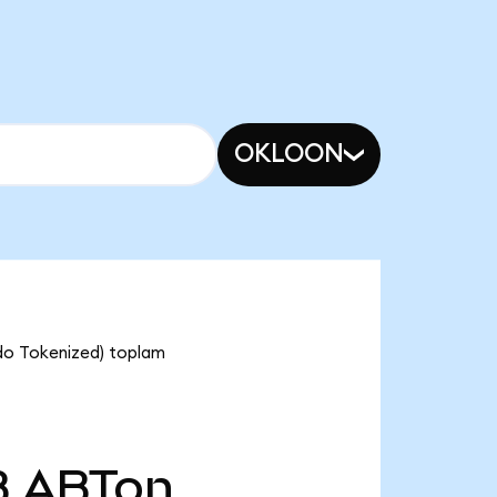
OKLOON
ndo Tokenized) toplam
B
ABTon