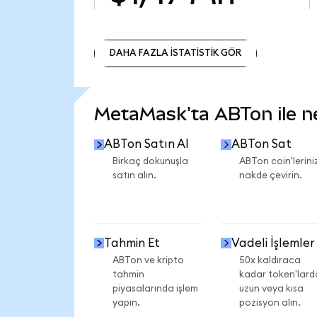
DAHA FAZLA İSTATİSTİK GÖR
DAHA FAZLA İSTATİSTİK GÖR
MetaMask'ta ABTon ile nel
ABTon Satın Al
ABTon Sat
Birkaç dokunuşla
ABTon coin'leriniz
satın alın.
nakde çevirin.
Tahmin Et
Vadeli İşlemler
ABTon ve kripto
50x kaldıraca
tahmin
kadar token'lard
piyasalarında işlem
uzun veya kısa
yapın.
pozisyon alın.