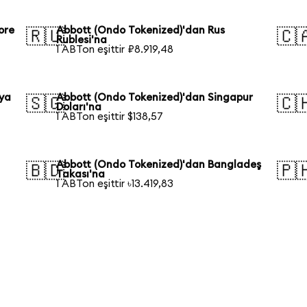
ore
Abbott (Ondo Tokenized)'dan Rus
🇷🇺
🇨
Rublesi'na
1 ABTon eşittir ₽8.919,48
lya
Abbott (Ondo Tokenized)'dan Singapur
🇸🇬
🇨
Doları'na
1 ABTon eşittir $138,57
Abbott (Ondo Tokenized)'dan Bangladeş
🇧🇩
🇵
Takası'na
1 ABTon eşittir ৳13.419,83