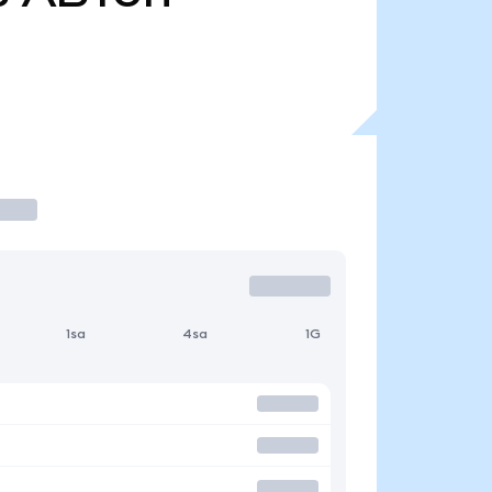
1sa
4sa
1G