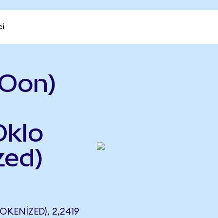
ci
LOon)
Oklo
zed)
KENIZED), 2,2419