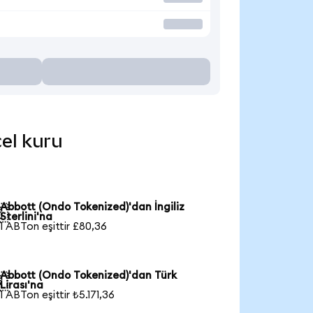
cel kuru
Abbott (Ondo Tokenized)'dan İngiliz

Sterlini'na
1 ABTon eşittir £80,36
Abbott (Ondo Tokenized)'dan Türk

Lirası'na
1 ABTon eşittir ₺5.171,36