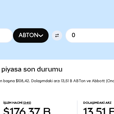
ABTON
 piyasa son durumu
n başına $108,42. Dolaşımdaki arzı 13,51 B ABTon ve Abbott (O
İŞLEM HACMI
(24S)
DOLAŞIMDAKI ARZ
$176,37 B
13,51 