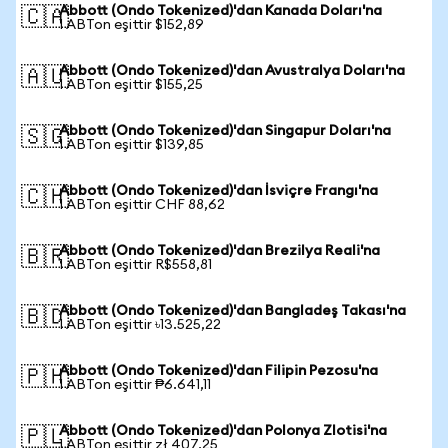
Abbott (Ondo Tokenized)'dan Kanada Doları'na
🇨🇦
1 ABTon eşittir $152,89
Abbott (Ondo Tokenized)'dan Avustralya Doları'na
🇦🇺
1 ABTon eşittir $155,25
Abbott (Ondo Tokenized)'dan Singapur Doları'na
🇸🇬
1 ABTon eşittir $139,85
Abbott (Ondo Tokenized)'dan İsviçre Frangı'na
🇨🇭
1 ABTon eşittir CHF 88,62
Abbott (Ondo Tokenized)'dan Brezilya Reali'na
🇧🇷
1 ABTon eşittir R$558,81
Abbott (Ondo Tokenized)'dan Bangladeş Takası'na
🇧🇩
1 ABTon eşittir ৳13.525,22
Abbott (Ondo Tokenized)'dan Filipin Pezosu'na
🇵🇭
1 ABTon eşittir ₱6.641,11
Abbott (Ondo Tokenized)'dan Polonya Zlotisi'na
🇵🇱
1 ABTon eşittir zł 407,25