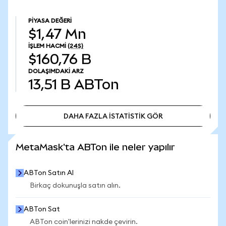
PIYASA DEĞERI
$1,47 Mn
İŞLEM HACMI
(24S)
$160,76 B
DOLAŞIMDAKI ARZ
13,51 B
ABTon
DAHA FAZLA İSTATİSTİK GÖR
DAHA FAZLA İSTATİSTİK GÖR
MetaMask'ta ABTon ile neler yapılır
ABTon Satın Al
Birkaç dokunuşla satın alın.
ABTon Sat
ABTon coin'lerinizi nakde çevirin.