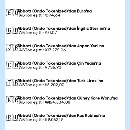
Abbott (Ondo Tokenized)'dan Euro'na
🇪🇺
1 ABTon eşittir €94,64
Abbott (Ondo Tokenized)'dan İngiliz Sterlini'na
🇬🇧
1 ABTon eşittir £81,07
Abbott (Ondo Tokenized)'dan Japon Yeni'na
🇯🇵
1 ABTon eşittir ¥17.275,96
Abbott (Ondo Tokenized)'dan Çin Yuanı'na
🇨🇳
1 ABTon eşittir ¥735,93
Abbott (Ondo Tokenized)'dan Türk Lirası'na
🇹🇷
1 ABTon eşittir ₺5.202,00
Abbott (Ondo Tokenized)'dan Güney Kore Wonu'na
🇰🇷
1 ABTon eşittir ₩154.834,08
Abbott (Ondo Tokenized)'dan Rus Rublesi'na
🇷🇺
1 ABTon eşittir ₽9.052,19