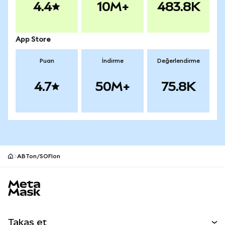
4.4
10M+
483.8K
App Store
Puan
İndirme
Değerlendirme
4.7
50M+
75.8K
ABTon/SOFIon
MetaMask site alt bilgisi
Takas et