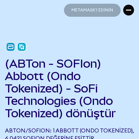
METAMASK'I EDİNİN
METAMASK'I EDİNİN
(ABTon - SOFIon)
Abbott (Ondo
Tokenized) - SoFi
Technologies (Ondo
Tokenized) dönüştür
ABTON/SOFION: 1 ABBOTT (ONDO TOKENIZED),
6,0421 SOFION DEĞERINE EŞITTIR