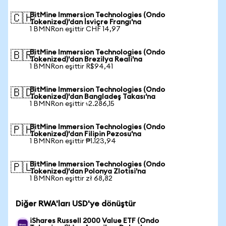
BitMine Immersion Technologies (Ondo
🇨🇭
Tokenized)'dan İsviçre Frangı'na
1 BMNRon eşittir CHF 14,97
BitMine Immersion Technologies (Ondo
🇧🇷
Tokenized)'dan Brezilya Reali'na
1 BMNRon eşittir R$94,41
BitMine Immersion Technologies (Ondo
🇧🇩
Tokenized)'dan Bangladeş Takası'na
1 BMNRon eşittir ৳2.286,15
BitMine Immersion Technologies (Ondo
🇵🇭
Tokenized)'dan Filipin Pezosu'na
1 BMNRon eşittir ₱1.123,94
BitMine Immersion Technologies (Ondo
🇵🇱
Tokenized)'dan Polonya Zlotisi'na
1 BMNRon eşittir zł 68,82
Diğer RWA'ları USD'ye dönüştür
iShares Russell 2000 Value ETF (Ondo