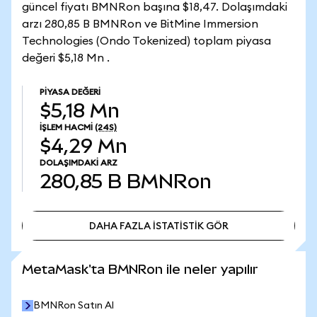
güncel fiyatı BMNRon başına $18,47. Dolaşımdaki
arzı 280,85 B BMNRon ve BitMine Immersion
Technologies (Ondo Tokenized) toplam piyasa
değeri $5,18 Mn .
PIYASA DEĞERI
$5,18 Mn
İŞLEM HACMI
(24S)
$4,29 Mn
DOLAŞIMDAKI ARZ
280,85 B
BMNRon
DAHA FAZLA İSTATİSTİK GÖR
DAHA FAZLA İSTATİSTİK GÖR
MetaMask'ta BMNRon ile neler yapılır
BMNRon Satın Al