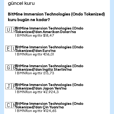
güncel kuru
BitMine Immersion Technologies (Ondo Tokenized)
kuru bugün ne kadar?
BitMine Immersion Technologies (Ondo
🇺🇸
Tokenized)'dan Amerikan Doları'na
1 BMNRon eşittir $18,47
BitMine Immersion Technologies (Ondo
🇪🇺
Tokenized)'dan Euro'na
1 BMNRon eşittir €16,01
BitMine Immersion Technologies (Ondo
🇬🇧
Tokenized)'dan İngiliz Sterlini'na
1 BMNRon eşittir £13,73
BitMine Immersion Technologies (Ondo
🇯🇵
Tokenized)'dan Japon Yeni'na
1 BMNRon eşittir ¥2.924,3
BitMine Immersion Technologies (Ondo
🇨🇳
Tokenized)'dan Çin Yuanı'na
1 BMNRon eşittir ¥124,65