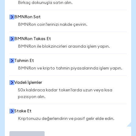
Birkaç dokunuşla satın alın.
BMNRon Sat
BMNRon coin'lerinizi nakde çevirin.
BMNRon Takas Et
BMNRon ile blokzincirleri arasında işlem yapın.
Tahmin Et
BMNRon ve kripto tahmin piyasalarında işlem yapın.
Vadeli İşlemler
50x kaldıraca kadar token'larda uzun veya kısa
pozisyon alın.
Stake Et
Kriptonuzu değerlendirin ve pasif gelir elde edin.
İşlem Yap