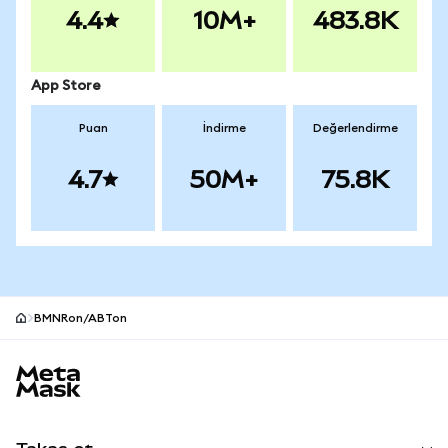
4.4
10M+
483.8K
App Store
Puan
İndirme
Değerlendirme
4.7
50M+
75.8K
BMNRon/ABTon
MetaMask site alt bilgisi