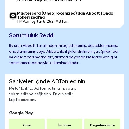
1 CRWVon eşittir 0,842880 ABTon
Mastercard (Ondo Tokenized)'dan Abbott (Ondo
Tokenized)'na
1 MAon eşittir 5,2521 ABTon
Sorumluluk Reddi
Bu ürün Abbott tarafından ihraç edilmemiş, desteklenmemiş,
onaylanmamış veya Abbott ile ilişkilendirilmemiştir. Şirket adı
ve diğer ticari markalar yalnızca dayanak referans varlığını
tanımlamak amacıyla kullanılmaktadır.
Saniyeler içinde ABTon edinin
MetaMask'ta ABTon satın alın, satın,
takas edin ve değiştirin. En güvenilir
kripto cüzdanı.
Google Play
Puan
İndirme
Değerlendirme