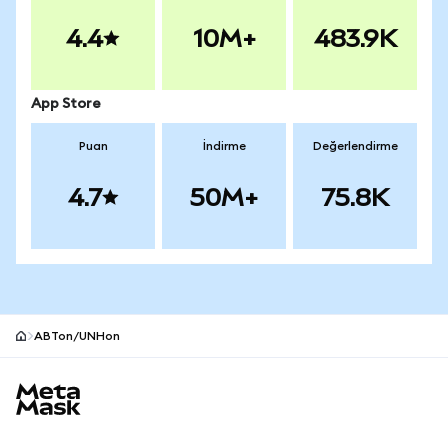
4.4
10M+
483.9K
App Store
Puan
İndirme
Değerlendirme
4.7
50M+
75.8K
ABTon/UNHon
MetaMask site alt bilgisi