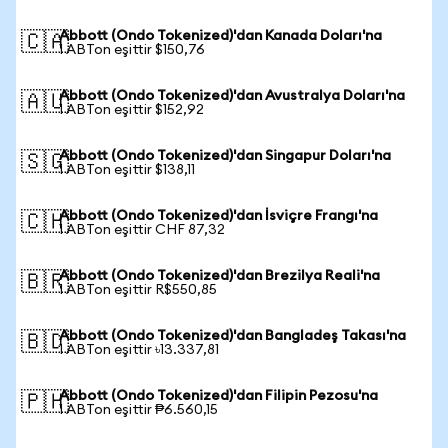
Abbott (Ondo Tokenized)'dan Kanada Doları'na
🇨🇦
1 ABTon eşittir $150,76
Abbott (Ondo Tokenized)'dan Avustralya Doları'na
🇦🇺
1 ABTon eşittir $152,92
Abbott (Ondo Tokenized)'dan Singapur Doları'na
🇸🇬
1 ABTon eşittir $138,11
Abbott (Ondo Tokenized)'dan İsviçre Frangı'na
🇨🇭
1 ABTon eşittir CHF 87,32
Abbott (Ondo Tokenized)'dan Brezilya Reali'na
🇧🇷
1 ABTon eşittir R$550,85
Abbott (Ondo Tokenized)'dan Bangladeş Takası'na
🇧🇩
1 ABTon eşittir ৳13.337,81
Abbott (Ondo Tokenized)'dan Filipin Pezosu'na
🇵🇭
1 ABTon eşittir ₱6.560,15