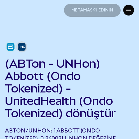
METAMASK'I EDİNİN
METAMASK'I EDİNİN
(ABTon - UNHon)
Abbott (Ondo
Tokenized) -
UnitedHealth (Ondo
Tokenized) dönüştür
ABTON/UNHON: 1 ABBOTT (ONDO
TOKENIZED), 0,260021 UNHON DEĞERINE