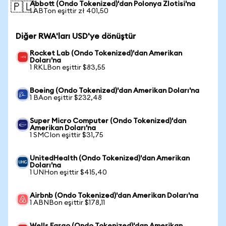
Abbott (Ondo Tokenized)'dan Polonya Zlotisi'na
🇵🇱
1 ABTon eşittir zł 401,50
Diğer RWA'ları USD'ye dönüştür
Rocket Lab (Ondo Tokenized)'dan Amerikan
Doları'na
1 RKLBon eşittir $83,55
Boeing (Ondo Tokenized)'dan Amerikan Doları'na
1 BAon eşittir $232,48
Super Micro Computer (Ondo Tokenized)'dan
Amerikan Doları'na
1 SMCIon eşittir $31,75
UnitedHealth (Ondo Tokenized)'dan Amerikan
Doları'na
1 UNHon eşittir $415,40
Airbnb (Ondo Tokenized)'dan Amerikan Doları'na
1 ABNBon eşittir $178,11