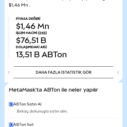
$1,46 Mn .
PIYASA DEĞERI
$1,46 Mn
İŞLEM HACMI
(24S)
$76,51 B
DOLAŞIMDAKI ARZ
13,51 B
ABTon
DAHA FAZLA İSTATİSTİK GÖR
DAHA FAZLA İSTATİSTİK GÖR
MetaMask'ta ABTon ile neler yapılır
ABTon Satın Al
Birkaç dokunuşla satın alın.
ABTon Sat