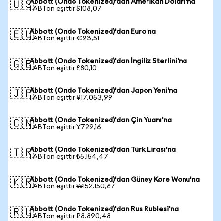
Abbott (Ondo Tokenized)'dan Amerikan Doları'na
🇺🇸
1 ABTon eşittir $108,07
Abbott (Ondo Tokenized)'dan Euro'na
🇪🇺
1 ABTon eşittir €93,51
Abbott (Ondo Tokenized)'dan İngiliz Sterlini'na
🇬🇧
1 ABTon eşittir £80,10
Abbott (Ondo Tokenized)'dan Japon Yeni'na
🇯🇵
1 ABTon eşittir ¥17.053,99
Abbott (Ondo Tokenized)'dan Çin Yuanı'na
🇨🇳
1 ABTon eşittir ¥729,16
Abbott (Ondo Tokenized)'dan Türk Lirası'na
🇹🇷
1 ABTon eşittir ₺5.154,47
Abbott (Ondo Tokenized)'dan Güney Kore Wonu'na
🇰🇷
1 ABTon eşittir ₩152.150,67
Abbott (Ondo Tokenized)'dan Rus Rublesi'na
🇷🇺
1 ABTon eşittir ₽8.890,48