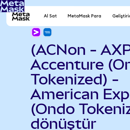
Al Sat
MetaMask Para
Geliştiri
(ACNon - AX
Accenture (O
Tokenized) -
American Exp
(Ondo Tokeni
dönüştür