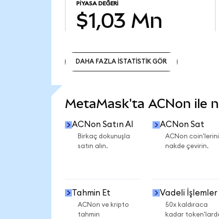
PIYASA DEĞERI
$1,03 Mn
DAHA FAZLA İSTATİSTİK GÖR
DAHA FAZLA İSTATİSTİK GÖR
MetaMask'ta ACNon ile ne
ACNon Satın Al
ACNon Sat
Birkaç dokunuşla
ACNon coin'lerini
satın alın.
nakde çevirin.
Tahmin Et
Vadeli İşlemler
ACNon ve kripto
50x kaldıraca
tahmin
kadar token'lard