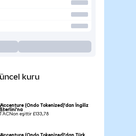
güncel kuru
Accenture (Ondo Tokenized)'dan İngiliz

Sterlini'na
1 ACNon eşittir £133,78
Accenture (Ondo Tokenized)'dan Türk