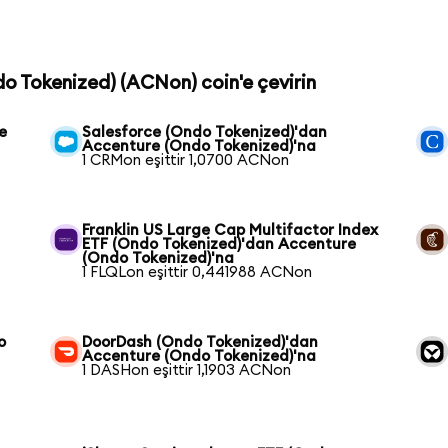
do Tokenized) (ACNon) coin'e çevirin
e
Salesforce (Ondo Tokenized)'dan
Accenture (Ondo Tokenized)'na
1 CRMon eşittir 1,0700 ACNon
Franklin US Large Cap Multifactor Index
ETF (Ondo Tokenized)'dan Accenture
(Ondo Tokenized)'na
1 FLQLon eşittir 0,441988 ACNon
o
DoorDash (Ondo Tokenized)'dan
Accenture (Ondo Tokenized)'na
1 DASHon eşittir 1,1903 ACNon