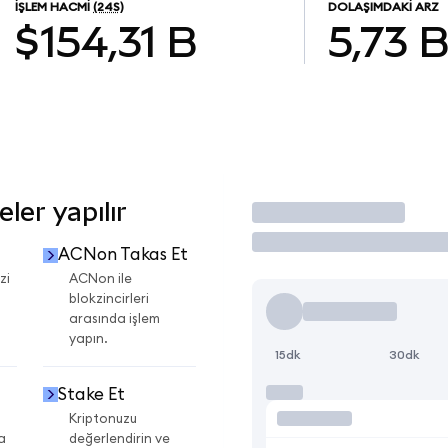
İŞLEM HACMI
(24S)
DOLAŞIMDAKI ARZ
$154,31 B
5,73 
ler yapılır
İşlem Yap
ACNon Takas Et
zi
ACNon ile
blokzincirleri
arasında işlem
yapın.
15dk
30dk
Stake Et
Kriptonuzu
a
değerlendirin ve