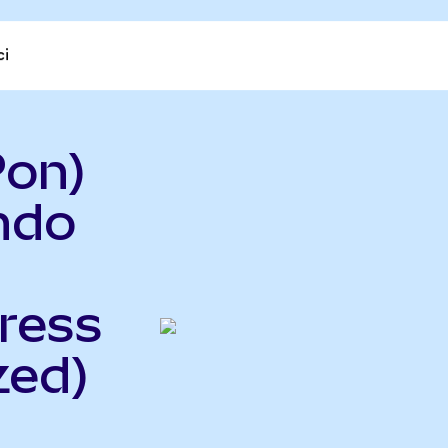
ci
Pon)
ndo
ress
zed)