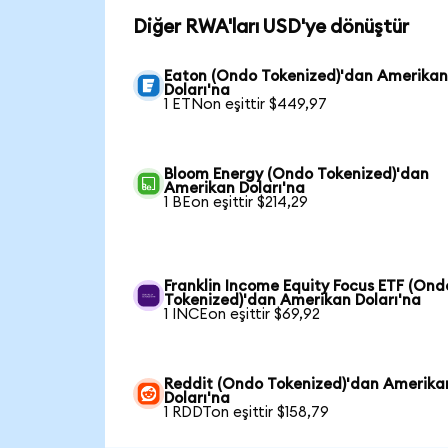
Diğer RWA'ları USD'ye dönüştür
Eaton (Ondo Tokenized)'dan Amerika
Doları'na
1 ETNon eşittir $449,97
Bloom Energy (Ondo Tokenized)'dan
Amerikan Doları'na
1 BEon eşittir $214,29
Franklin Income Equity Focus ETF (Ond
Tokenized)'dan Amerikan Doları'na
1 INCEon eşittir $69,92
Reddit (Ondo Tokenized)'dan Amerika
Doları'na
1 RDDTon eşittir $158,79