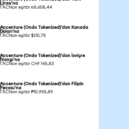

Lirası'na
1 ACNon eşittir ₺8.608,44
Accenture (Ondo Tokenized)'dan Kanada

Doları'na
1 ACNon eşittir $251,78
Accenture (Ondo Tokenized)'dan İsviçre

Frangı'na
1 ACNon eşittir CHF 145,83
Accenture (Ondo Tokenized)'dan Filipin

Pezosu'na
1 ACNon eşittir ₱10.955,89