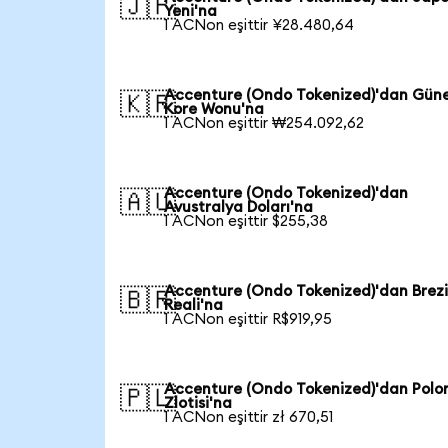
🇯🇵
Yeni'na
1 ACNon eşittir ¥28.480,64
Accenture (Ondo Tokenized)'dan Gün
🇰🇷
Kore Wonu'na
1 ACNon eşittir ₩254.092,62
Accenture (Ondo Tokenized)'dan
🇦🇺
Avustralya Doları'na
1 ACNon eşittir $255,38
Accenture (Ondo Tokenized)'dan Brezi
🇧🇷
Reali'na
1 ACNon eşittir R$919,95
Accenture (Ondo Tokenized)'dan Polo
🇵🇱
Zlotisi'na
1 ACNon eşittir zł 670,51