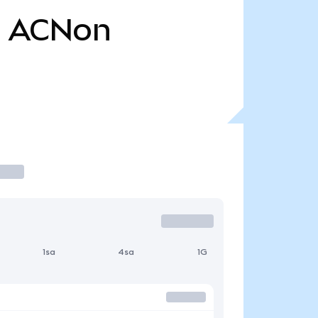
B
ACNon
1sa
4sa
1G