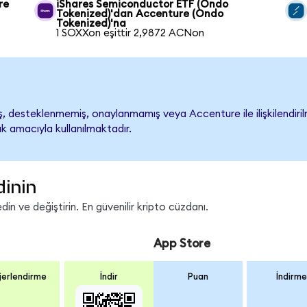
re
iShares Semiconductor ETF (Ondo
Tokenized)'dan Accenture (Ondo
Tokenized)'na
1 SOXXon eşittir 2,9872 ACNon
 desteklenmemiş, onaylanmamış veya Accenture ile ilişkilendirilme
k amacıyla kullanılmaktadır.
dinin
n ve değiştirin. En güvenilir kripto cüzdanı.
App Store
erlendirme
İndir
Puan
İndirme