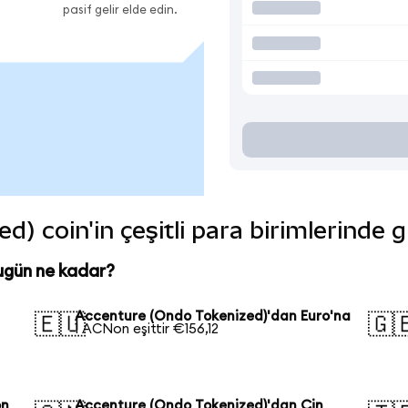
pasif gelir elde edin.
) coin'in çeşitli para birimlerinde 
ugün ne kadar?
Accenture (Ondo Tokenized)'dan Euro'na
🇪🇺
🇬
1 ACNon eşittir €156,12
on
Accenture (Ondo Tokenized)'dan Çin