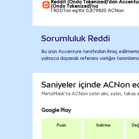
Reddit (Ondo Tokenized)'dan Accentu
(Ondo Tokenized)'na
1 RDDTon eşittir 0,879820 ACNon
Sorumluluk Reddi
Bu ürün Accenture tarafından ihraç edilmemiş,
yalnızca dayanak referans varlığını tanımlama
Saniyeler içinde ACNon e
MetaMask'ta ACNon satın alın, satın, takas edi
Google Play
Puan
İndirme
Değ