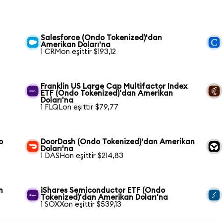
n
Salesforce (Ondo Tokenized)'dan
Amerikan Doları'na
1 CRMon eşittir $193,12
Franklin US Large Cap Multifactor Index
ETF (Ondo Tokenized)'dan Amerikan
Doları'na
1 FLQLon eşittir $79,77
o
DoorDash (Ondo Tokenized)'dan Amerikan
Doları'na
1 DASHon eşittir $214,83
n
iShares Semiconductor ETF (Ondo
Tokenized)'dan Amerikan Doları'na
1 SOXXon eşittir $539,13