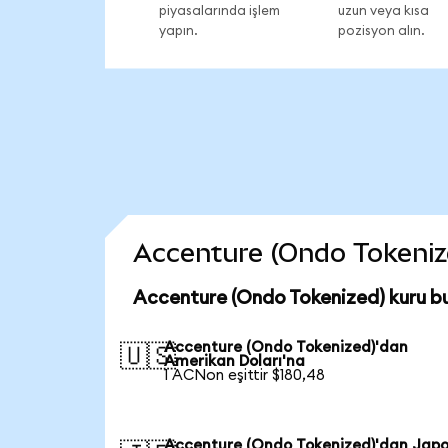
piyasalarında işlem
uzun veya kısa
yapın.
pozisyon alın.
Accenture (Ondo Tokenized
Accenture (Ondo Tokenized) kuru b
Accenture (Ondo Tokenized)'dan
🇺🇸
Amerikan Doları'na
1 ACNon eşittir $180,48
Accenture (Ondo Tokenized)'dan Jap