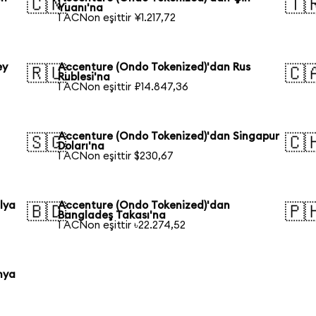
🇨🇳
🇹
Yuanı'na
1 ACNon eşittir ¥1.217,72
ey
Accenture (Ondo Tokenized)'dan Rus
🇷🇺
🇨
Rublesi'na
1 ACNon eşittir ₽14.847,36
Accenture (Ondo Tokenized)'dan Singapur
🇸🇬
🇨
Doları'na
1 ACNon eşittir $230,67
lya
Accenture (Ondo Tokenized)'dan
🇧🇩
🇵
Bangladeş Takası'na
1 ACNon eşittir ৳22.274,52
nya