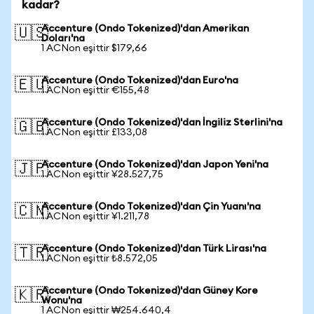
kadar?
Accenture (Ondo Tokenized)'dan Amerikan
🇺🇸
Doları'na
1 ACNon eşittir $179,66
Accenture (Ondo Tokenized)'dan Euro'na
🇪🇺
1 ACNon eşittir €155,48
Accenture (Ondo Tokenized)'dan İngiliz Sterlini'na
🇬🇧
1 ACNon eşittir £133,08
Accenture (Ondo Tokenized)'dan Japon Yeni'na
🇯🇵
1 ACNon eşittir ¥28.527,75
Accenture (Ondo Tokenized)'dan Çin Yuanı'na
🇨🇳
1 ACNon eşittir ¥1.211,78
Accenture (Ondo Tokenized)'dan Türk Lirası'na
🇹🇷
1 ACNon eşittir ₺8.572,05
Accenture (Ondo Tokenized)'dan Güney Kore
🇰🇷
Wonu'na
1 ACNon eşittir ₩254.640,4