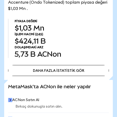
Accenture (Ondo Tokenized) toplam piyasa değeri
$1,03 Mn .
PIYASA DEĞERI
$1,03 Mn
İŞLEM HACMI
(24S)
$424,11 B
DOLAŞIMDAKI ARZ
5,73 B
ACNon
DAHA FAZLA İSTATİSTİK GÖR
DAHA FAZLA İSTATİSTİK GÖR
MetaMask'ta ACNon ile neler yapılır
ACNon Satın Al
Birkaç dokunuşla satın alın.