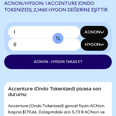
ACNON/HYGON: 1 ACCENTURE (ONDO
TOKENIZED), 2,1460 HYGON DEĞERINE EŞITTIR
ACNON
HYGON
ACNON - HYGON TAKAS ET
Accenture (Ondo Tokenized) piyasa son
durumu
Accenture (Ondo Tokenized) güncel fiyatı ACNon
başına $179,66. Dolaşımdaki arzı 5,73 B ACNon ve