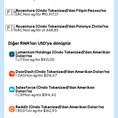
Accenture (Ondo Tokenized)'dan Filipin Pezosu'na
🇵🇭
1 ACNon eşittir ₱10.917,17
Accenture (Ondo Tokenized)'dan Polonya Zlotisi'na
🇵🇱
1 ACNon eşittir zł 668,83
Diğer RWA'ları USD'ye dönüştür
Lumentum Holdings (Ondo Tokenized)'dan Amerikan
Doları'na
1 LITEon eşittir $921,00
DoorDash (Ondo Tokenized)'dan Amerikan Doları'na
1 DASHon eşittir $216,57
Salesforce (Ondo Tokenized)'dan Amerikan
Doları'na
1 CRMon eşittir $194,42
Reddit (Ondo Tokenized)'dan Amerikan Doları'na
1 RDDTon eşittir $162,93