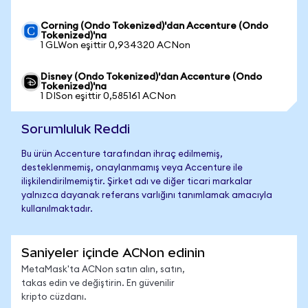
Corning (Ondo Tokenized)'dan Accenture (Ondo
Tokenized)'na
1 GLWon eşittir 0,934320 ACNon
Disney (Ondo Tokenized)'dan Accenture (Ondo
Tokenized)'na
1 DISon eşittir 0,585161 ACNon
Sorumluluk Reddi
Bu ürün Accenture tarafından ihraç edilmemiş,
desteklenmemiş, onaylanmamış veya Accenture ile
ilişkilendirilmemiştir. Şirket adı ve diğer ticari markalar
yalnızca dayanak referans varlığını tanımlamak amacıyla
kullanılmaktadır.
Saniyeler içinde ACNon edinin
MetaMask'ta ACNon satın alın, satın,
takas edin ve değiştirin. En güvenilir
kripto cüzdanı.