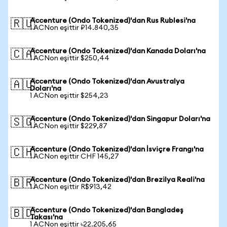
Accenture (Ondo Tokenized)'dan Rus Rublesi'na
🇷🇺
1 ACNon eşittir ₽14.840,35
Accenture (Ondo Tokenized)'dan Kanada Doları'na
🇨🇦
1 ACNon eşittir $250,44
Accenture (Ondo Tokenized)'dan Avustralya
🇦🇺
Doları'na
1 ACNon eşittir $254,23
Accenture (Ondo Tokenized)'dan Singapur Doları'na
🇸🇬
1 ACNon eşittir $229,87
Accenture (Ondo Tokenized)'dan İsviçre Frangı'na
🇨🇭
1 ACNon eşittir CHF 145,27
Accenture (Ondo Tokenized)'dan Brezilya Reali'na
🇧🇷
1 ACNon eşittir R$913,42
Accenture (Ondo Tokenized)'dan Bangladeş
🇧🇩
Takası'na
1 ACNon eşittir ৳22.205,65