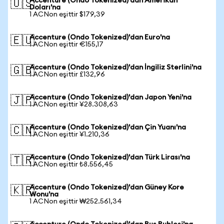
Accenture (Ondo Tokenized)'dan Amerikan
🇺🇸
Doları'na
1 ACNon eşittir $179,39
Accenture (Ondo Tokenized)'dan Euro'na
🇪🇺
1 ACNon eşittir €155,17
Accenture (Ondo Tokenized)'dan İngiliz Sterlini'na
🇬🇧
1 ACNon eşittir £132,96
Accenture (Ondo Tokenized)'dan Japon Yeni'na
🇯🇵
1 ACNon eşittir ¥28.308,63
Accenture (Ondo Tokenized)'dan Çin Yuanı'na
🇨🇳
1 ACNon eşittir ¥1.210,36
Accenture (Ondo Tokenized)'dan Türk Lirası'na
🇹🇷
1 ACNon eşittir ₺8.556,45
Accenture (Ondo Tokenized)'dan Güney Kore
🇰🇷
Wonu'na
1 ACNon eşittir ₩252.561,34