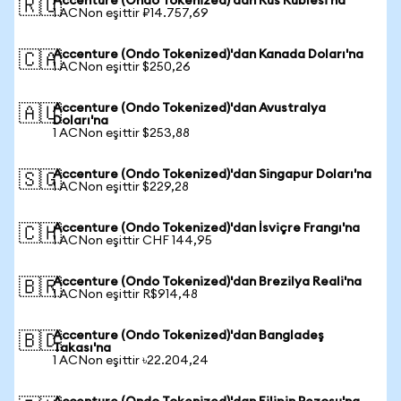
Accenture (Ondo Tokenized)'dan Rus Rublesi'na
🇷🇺
1 ACNon eşittir ₽14.757,69
Accenture (Ondo Tokenized)'dan Kanada Doları'na
🇨🇦
1 ACNon eşittir $250,26
Accenture (Ondo Tokenized)'dan Avustralya
🇦🇺
Doları'na
1 ACNon eşittir $253,88
Accenture (Ondo Tokenized)'dan Singapur Doları'na
🇸🇬
1 ACNon eşittir $229,28
Accenture (Ondo Tokenized)'dan İsviçre Frangı'na
🇨🇭
1 ACNon eşittir CHF 144,95
Accenture (Ondo Tokenized)'dan Brezilya Reali'na
🇧🇷
1 ACNon eşittir R$914,48
Accenture (Ondo Tokenized)'dan Bangladeş
🇧🇩
Takası'na
1 ACNon eşittir ৳22.204,24