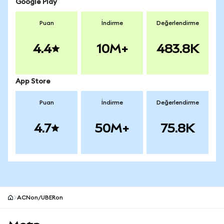
Google Play
Puan
İndirme
Değerlendirme
4.4
10M+
483.8K
App Store
Puan
İndirme
Değerlendirme
4.7
50M+
75.8K
ACNon/UBERon
MetaMask site alt bilgisi