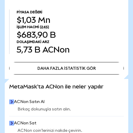
PIYASA DEĞERI
$1,03 Mn
İŞLEM HACMI
(24S)
$683,90 B
DOLAŞIMDAKI ARZ
5,73 B
ACNon
DAHA FAZLA İSTATİSTİK GÖR
DAHA FAZLA İSTATİSTİK GÖR
MetaMask'ta ACNon ile neler yapılır
ACNon Satın Al
Birkaç dokunuşla satın alın.
ACNon Sat
ACNon coin'lerinizi nakde çevirin.