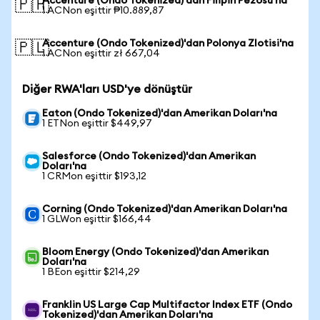
Accenture (Ondo Tokenized)'dan Filipin Pezosu'na
🇵🇭
1 ACNon eşittir ₱10.889,87
Accenture (Ondo Tokenized)'dan Polonya Zlotisi'na
🇵🇱
1 ACNon eşittir zł 667,04
Diğer RWA'ları USD'ye dönüştür
Eaton (Ondo Tokenized)'dan Amerikan Doları'na
1 ETNon eşittir $449,97
Salesforce (Ondo Tokenized)'dan Amerikan
Doları'na
1 CRMon eşittir $193,12
Corning (Ondo Tokenized)'dan Amerikan Doları'na
1 GLWon eşittir $166,44
Bloom Energy (Ondo Tokenized)'dan Amerikan
Doları'na
1 BEon eşittir $214,29
Franklin US Large Cap Multifactor Index ETF (Ondo
Tokenized)'dan Amerikan Doları'na