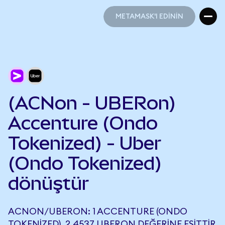
METAMASK'I EDİNİN
METAMASK'I EDİNİN
(ACNon - UBERon)
Accenture (Ondo
Tokenized) - Uber
(Ondo Tokenized)
dönüştür
ACNON/UBERON: 1 ACCENTURE (ONDO
TOKENIZED), 2,4537 UBERON DEĞERINE EŞITTIR