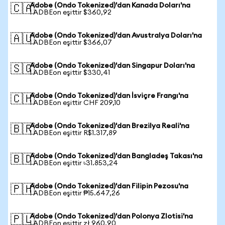
Adobe (Ondo Tokenized)'dan Kanada Doları'na
🇨🇦
1 ADBEon eşittir $360,92
Adobe (Ondo Tokenized)'dan Avustralya Doları'na
🇦🇺
1 ADBEon eşittir $366,07
Adobe (Ondo Tokenized)'dan Singapur Doları'na
🇸🇬
1 ADBEon eşittir $330,41
Adobe (Ondo Tokenized)'dan İsviçre Frangı'na
🇨🇭
1 ADBEon eşittir CHF 209,10
Adobe (Ondo Tokenized)'dan Brezilya Reali'na
🇧🇷
1 ADBEon eşittir R$1.317,89
Adobe (Ondo Tokenized)'dan Bangladeş Takası'na
🇧🇩
1 ADBEon eşittir ৳31.853,24
Adobe (Ondo Tokenized)'dan Filipin Pezosu'na
🇵🇭
1 ADBEon eşittir ₱15.647,26
Adobe (Ondo Tokenized)'dan Polonya Zlotisi'na
🇵🇱
1 ADBEon eşittir zł 960,90