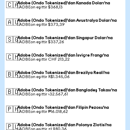
Adobe (Ondo Tokenized)'dan Kanada Doları'na
🇨🇦
1 ADBEon eşittir $368,13
Adobe (Ondo Tokenized)'dan Avustralya Doları'na
🇦🇺
1 ADBEon eşittir $373,39
Adobe (Ondo Tokenized)'dan Singapur Doları'na
🇸🇬
1 ADBEon eşittir $337,26
Adobe (Ondo Tokenized)'dan İsviçre Frangı'na
🇨🇭
1 ADBEon eşittir CHF 213,22
Adobe (Ondo Tokenized)'dan Brezilya Reali'na
🇧🇷
1 ADBEon eşittir R$1.345,06
Adobe (Ondo Tokenized)'dan Bangladeş Takası'na
🇧🇩
1 ADBEon eşittir ৳32.567,61
Adobe (Ondo Tokenized)'dan Filipin Pezosu'na
🇵🇭
1 ADBEon eşittir ₱16.018,62
Adobe (Ondo Tokenized)'dan Polonya Zlotisi'na
🇵🇱
1 ADBEon eşittir zł 980,36