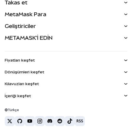
Takas et
Takas İşlemleri
MetaMask Para
Tahmin Et
YENİ
Kripto Al
Geliştiriciler
Perps
YENİ
MetaMask Kart
Dökümantasyon
METAMASK'İ EDİN
RWA'lar
mUSD
YENİ
Kontrol Paneli
İşlem Kalkanı
Kazan
Smart Accounts Kit
Agent Wallet
YENİ
Fiyatları keşfet
Gömülü Cüzdanlar
Snap'ler
Bitcoin Fiyatı
Dönüşümleri keşfet
MetaMask Connect
Ethereum Fiyatı
Ödüller
YENİ
BTC'den USD'ye
Solana Fiyatı
Kılavuzları keşfet
Snap'ler
Güvenlik
ETH'den USD'ye
BTC Satın Al
Shiba Inu Fiyatı
USDT'den INR'ye
İçeriği keşfet
Web3 Servisleri
Destek
ETH Satın Al
Pepe Fiyatı
Bitcoin cüzdanı
BTC'den USDT'ye
SOL Satın Al
Kariyer
Tether Fiyatı
Solana cüzdanı
Türkçe
BTC'den INR'ye
PEPE Satın Al
İletişim
USDC Fiyatı
En iyi kripto kartları
ETH'den USDT'ye
USDT Satın Al
Chainlink Fiyatı
En iyi mobil kripto cüzdanlar
USDT'den PHP'ye