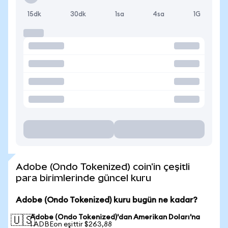
15dk
30dk
1sa
4sa
1G
Adobe (Ondo Tokenized) coin'in çeşitli
para birimlerinde güncel kuru
Adobe (Ondo Tokenized) kuru bugün ne kadar?
Adobe (Ondo Tokenized)'dan Amerikan Doları'na
🇺🇸
1 ADBEon eşittir $263,88