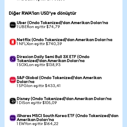
Diğer RWA'ları USD'ye dönüştür
Uber (Ondo Tokenized)'dan Amerikan Doları'na
1 UBERon eşittir $74,79
Netflix (Ondo Tokenized)'dan Amerikan Doları'na
1 NFLXon eşittir $740,39
Direxion Daily Semi Bull 3X ETF (Ondo
Tokenized)'dan Amerikan Doları'na
1 SOXLon eşittir $138,93
S&P Global (Ondo Tokenized)'dan Amerikan
Doları'na
1 SPGIon eşittir $433,41
Disney (Ondo Tokenized)'dan Amerikan Doları'na
1 DISon eşittir $105,09
iShares MSCI South Korea ETF (Ondo Tokenized)'dan
Amerikan Doları'na
1 EWYon eşittir $164,22