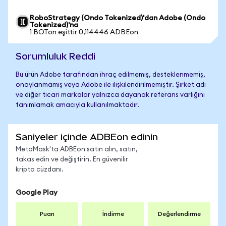
RoboStrategy (Ondo Tokenized)'dan Adobe (Ondo
Tokenized)'na
1 BOTon eşittir 0,114446 ADBEon
Sorumluluk Reddi
Bu ürün Adobe tarafından ihraç edilmemiş, desteklenmemiş,
onaylanmamış veya Adobe ile ilişkilendirilmemiştir. Şirket adı
ve diğer ticari markalar yalnızca dayanak referans varlığını
tanımlamak amacıyla kullanılmaktadır.
Saniyeler içinde ADBEon edinin
MetaMask'ta ADBEon satın alın, satın,
takas edin ve değiştirin. En güvenilir
kripto cüzdanı.
Google Play
Puan
İndirme
Değerlendirme