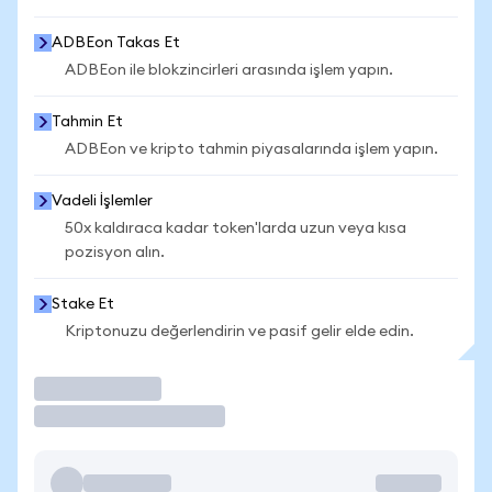
ADBEon Takas Et
ADBEon ile blokzincirleri arasında işlem yapın.
Tahmin Et
ADBEon ve kripto tahmin piyasalarında işlem yapın.
Vadeli İşlemler
50x kaldıraca kadar token'larda uzun veya kısa
pozisyon alın.
Stake Et
Kriptonuzu değerlendirin ve pasif gelir elde edin.
İşlem Yap