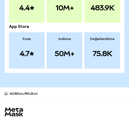
4.4
10M+
483.9K
App Store
Puan
İndirme
Değerlendirme
4.7
50M+
75.8K
ADBEon/RKLBon
MetaMask site alt bilgisi