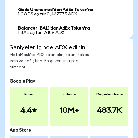
Gods Unchained'dan AdEx Token'na
1 GODS eşittir 0,427775 ADX
Balancer (BAL)'dan AdEx Token'na
1 BAL eşittir 1,9109 ADX
Saniyeler içinde ADX edinin
MetaMask'ta ADX satın alın, satın, takas
edin ve değiştirin. En güvenilir kripto
cüzdanı.
Google Play
Puan
İndirme
Değerlendirme
4.4
10M+
483.7K
App Store