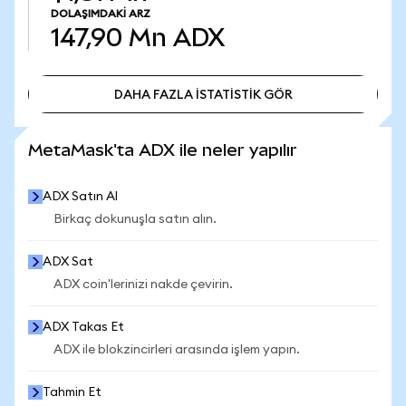
DOLAŞIMDAKI ARZ
147,90 Mn
ADX
DAHA FAZLA İSTATİSTİK GÖR
DAHA FAZLA İSTATİSTİK GÖR
MetaMask'ta ADX ile neler yapılır
ADX Satın Al
Birkaç dokunuşla satın alın.
ADX Sat
ADX coin'lerinizi nakde çevirin.
ADX Takas Et
ADX ile blokzincirleri arasında işlem yapın.
Tahmin Et