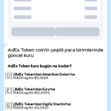
AdEx Token coin'in çeşitli para birimlerinde
güncel kuru
AdEx Token kuru bugün ne kadar?
AdEx Token'dan Amerikan Doları'na
🇺🇸
1 ADX eşittir $0,0569
AdEx Token'dan Euro'na
🇪🇺
1 ADX eşittir €0,0493
AdEx Token'dan İngiliz Sterlini'na
🇬🇧
1 ADX eşittir £0,0423