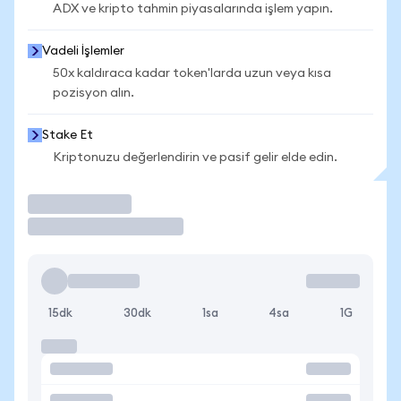
ADX ve kripto tahmin piyasalarında işlem yapın.
Vadeli İşlemler
50x kaldıraca kadar token'larda uzun veya kısa
pozisyon alın.
Stake Et
Kriptonuzu değerlendirin ve pasif gelir elde edin.
İşlem Yap
15dk
30dk
1sa
4sa
1G