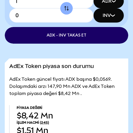
ADX
INV
ADX - INV TAKAS ET
AdEx Token piyasa son durumu
AdEx Token güncel fiyatı ADX başına $0,0569.
Dolaşımdaki arzı 147,90 Mn ADX ve AdEx Token
toplam piyasa değeri $8,42 Mn .
PIYASA DEĞERI
$8,42 Mn
İŞLEM HACMI
(24S)
$1,51 Mn