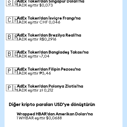
AdEx Token'dan Singapur Doları'na
🇸🇬
1 ADX eşittir $0,073
AdEx Token'dan İsviçre Frangı'na
🇨🇭
1 ADX eşittir CHF 0,046
AdEx Token'dan Brezilya Reali'na
🇧🇷
1 ADX eşittir R$0,2916
AdEx Token'dan Bangladeş Takası'na
🇧🇩
1 ADX eşittir ৳7,04
AdEx Token'dan Filipin Pezosu'na
🇵🇭
1 ADX eşittir ₱3,46
AdEx Token'dan Polonya Zlotisi'na
🇵🇱
1 ADX eşittir zł 0,212
Diğer kripto paraları USD'ye dönüştürün
Wrapped HBAR'dan Amerikan Doları'na
1 WHBAR eşittir $0,0688