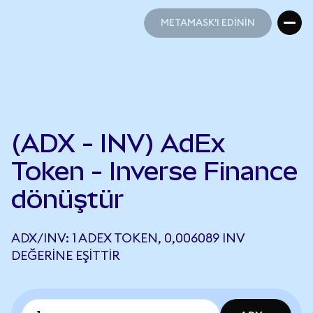
METAMASK'I EDİNİN
METAMASK'I EDİNİN
(ADX - INV) AdEx
Token - Inverse Finance
dönüştür
ADX/INV: 1 ADEX TOKEN, 0,006089 INV
DEĞERINE EŞITTIR