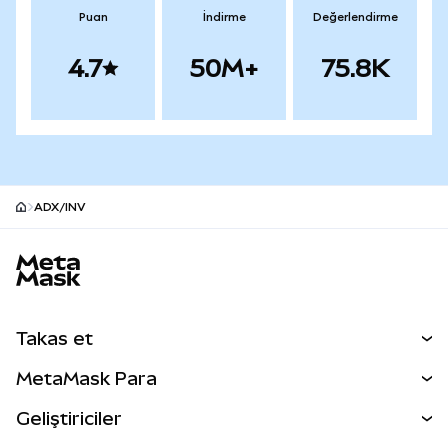
Puan
İndirme
Değerlendirme
4.7
50M+
75.8K
ADX/INV
MetaMask site alt bilgisi
Takas et
Takas İşlemleri
MetaMask Para
Tahmin Et
YENİ
Kripto Al
Geliştiriciler
Perps
YENİ
MetaMask Kart
Dökümantasyon