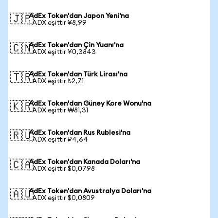
AdEx Token'dan Japon Yeni'na
🇯🇵
1 ADX eşittir ¥8,99
AdEx Token'dan Çin Yuanı'na
🇨🇳
1 ADX eşittir ¥0,3843
AdEx Token'dan Türk Lirası'na
🇹🇷
1 ADX eşittir ₺2,71
AdEx Token'dan Güney Kore Wonu'na
🇰🇷
1 ADX eşittir ₩81,31
AdEx Token'dan Rus Rublesi'na
🇷🇺
1 ADX eşittir ₽4,64
AdEx Token'dan Kanada Doları'na
🇨🇦
1 ADX eşittir $0,0798
AdEx Token'dan Avustralya Doları'na
🇦🇺
1 ADX eşittir $0,0809