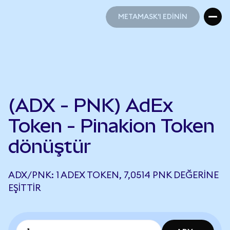
METAMASK'I EDİNİN
METAMASK'I EDİNİN
(ADX - PNK) AdEx
Token - Pinakion Token
dönüştür
ADX/PNK: 1 ADEX TOKEN, 7,0514 PNK DEĞERINE
EŞITTIR