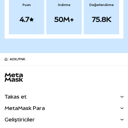
Puan
İndirme
Değerlendirme
4.7
50M+
75.8K
ADX/PNK
MetaMask site alt bilgisi
Takas et
Takas İşlemleri
MetaMask Para
Tahmin Et
YENİ
Kripto Al
Geliştiriciler
Perps
YENİ
MetaMask Kart
Dökümantasyon