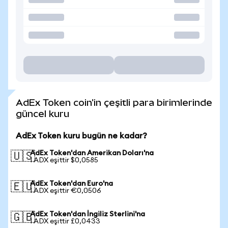
AdEx Token coin'in çeşitli para birimlerinde
güncel kuru
AdEx Token kuru bugün ne kadar?
AdEx Token'dan Amerikan Doları'na
🇺🇸
1 ADX eşittir $0,0585
AdEx Token'dan Euro'na
🇪🇺
1 ADX eşittir €0,0506
AdEx Token'dan İngiliz Sterlini'na
🇬🇧
1 ADX eşittir £0,0433