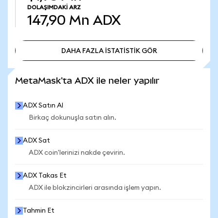
DOLAŞIMDAKI ARZ
147,90 Mn
ADX
DAHA FAZLA İSTATİSTİK GÖR
DAHA FAZLA İSTATİSTİK GÖR
MetaMask'ta ADX ile neler yapılır
ADX Satın Al
Birkaç dokunuşla satın alın.
ADX Sat
ADX coin'lerinizi nakde çevirin.
ADX Takas Et
ADX ile blokzincirleri arasında işlem yapın.
Tahmin Et