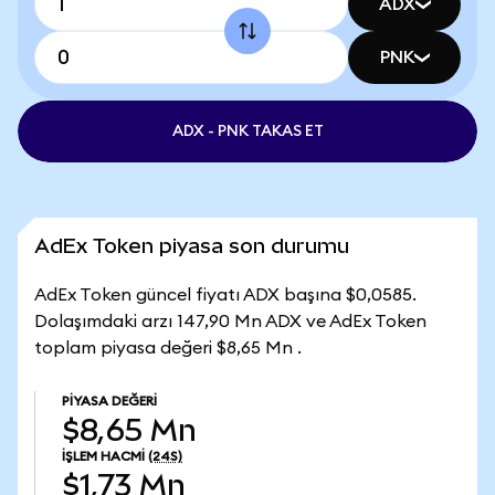
ADX
PNK
ADX - PNK TAKAS ET
AdEx Token piyasa son durumu
AdEx Token güncel fiyatı ADX başına $0,0585.
Dolaşımdaki arzı 147,90 Mn ADX ve AdEx Token
toplam piyasa değeri $8,65 Mn .
PIYASA DEĞERI
$8,65 Mn
İŞLEM HACMI
(24S)
$1,73 Mn