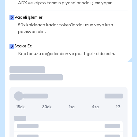
ADX ve kripto tahmin piyasalarında işlem yapın.
Vadeli İşlemler
50x kaldıraca kadar token'larda uzun veya kısa
pozisyon alın.
Stake Et
Kriptonuzu değerlendirin ve pasif gelir elde edin.
İşlem Yap
15dk
30dk
1sa
4sa
1G