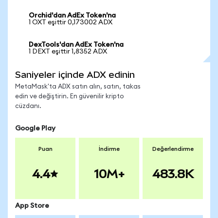
Orchid'dan AdEx Token'na
1 OXT eşittir 0,173002 ADX
DexTools'dan AdEx Token'na
1 DEXT eşittir 1,8352 ADX
Saniyeler içinde ADX edinin
MetaMask'ta ADX satın alın, satın, takas
edin ve değiştirin. En güvenilir kripto
cüzdanı.
Google Play
Puan
İndirme
Değerlendirme
4.4
10M+
483.8K
App Store