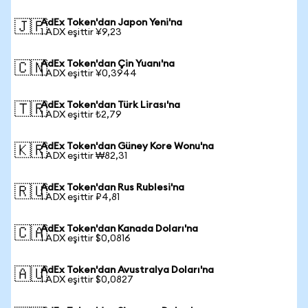
AdEx Token'dan Japon Yeni'na
🇯🇵
1 ADX eşittir ¥9,23
AdEx Token'dan Çin Yuanı'na
🇨🇳
1 ADX eşittir ¥0,3944
AdEx Token'dan Türk Lirası'na
🇹🇷
1 ADX eşittir ₺2,79
AdEx Token'dan Güney Kore Wonu'na
🇰🇷
1 ADX eşittir ₩82,31
AdEx Token'dan Rus Rublesi'na
🇷🇺
1 ADX eşittir ₽4,81
AdEx Token'dan Kanada Doları'na
🇨🇦
1 ADX eşittir $0,0816
AdEx Token'dan Avustralya Doları'na
🇦🇺
1 ADX eşittir $0,0827