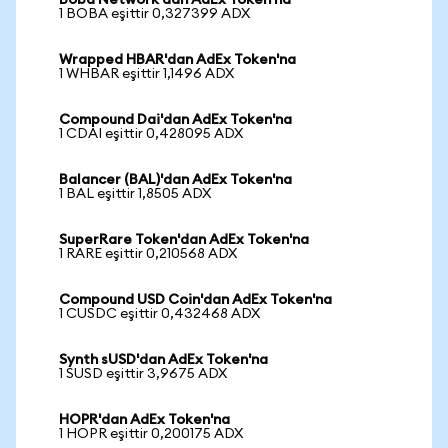
Boba Network'dan AdEx Token'na
1 BOBA eşittir 0,327399 ADX
Wrapped HBAR'dan AdEx Token'na
1 WHBAR eşittir 1,1496 ADX
Compound Dai'dan AdEx Token'na
1 CDAI eşittir 0,428095 ADX
Balancer (BAL)'dan AdEx Token'na
1 BAL eşittir 1,8505 ADX
SuperRare Token'dan AdEx Token'na
1 RARE eşittir 0,210568 ADX
Compound USD Coin'dan AdEx Token'na
1 CUSDC eşittir 0,432468 ADX
Synth sUSD'dan AdEx Token'na
1 SUSD eşittir 3,9675 ADX
HOPR'dan AdEx Token'na
1 HOPR eşittir 0,200175 ADX