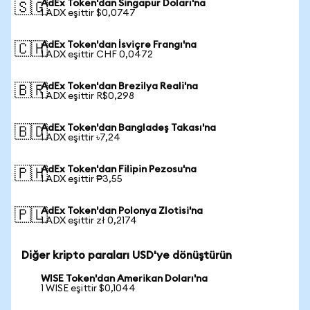
AdEx Token'dan Singapur Doları'na
🇸🇬
1 ADX eşittir $0,0747
AdEx Token'dan İsviçre Frangı'na
🇨🇭
1 ADX eşittir CHF 0,0472
AdEx Token'dan Brezilya Reali'na
🇧🇷
1 ADX eşittir R$0,298
AdEx Token'dan Bangladeş Takası'na
🇧🇩
1 ADX eşittir ৳7,24
AdEx Token'dan Filipin Pezosu'na
🇵🇭
1 ADX eşittir ₱3,55
AdEx Token'dan Polonya Zlotisi'na
🇵🇱
1 ADX eşittir zł 0,2174
Diğer kripto paraları USD'ye dönüştürün
WISE Token'dan Amerikan Doları'na
1 WISE eşittir $0,1044