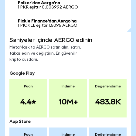
Polker'dan Aergo'na
1 PKR eşittir 0,003992 AERGO
Pickle Finance'dan Aergo'na
1 PICKLE eşittir 1,5095 AERGO
Saniyeler içinde AERGO edinin
MetaMask'ta AERGO satın alın, satın,
takas edin ve değiştirin. En güvenilir
kripto cüzdanı.
Google Play
Puan
İndirme
Değerlendirme
4.4
10M+
483.8K
App Store
Puan
İndirme
Değerlendirme