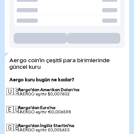
Aergo coin'in çeşitli para birimlerinde
güncel kuru
Aergo kuru bugün ne kadar?
Aergo'dan Amerikan Doları'na
🇺🇸
1 AERGO eşittir $0,007602
Aergo'dan Euro'na
🇪🇺
1 AERGO eşittir €0,006598
Aergo'dan İngiliz Sterlini'na
🇬🇧
1 AERGO eşittir £0,005653