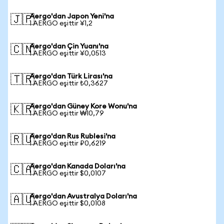
Aergo'dan Japon Yeni'na
🇯🇵
1 AERGO eşittir ¥1,2
Aergo'dan Çin Yuanı'na
🇨🇳
1 AERGO eşittir ¥0,0513
Aergo'dan Türk Lirası'na
🇹🇷
1 AERGO eşittir ₺0,3627
Aergo'dan Güney Kore Wonu'na
🇰🇷
1 AERGO eşittir ₩10,79
Aergo'dan Rus Rublesi'na
🇷🇺
1 AERGO eşittir ₽0,6219
Aergo'dan Kanada Doları'na
🇨🇦
1 AERGO eşittir $0,0107
Aergo'dan Avustralya Doları'na
🇦🇺
1 AERGO eşittir $0,0108