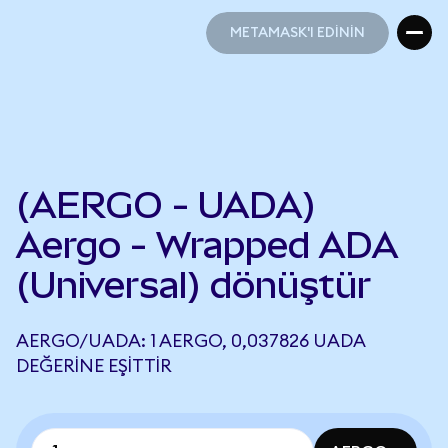
METAMASK'I EDİNİN
METAMASK'I EDİNİN
(AERGO - UADA)
Aergo - Wrapped ADA
(Universal) dönüştür
AERGO/UADA: 1 AERGO, 0,037826 UADA
DEĞERINE EŞITTIR