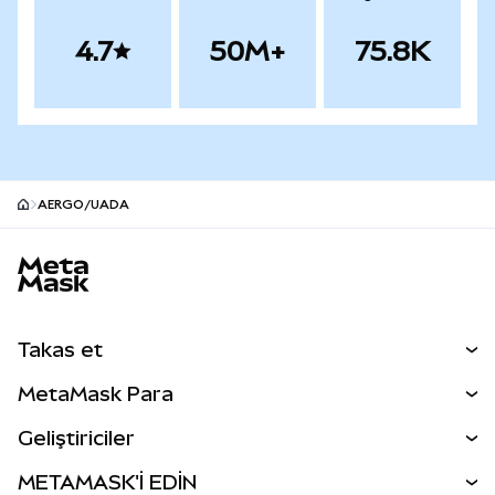
4.7
50M+
75.8K
AERGO/UADA
MetaMask site alt bilgisi
Takas et
Takas İşlemleri
MetaMask Para
Tahmin Et
YENİ
Kripto Al
Geliştiriciler
Perps
YENİ
MetaMask Kart
Dökümantasyon
METAMASK'İ EDİN
RWA'lar