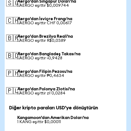
Aergo'dan Singapur Doları'na
🇸🇬
1 AERGO eşittir $0,009744
Aergo'dan İsviçre Frangı'na
🇨🇭
1 AERGO eşittir CHF 0,00617
Aergo'dan Brezilya Reali'na
🇧🇷
1 AERGO eşittir R$0,0389
Aergo'dan Bangladeş Takası'na
🇧🇩
1 AERGO eşittir ৳0,9428
Aergo'dan Filipin Pezosu'na
🇵🇭
1 AERGO eşittir ₱0,4634
Aergo'dan Polonya Zlotisi'na
🇵🇱
1 AERGO eşittir zł 0,0284
Diğer kripto paraları USD'ye dönüştürün
Kangamoon'dan Amerikan Doları'na
1 KANG eşittir $0,00011