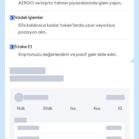
AERGO ve kripto tahmin piyasalarında işlem yapın.
Vadeli İşlemler
50x kaldıraca kadar token'larda uzun veya kısa
pozisyon alın.
Stake Et
Kriptonuzu değerlendirin ve pasif gelir elde edin.
İşlem Yap
15dk
30dk
1sa
4sa
1G