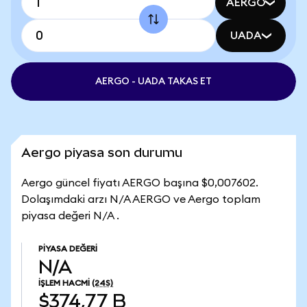
AERGO
UADA
AERGO - UADA TAKAS ET
Aergo piyasa son durumu
Aergo güncel fiyatı AERGO başına $0,007602.
Dolaşımdaki arzı N/A AERGO ve Aergo toplam
piyasa değeri N/A .
PIYASA DEĞERI
N/A
İŞLEM HACMI
(24S)
$374,77 B