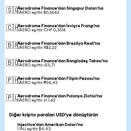
Aerodrome Finance'dan Singapur Doları'na
🇸🇬
1 AERO eşittir $0,5562
Aerodrome Finance'dan İsviçre Frangı'na
🇨🇭
1 AERO eşittir CHF 0,3516
Aerodrome Finance'dan Brezilya Reali'na
🇧🇷
1 AERO eşittir R$2,22
Aerodrome Finance'dan Bangladeş Takası'na
🇧🇩
1 AERO eşittir ৳53,71
Aerodrome Finance'dan Filipin Pezosu'na
🇵🇭
1 AERO eşittir ₱26,42
Aerodrome Finance'dan Polonya Zlotisi'na
🇵🇱
1 AERO eşittir zł 1,62
Diğer kripto paraları USD'ye dönüştürün
Injective'dan Amerikan Doları'na
1 INJ eşittir $4,43