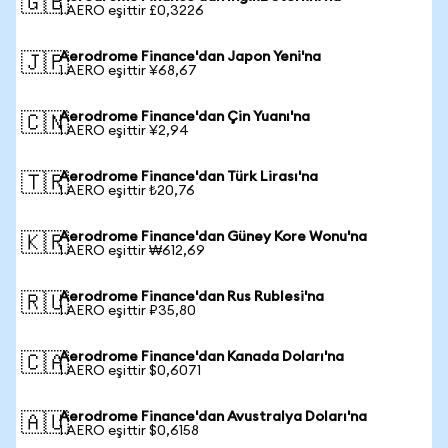
🇬🇧
1 AERO eşittir £0,3226
Aerodrome Finance'dan Japon Yeni'na
🇯🇵
1 AERO eşittir ¥68,67
Aerodrome Finance'dan Çin Yuanı'na
🇨🇳
1 AERO eşittir ¥2,94
Aerodrome Finance'dan Türk Lirası'na
🇹🇷
1 AERO eşittir ₺20,76
Aerodrome Finance'dan Güney Kore Wonu'na
🇰🇷
1 AERO eşittir ₩612,69
Aerodrome Finance'dan Rus Rublesi'na
🇷🇺
1 AERO eşittir ₽35,80
Aerodrome Finance'dan Kanada Doları'na
🇨🇦
1 AERO eşittir $0,6071
Aerodrome Finance'dan Avustralya Doları'na
🇦🇺
1 AERO eşittir $0,6158