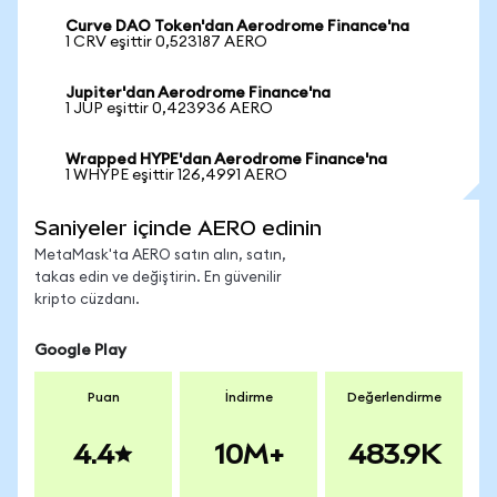
Curve DAO Token'dan Aerodrome Finance'na
1 CRV eşittir 0,523187 AERO
Jupiter'dan Aerodrome Finance'na
1 JUP eşittir 0,423936 AERO
Wrapped HYPE'dan Aerodrome Finance'na
1 WHYPE eşittir 126,4991 AERO
Saniyeler içinde AERO edinin
MetaMask'ta AERO satın alın, satın,
takas edin ve değiştirin. En güvenilir
kripto cüzdanı.
Google Play
Puan
İndirme
Değerlendirme
4.4
10M+
483.9K