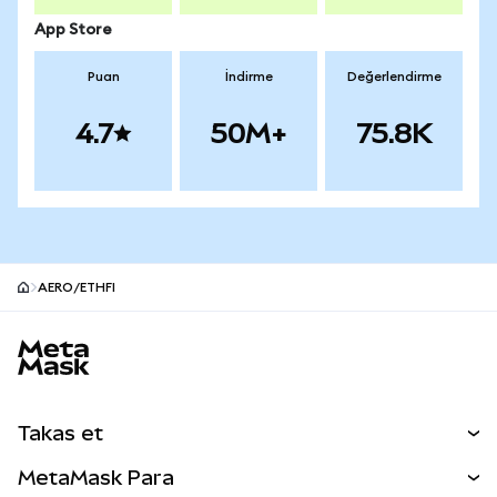
App Store
Puan
İndirme
Değerlendirme
4.7
50M+
75.8K
AERO/ETHFI
MetaMask site alt bilgisi
Takas et
Takas İşlemleri
MetaMask Para
Tahmin Et
YENİ