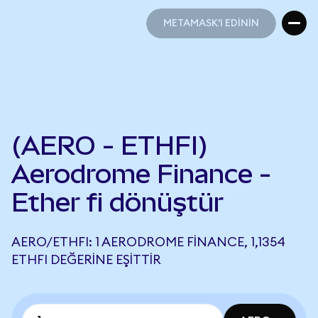
METAMASK'I EDİNİN
METAMASK'I EDİNİN
(AERO - ETHFI)
Aerodrome Finance -
Ether fi dönüştür
AERO/ETHFI: 1 AERODROME FINANCE, 1,1354
ETHFI DEĞERINE EŞITTIR