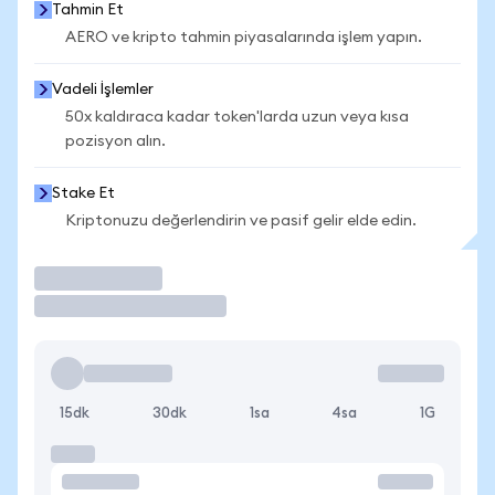
Tahmin Et
AERO ve kripto tahmin piyasalarında işlem yapın.
Vadeli İşlemler
50x kaldıraca kadar token'larda uzun veya kısa
pozisyon alın.
Stake Et
Kriptonuzu değerlendirin ve pasif gelir elde edin.
İşlem Yap
15dk
30dk
1sa
4sa
1G