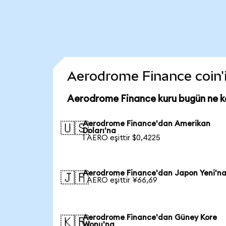
Aerodrome Finance coin'in
Aerodrome Finance kuru bugün ne 
Aerodrome Finance'dan Amerikan
🇺🇸
Doları'na
1 AERO eşittir $0,4225
Aerodrome Finance'dan Japon Yeni'n
🇯🇵
1 AERO eşittir ¥66,69
Aerodrome Finance'dan Güney Kore
🇰🇷
Wonu'na