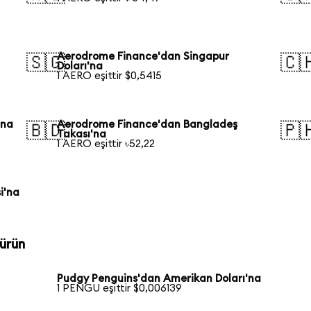
Aerodrome Finance'dan Singapur
🇸🇬
🇨
Doları'na
1 AERO eşittir $0,5415
'na
Aerodrome Finance'dan Bangladeş
🇧🇩
🇵
Takası'na
1 AERO eşittir ৳52,22
i'na
ürün
Pudgy Penguins'dan Amerikan Doları'na
1 PENGU eşittir $0,006139