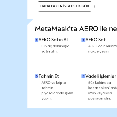
DAHA FAZLA İSTATİSTİK GÖR
DAHA FAZLA İSTATİSTİK GÖR
MetaMask'ta AERO ile nele
AERO Satın Al
AERO Sat
Birkaç dokunuşla
AERO coin'lerinizi
satın alın.
nakde çevirin.
Tahmin Et
Vadeli İşlemler
AERO ve kripto
50x kaldıraca
tahmin
kadar token'lard
piyasalarında işlem
uzun veya kısa
yapın.
pozisyon alın.