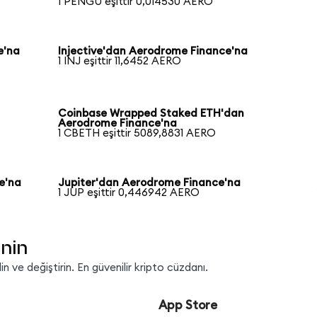
1 PENGU eşittir 0,014530 AERO
e'na
Injective'dan Aerodrome Finance'na
1 INJ eşittir 11,6452 AERO
Coinbase Wrapped Staked ETH'dan
Aerodrome Finance'na
1 CBETH eşittir 5089,8831 AERO
e'na
Jupiter'dan Aerodrome Finance'na
1 JUP eşittir 0,446942 AERO
inin
 ve değiştirin. En güvenilir kripto cüzdanı.
App Store