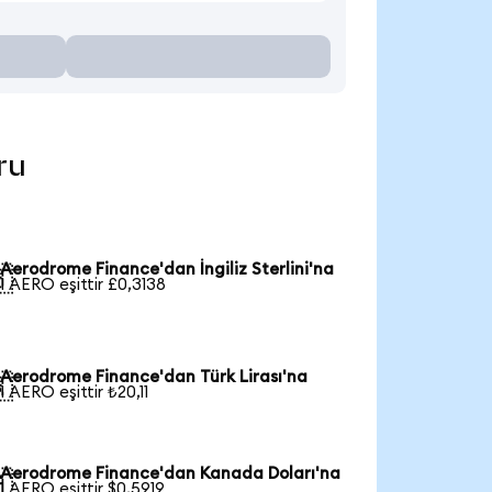
ru
Aerodrome Finance'dan İngiliz Sterlini'na

1 AERO eşittir £0,3138
Aerodrome Finance'dan Türk Lirası'na

1 AERO eşittir ₺20,11
Aerodrome Finance'dan Kanada Doları'na

1 AERO eşittir $0,5919