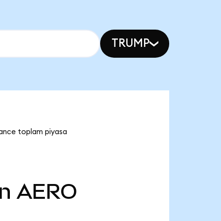
TRUMP
ance toplam piyasa
n
AERO