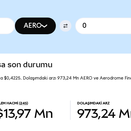
AERO
sa son durumu
na $0,4225. Dolaşımdaki arzı 973,24 Mn AERO ve Aerodrome Fin
ŞLEM HACMI
(24S)
DOLAŞIMDAKI ARZ
$13,97 Mn
973,24 M