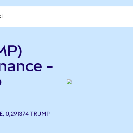
ci
MP)
nance -
p
, 0,291374 TRUMP