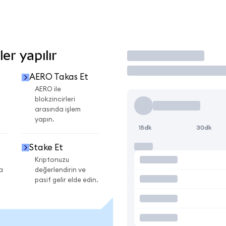
r yapılır
İşlem Yap
AERO Takas Et
AERO ile
blokzincirleri
arasında işlem
yapın.
15dk
30dk
Stake Et
Kriptonuzu
a
değerlendirin ve
pasif gelir elde edin.