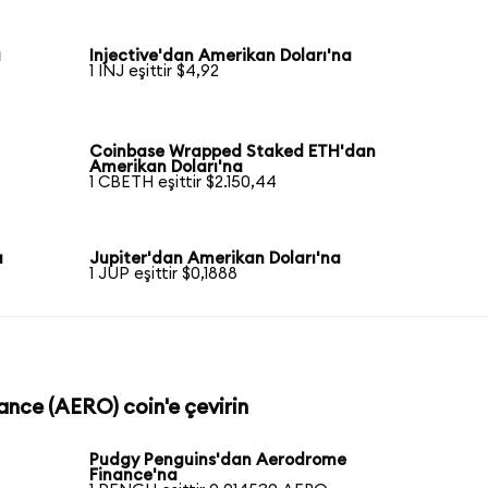
a
Injective'dan Amerikan Doları'na
1 INJ eşittir $4,92
Coinbase Wrapped Staked ETH'dan
Amerikan Doları'na
1 CBETH eşittir $2.150,44
a
Jupiter'dan Amerikan Doları'na
1 JUP eşittir $0,1888
ance (AERO) coin'e çevirin
Pudgy Penguins'dan Aerodrome
Finance'na