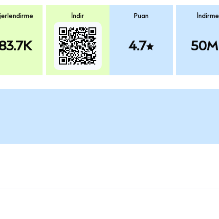
erlendirme
İndir
Puan
İndirme
83.7K
4.7
50M