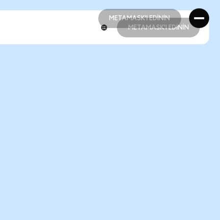
METAMASK'I EDİNİN
METAMASK'I EDİNİN
METAMASK'I EDİNİN
METAMASK'I EDİNİN