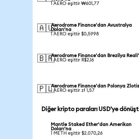
1 AERO eşittir ₩601,77
Aerodrome Finance'dan Avustralya
🇦🇺
Doları'na
1 AERO eşittir $0,5998
Aerodrome Finance'dan Brezilya Reali
🇧🇷
1 AERO eşittir R$2,16
Aerodrome Finance'dan Polonya Zlotis
🇵🇱
1 AERO eşittir zł 1,57
Diğer kripto paraları USD'ye dönüşt
Mantle Staked Ether'dan Amerikan
Doları'na
1 METH eşittir $2.070,26