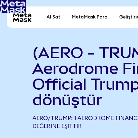
Al Sat
MetaMask Para
Geliştiri
(AERO - TRU
Aerodrome Fi
Official Trum
dönüştür
AERO/TRUMP: 1 AERODROME FINANCE
DEĞERINE EŞITTIR