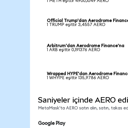
1 METH eşittir 4900,1049 AERO
Official Trump'dan Aerodrome Financ
1 TRUMP eşittir 3,4557 AERO
Arbitrum'dan Aerodrome Finance'na
1 ARB eşittir 0,191376 AERO
Wrapped HYPE'dan Aerodrome Financ
1 WHYPE eşittir 135,9786 AERO
Saniyeler içinde AERO ed
MetaMask'ta AERO satın alın, satın, takas edin
Google Play