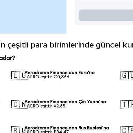
 çeşitli para birimlerinde güncel ku
kadar?
Aerodrome Finance'dan Euro'na
🇪🇺
🇬
1 AERO eşittir €0,366
a
Aerodrome Finance'dan Çin Yuanı'na
🇨🇳
🇹
1 AERO eşittir ¥2,85
Aerodrome Finance'dan Rus Rublesi'na
🇷🇺
🇨
1 AERO eşittir ₽34,47