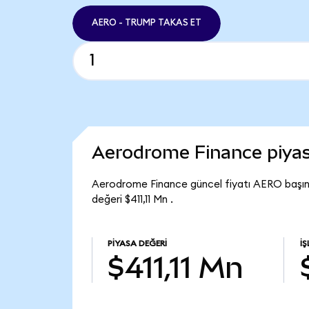
AERO - TRUMP TAKAS ET
Aerodrome Finance piya
Aerodrome Finance güncel fiyatı AERO başı
değeri $411,11 Mn .
PIYASA DEĞERI
İ
$411,11 Mn