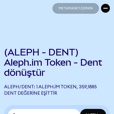
METAMASK'I EDİNİN
METAMASK'I EDİNİN
(ALEPH - DENT)
Aleph.im Token - Dent
dönüştür
ALEPH/DENT: 1 ALEPH.IM TOKEN, 359,1885
DENT DEĞERINE EŞITTIR