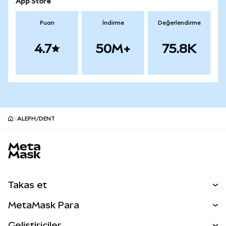
App Store
Puan
İndirme
Değerlendirme
4.7
50M+
75.8K
ALEPH/DENT
MetaMask site alt bilgisi
Takas et
Takas İşlemleri
MetaMask Para
Tahmin Et
YENİ
Kripto Al
Geliştiriciler