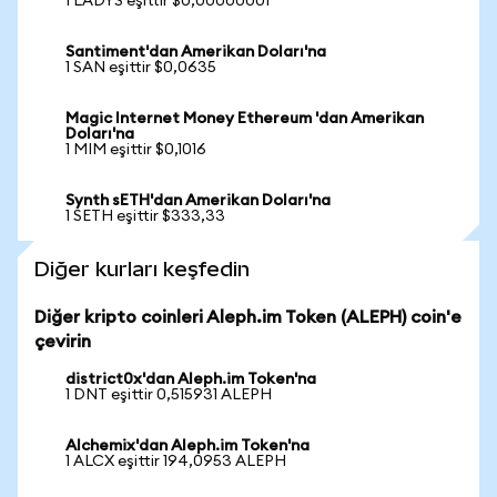
1 LADYS eşittir $0,00000001
Santiment'dan Amerikan Doları'na
1 SAN eşittir $0,0635
Magic Internet Money Ethereum 'dan Amerikan
Doları'na
1 MIM eşittir $0,1016
Synth sETH'dan Amerikan Doları'na
1 SETH eşittir $333,33
Diğer kurları keşfedin
Diğer kripto coinleri Aleph.im Token (ALEPH) coin'e
çevirin
district0x'dan Aleph.im Token'na
1 DNT eşittir 0,515931 ALEPH
Alchemix'dan Aleph.im Token'na
1 ALCX eşittir 194,0953 ALEPH