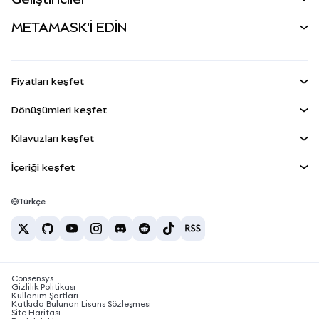
Perps
YENİ
MetaMask Kart
Dökümantasyon
METAMASK'İ EDİN
RWA'lar
mUSD
YENİ
Kontrol Paneli
İşlem Kalkanı
Kazan
Smart Accounts Kit
Agent Wallet
YENİ
Fiyatları keşfet
Gömülü Cüzdanlar
Snap'ler
Bitcoin Fiyatı
Dönüşümleri keşfet
MetaMask Connect
Ethereum Fiyatı
Ödüller
YENİ
BTC'den USD'ye
Solana Fiyatı
Kılavuzları keşfet
Snap'ler
Güvenlik
ETH'den USD'ye
BTC Satın Al
Shiba Inu Fiyatı
USDT'den INR'ye
İçeriği keşfet
Web3 Servisleri
Destek
ETH Satın Al
Pepe Fiyatı
Bitcoin cüzdanı
BTC'den USDT'ye
SOL Satın Al
Kariyer
Tether Fiyatı
Solana cüzdanı
Türkçe
BTC'den INR'ye
PEPE Satın Al
İletişim
USDC Fiyatı
En iyi kripto kartları
ETH'den USDT'ye
USDT Satın Al
Chainlink Fiyatı
En iyi mobil kripto cüzdanlar
USDT'den PHP'ye
USDC Satın Al
Polymarket nedir?
BTC'den EUR'ya
Consensys
SHIB Satın Al
Kripto vergi haberleri
Gizlilik Politikası
Kullanım Şartları
BNB Satın Al
Katkıda Bulunan Lisans Sözleşmesi
Kripto para nasıl satın alınır?
Site Haritası