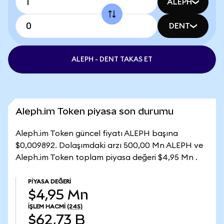
ALEPH
DENT
ALEPH - DENT TAKAS ET
Aleph.im Token piyasa son durumu
Aleph.im Token güncel fiyatı ALEPH başına
$0,009892. Dolaşımdaki arzı 500,00 Mn ALEPH ve
Aleph.im Token toplam piyasa değeri $4,95 Mn .
PIYASA DEĞERI
$4,95 Mn
İŞLEM HACMI
(24S)
$62,73 B