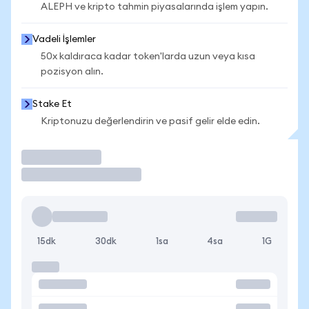
ALEPH ve kripto tahmin piyasalarında işlem yapın.
Vadeli İşlemler
50x kaldıraca kadar token'larda uzun veya kısa
pozisyon alın.
Stake Et
Kriptonuzu değerlendirin ve pasif gelir elde edin.
İşlem Yap
15dk
30dk
1sa
4sa
1G