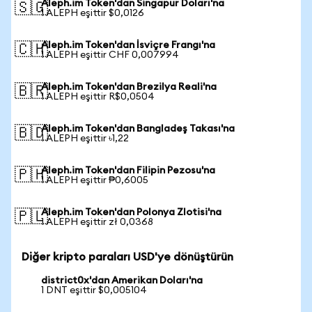
Aleph.im Token'dan Singapur Doları'na
🇸🇬
1 ALEPH eşittir $0,0126
Aleph.im Token'dan İsviçre Frangı'na
🇨🇭
1 ALEPH eşittir CHF 0,007994
Aleph.im Token'dan Brezilya Reali'na
🇧🇷
1 ALEPH eşittir R$0,0504
Aleph.im Token'dan Bangladeş Takası'na
🇧🇩
1 ALEPH eşittir ৳1,22
Aleph.im Token'dan Filipin Pezosu'na
🇵🇭
1 ALEPH eşittir ₱0,6005
Aleph.im Token'dan Polonya Zlotisi'na
🇵🇱
1 ALEPH eşittir zł 0,0368
Diğer kripto paraları USD'ye dönüştürün
district0x'dan Amerikan Doları'na
1 DNT eşittir $0,005104