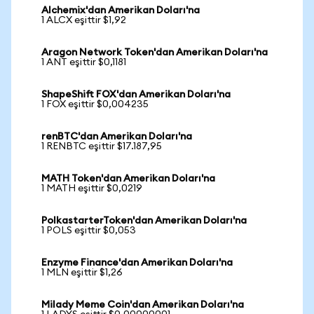
Alchemix'dan Amerikan Doları'na
1 ALCX eşittir $1,92
Aragon Network Token'dan Amerikan Doları'na
1 ANT eşittir $0,1181
ShapeShift FOX'dan Amerikan Doları'na
1 FOX eşittir $0,004235
renBTC'dan Amerikan Doları'na
1 RENBTC eşittir $17.187,95
MATH Token'dan Amerikan Doları'na
1 MATH eşittir $0,0219
PolkastarterToken'dan Amerikan Doları'na
1 POLS eşittir $0,053
Enzyme Finance'dan Amerikan Doları'na
1 MLN eşittir $1,26
Milady Meme Coin'dan Amerikan Doları'na