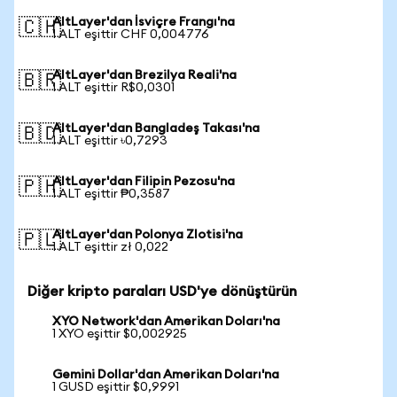
AltLayer'dan İsviçre Frangı'na
🇨🇭
1 ALT eşittir CHF 0,004776
AltLayer'dan Brezilya Reali'na
🇧🇷
1 ALT eşittir R$0,0301
AltLayer'dan Bangladeş Takası'na
🇧🇩
1 ALT eşittir ৳0,7293
AltLayer'dan Filipin Pezosu'na
🇵🇭
1 ALT eşittir ₱0,3587
AltLayer'dan Polonya Zlotisi'na
🇵🇱
1 ALT eşittir zł 0,022
Diğer kripto paraları USD'ye dönüştürün
XYO Network'dan Amerikan Doları'na
1 XYO eşittir $0,002925
Gemini Dollar'dan Amerikan Doları'na
1 GUSD eşittir $0,9991