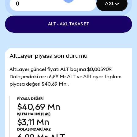
AXL
ALT - AXL TAKAS ET
AltLayer piyasa son durumu
AltLayer güncel fiyatı ALT başına $0,005909.
Dolaşımdaki arzı 6,89 Mr ALT ve AltLayer toplam
piyasa değeri $40,69 Mn .
PIYASA DEĞERI
$40,69 Mn
İŞLEM HACMI
(24S)
$3,11 Mn
DOLAŞIMDAKI ARZ