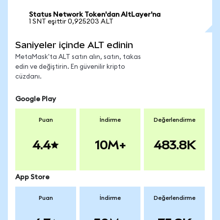
Status Network Token'dan AltLayer'na
1 SNT eşittir 0,925203 ALT
Saniyeler içinde ALT edinin
MetaMask'ta ALT satın alın, satın, takas
edin ve değiştirin. En güvenilir kripto
cüzdanı.
Google Play
Puan
İndirme
Değerlendirme
4.4
10M+
483.8K
App Store
Puan
İndirme
Değerlendirme