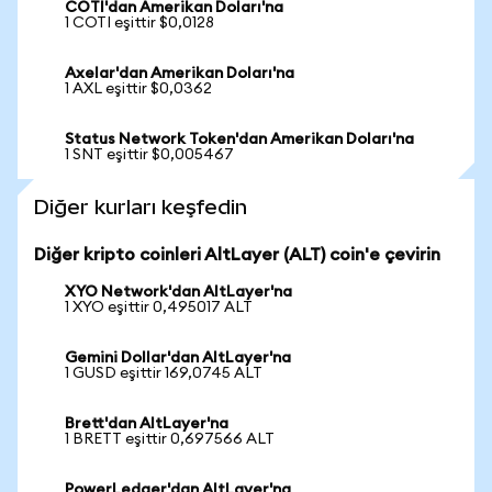
COTI'dan Amerikan Doları'na
1 COTI eşittir $0,0128
Axelar'dan Amerikan Doları'na
1 AXL eşittir $0,0362
Status Network Token'dan Amerikan Doları'na
1 SNT eşittir $0,005467
Diğer kurları keşfedin
Diğer kripto coinleri AltLayer (ALT) coin'e çevirin
XYO Network'dan AltLayer'na
1 XYO eşittir 0,495017 ALT
Gemini Dollar'dan AltLayer'na
1 GUSD eşittir 169,0745 ALT
Brett'dan AltLayer'na
1 BRETT eşittir 0,697566 ALT
PowerLedger'dan AltLayer'na