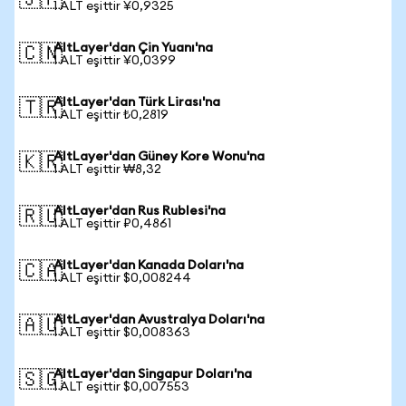
🇯🇵
1 ALT eşittir ¥0,9325
AltLayer'dan Çin Yuanı'na
🇨🇳
1 ALT eşittir ¥0,0399
AltLayer'dan Türk Lirası'na
🇹🇷
1 ALT eşittir ₺0,2819
AltLayer'dan Güney Kore Wonu'na
🇰🇷
1 ALT eşittir ₩8,32
AltLayer'dan Rus Rublesi'na
🇷🇺
1 ALT eşittir ₽0,4861
AltLayer'dan Kanada Doları'na
🇨🇦
1 ALT eşittir $0,008244
AltLayer'dan Avustralya Doları'na
🇦🇺
1 ALT eşittir $0,008363
AltLayer'dan Singapur Doları'na
🇸🇬
1 ALT eşittir $0,007553