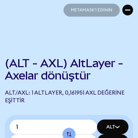
METAMASK'I EDİNİN
METAMASK'I EDİNİN
(ALT - AXL) AltLayer -
Axelar dönüştür
ALT/AXL: 1 ALTLAYER, 0,161951 AXL DEĞERINE
EŞITTIR
ALT