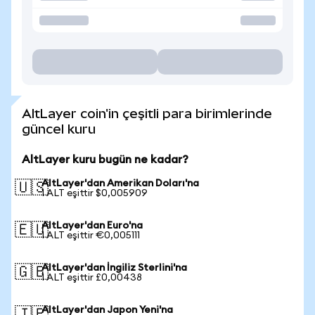
AltLayer coin'in çeşitli para birimlerinde
güncel kuru
AltLayer kuru bugün ne kadar?
AltLayer'dan Amerikan Doları'na
🇺🇸
1 ALT eşittir $0,005909
AltLayer'dan Euro'na
🇪🇺
1 ALT eşittir €0,005111
AltLayer'dan İngiliz Sterlini'na
🇬🇧
1 ALT eşittir £0,00438
AltLayer'dan Japon Yeni'na