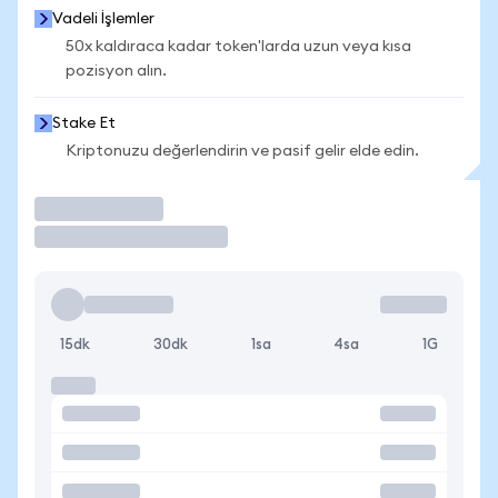
Vadeli İşlemler
50x kaldıraca kadar token'larda uzun veya kısa
pozisyon alın.
Stake Et
Kriptonuzu değerlendirin ve pasif gelir elde edin.
İşlem Yap
15dk
30dk
1sa
4sa
1G