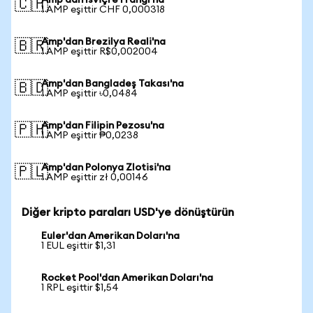
Amp'dan İsviçre Frangı'na
🇨🇭
1 AMP eşittir CHF 0,000318
Amp'dan Brezilya Reali'na
🇧🇷
1 AMP eşittir R$0,002004
Amp'dan Bangladeş Takası'na
🇧🇩
1 AMP eşittir ৳0,0484
Amp'dan Filipin Pezosu'na
🇵🇭
1 AMP eşittir ₱0,0238
Amp'dan Polonya Zlotisi'na
🇵🇱
1 AMP eşittir zł 0,00146
Diğer kripto paraları USD'ye dönüştürün
Euler'dan Amerikan Doları'na
1 EUL eşittir $1,31
Rocket Pool'dan Amerikan Doları'na
1 RPL eşittir $1,54