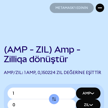
METAMASK'I EDİNİN
METAMASK'I EDİNİN
(AMP - ZIL) Amp -
Zilliqa dönüştür
AMP/ZIL: 1 AMP, 0,150224 ZIL DEĞERINE EŞITTIR
AMP
ZIL