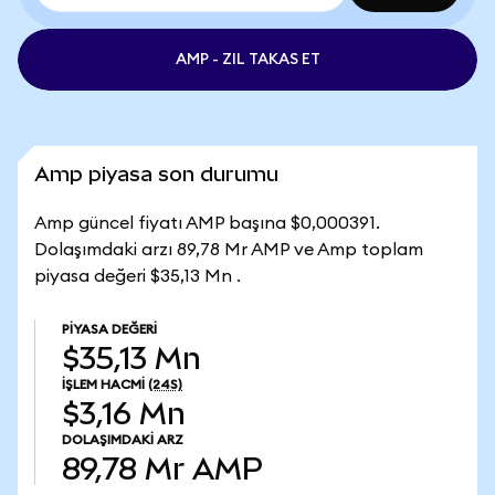
AMP - ZIL TAKAS ET
Amp piyasa son durumu
Amp güncel fiyatı AMP başına $0,000391.
Dolaşımdaki arzı 89,78 Mr AMP ve Amp toplam
piyasa değeri $35,13 Mn .
PIYASA DEĞERI
$35,13 Mn
İŞLEM HACMI
(24S)
$3,16 Mn
DOLAŞIMDAKI ARZ
89,78 Mr
AMP