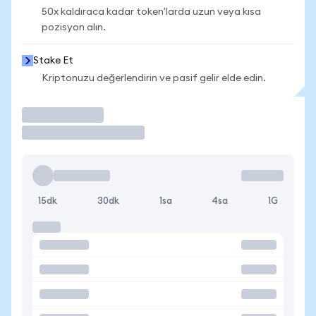
50x kaldıraca kadar token'larda uzun veya kısa
pozisyon alın.
Stake Et
Kriptonuzu değerlendirin ve pasif gelir elde edin.
İşlem Yap
15dk
30dk
1sa
4sa
1G