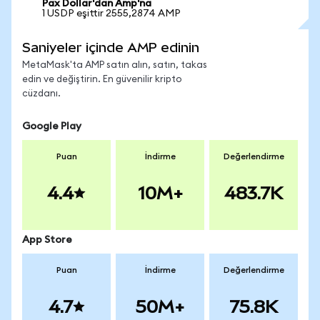
Pax Dollar'dan Amp'na
1 USDP eşittir 2555,2874 AMP
Saniyeler içinde AMP edinin
MetaMask'ta AMP satın alın, satın, takas
edin ve değiştirin. En güvenilir kripto
cüzdanı.
Google Play
Puan
İndirme
Değerlendirme
4.4
10M+
483.7K
App Store
Puan
İndirme
Değerlendirme
4.7
50M+
75.8K