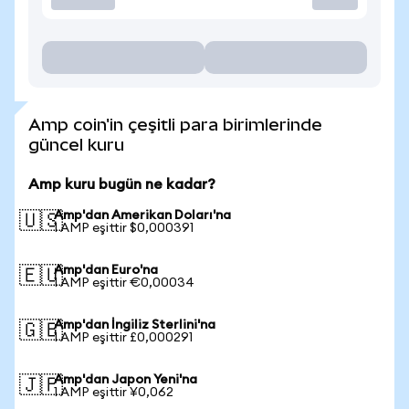
Amp coin'in çeşitli para birimlerinde
güncel kuru
Amp kuru bugün ne kadar?
Amp'dan Amerikan Doları'na
🇺🇸
1 AMP eşittir $0,000391
Amp'dan Euro'na
🇪🇺
1 AMP eşittir €0,00034
Amp'dan İngiliz Sterlini'na
🇬🇧
1 AMP eşittir £0,000291
Amp'dan Japon Yeni'na
🇯🇵
1 AMP eşittir ¥0,062