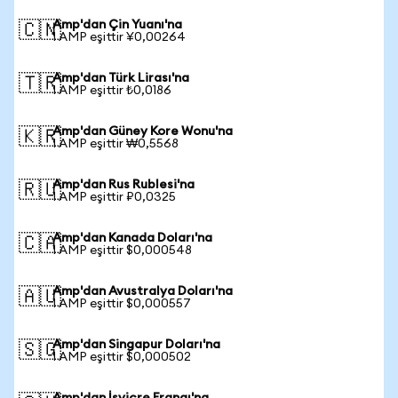
Amp'dan Çin Yuanı'na
🇨🇳
1 AMP eşittir ¥0,00264
Amp'dan Türk Lirası'na
🇹🇷
1 AMP eşittir ₺0,0186
Amp'dan Güney Kore Wonu'na
🇰🇷
1 AMP eşittir ₩0,5568
Amp'dan Rus Rublesi'na
🇷🇺
1 AMP eşittir ₽0,0325
Amp'dan Kanada Doları'na
🇨🇦
1 AMP eşittir $0,000548
Amp'dan Avustralya Doları'na
🇦🇺
1 AMP eşittir $0,000557
Amp'dan Singapur Doları'na
🇸🇬
1 AMP eşittir $0,000502