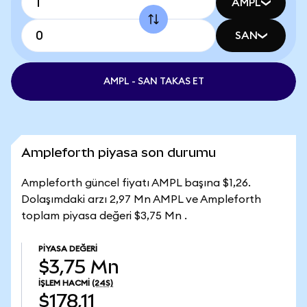
AMPL
SAN
AMPL - SAN TAKAS ET
Ampleforth piyasa son durumu
Ampleforth güncel fiyatı AMPL başına $1,26.
Dolaşımdaki arzı 2,97 Mn AMPL ve Ampleforth
toplam piyasa değeri $3,75 Mn .
PIYASA DEĞERI
$3,75 Mn
İŞLEM HACMI
(24S)
$178,11