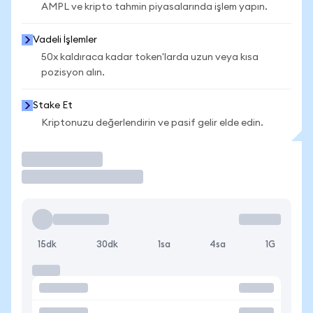
AMPL ve kripto tahmin piyasalarında işlem yapın.
Vadeli İşlemler
50x kaldıraca kadar token'larda uzun veya kısa
pozisyon alın.
Stake Et
Kriptonuzu değerlendirin ve pasif gelir elde edin.
İşlem Yap
15dk
30dk
1sa
4sa
1G