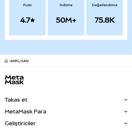
Puan
İndirme
Değerlendirme
4.7
50M+
75.8K
AMPL/SAN
MetaMask site alt bilgisi
Takas et
Takas İşlemleri
MetaMask Para
Tahmin Et
YENİ
Kripto Al
Geliştiriciler
Perps
YENİ
MetaMask Kart
Dökümantasyon