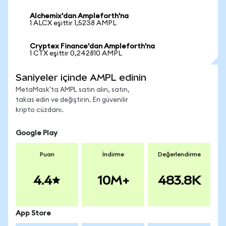
Alchemix'dan Ampleforth'na
1 ALCX eşittir 1,5238 AMPL
Cryptex Finance'dan Ampleforth'na
1 CTX eşittir 0,242810 AMPL
Saniyeler içinde AMPL edinin
MetaMask'ta AMPL satın alın, satın,
takas edin ve değiştirin. En güvenilir
kripto cüzdanı.
Google Play
Puan
İndirme
Değerlendirme
4.4
10M+
483.8K
App Store