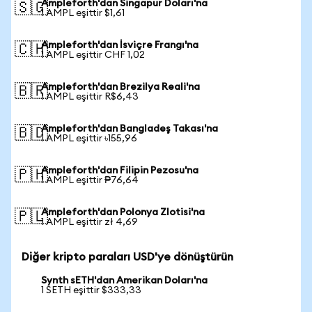
Ampleforth'dan Singapur Doları'na
🇸🇬
1 AMPL eşittir $1,61
Ampleforth'dan İsviçre Frangı'na
🇨🇭
1 AMPL eşittir CHF 1,02
Ampleforth'dan Brezilya Reali'na
🇧🇷
1 AMPL eşittir R$6,43
Ampleforth'dan Bangladeş Takası'na
🇧🇩
1 AMPL eşittir ৳155,96
Ampleforth'dan Filipin Pezosu'na
🇵🇭
1 AMPL eşittir ₱76,64
Ampleforth'dan Polonya Zlotisi'na
🇵🇱
1 AMPL eşittir zł 4,69
Diğer kripto paraları USD'ye dönüştürün
Synth sETH'dan Amerikan Doları'na
1 SETH eşittir $333,33