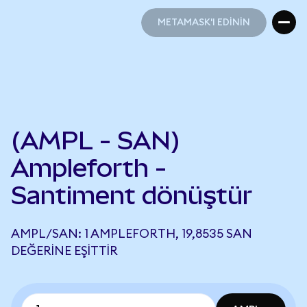
METAMASK'I EDİNİN
METAMASK'I EDİNİN
(AMPL - SAN)
Ampleforth -
Santiment dönüştür
AMPL/SAN: 1 AMPLEFORTH, 19,8535 SAN
DEĞERINE EŞITTIR