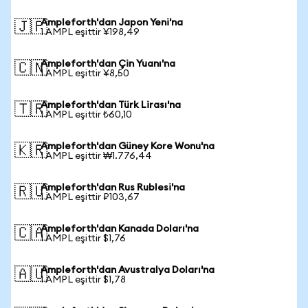
Ampleforth'dan Japon Yeni'na
🇯🇵
1 AMPL eşittir ¥198,49
Ampleforth'dan Çin Yuanı'na
🇨🇳
1 AMPL eşittir ¥8,50
Ampleforth'dan Türk Lirası'na
🇹🇷
1 AMPL eşittir ₺60,10
Ampleforth'dan Güney Kore Wonu'na
🇰🇷
1 AMPL eşittir ₩1.776,44
Ampleforth'dan Rus Rublesi'na
🇷🇺
1 AMPL eşittir ₽103,67
Ampleforth'dan Kanada Doları'na
🇨🇦
1 AMPL eşittir $1,76
Ampleforth'dan Avustralya Doları'na
🇦🇺
1 AMPL eşittir $1,78