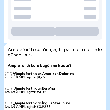
Ampleforth coin'in çeşitli para birimlerinde
güncel kuru
Ampleforth kuru bugün ne kadar?
Ampleforth'dan Amerikan Doları'na
🇺🇸
1 AMPL eşittir $1,26
Ampleforth'dan Euro'na
🇪🇺
1 AMPL eşittir €1,09
Ampleforth'dan İngiliz Sterlini'na
🇬🇧
1 AMPL eşittir £0,9335