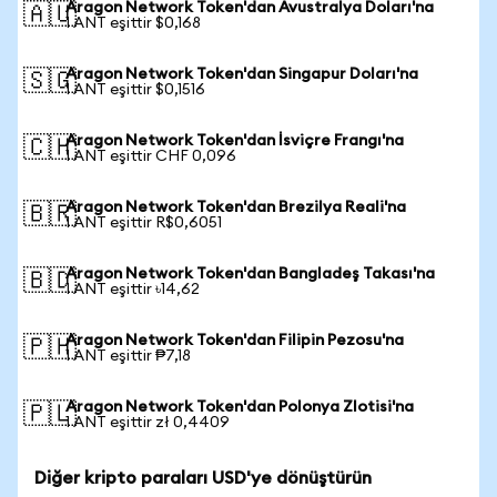
Aragon Network Token'dan Avustralya Doları'na
🇦🇺
1 ANT eşittir $0,168
Aragon Network Token'dan Singapur Doları'na
🇸🇬
1 ANT eşittir $0,1516
Aragon Network Token'dan İsviçre Frangı'na
🇨🇭
1 ANT eşittir CHF 0,096
Aragon Network Token'dan Brezilya Reali'na
🇧🇷
1 ANT eşittir R$0,6051
Aragon Network Token'dan Bangladeş Takası'na
🇧🇩
1 ANT eşittir ৳14,62
Aragon Network Token'dan Filipin Pezosu'na
🇵🇭
1 ANT eşittir ₱7,18
Aragon Network Token'dan Polonya Zlotisi'na
🇵🇱
1 ANT eşittir zł 0,4409
Diğer kripto paraları USD'ye dönüştürün