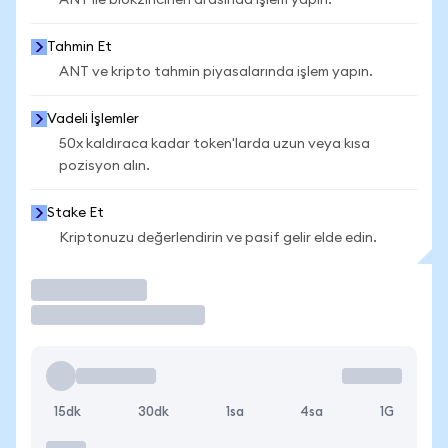
ANT ile blokzincirleri arasında işlem yapın.
Tahmin Et
ANT ve kripto tahmin piyasalarında işlem yapın.
Vadeli İşlemler
50x kaldıraca kadar token'larda uzun veya kısa
pozisyon alın.
Stake Et
Kriptonuzu değerlendirin ve pasif gelir elde edin.
İşlem Yap
15dk
30dk
1sa
4sa
1G