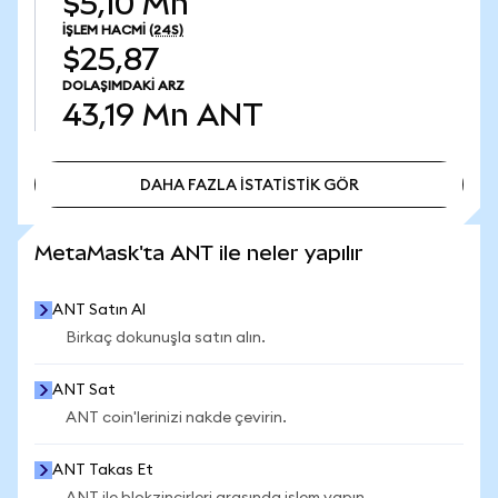
$5,10 Mn
İŞLEM HACMI
(24S)
$25,87
DOLAŞIMDAKI ARZ
43,19 Mn
ANT
DAHA FAZLA İSTATİSTİK GÖR
DAHA FAZLA İSTATİSTİK GÖR
MetaMask'ta ANT ile neler yapılır
ANT Satın Al
Birkaç dokunuşla satın alın.
ANT Sat
ANT coin'lerinizi nakde çevirin.
ANT Takas Et