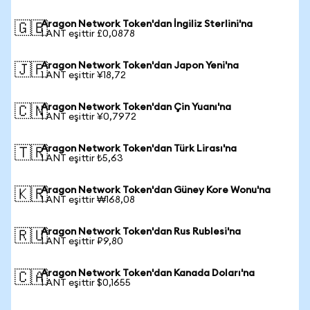
Aragon Network Token'dan İngiliz Sterlini'na
🇬🇧
1 ANT eşittir £0,0878
Aragon Network Token'dan Japon Yeni'na
🇯🇵
1 ANT eşittir ¥18,72
Aragon Network Token'dan Çin Yuanı'na
🇨🇳
1 ANT eşittir ¥0,7972
Aragon Network Token'dan Türk Lirası'na
🇹🇷
1 ANT eşittir ₺5,63
Aragon Network Token'dan Güney Kore Wonu'na
🇰🇷
1 ANT eşittir ₩168,08
Aragon Network Token'dan Rus Rublesi'na
🇷🇺
1 ANT eşittir ₽9,80
Aragon Network Token'dan Kanada Doları'na
🇨🇦
1 ANT eşittir $0,1655