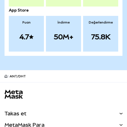
App Store
Puan
İndirme
Değerlendirme
4.7
50M+
75.8K
ANT/DHT
MetaMask site alt bilgisi
Takas et
Takas İşlemleri
MetaMask Para