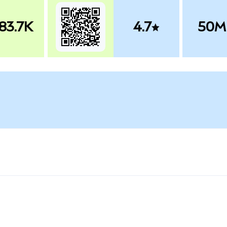
83.7K
4.7
50M