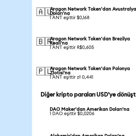
Aragon Network Token'dan Avustraly
🇦🇺
Doları'na
1 ANT eşittir $0,168
Aragon Network Token'dan Brezilya
🇧🇷
Reali'na
1 ANT eşittir R$0,605
Aragon Network Token'dan Polonya
🇵🇱
Zlotisi'na
1 ANT eşittir zł 0,441
Diğer kripto paraları USD'ye dönüşt
DAO Maker'dan Amerikan Doları'na
1 DAO eşittir $0,0206