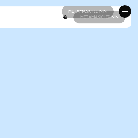
METAMASK'I EDİNİN
METAMASK'I EDİNİN
METAMASK'I EDİNİN
METAMASK'I EDİNİN