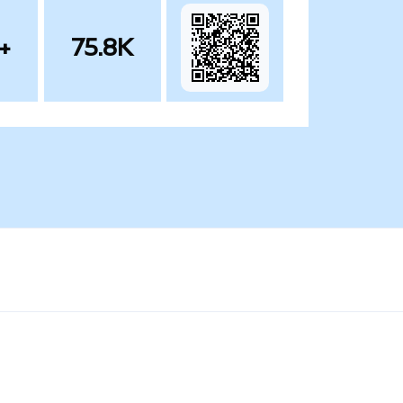
+
75.8K