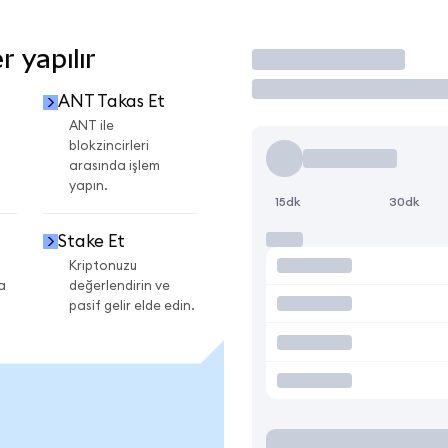
 yapılır
İşlem Yap
ANT Takas Et
ANT ile
blokzincirleri
arasında işlem
yapın.
15dk
30dk
Stake Et
Kriptonuzu
a
değerlendirin ve
pasif gelir elde edin.