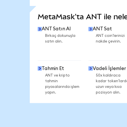
DAHA FAZLA İSTATİSTİK GÖR
MetaMask'ta ANT ile neler
ANT Satın Al
ANT Sat
Birkaç dokunuşla
ANT coin'lerinizi
satın alın.
nakde çevirin.
Tahmin Et
Vadeli İşlemler
ANT ve kripto
50x kaldıraca
tahmin
kadar token'lard
piyasalarında işlem
uzun veya kısa
yapın.
pozisyon alın.