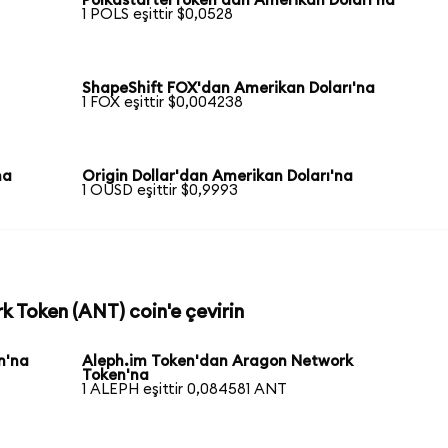
PolkastarterToken'dan Amerikan Doları'na
1 POLS eşittir $0,0528
ShapeShift FOX'dan Amerikan Doları'na
1 FOX eşittir $0,004238
na
Origin Dollar'dan Amerikan Doları'na
1 OUSD eşittir $0,9993
k Token (ANT) coin'e çevirin
n'na
Aleph.im Token'dan Aragon Network
Token'na
1 ALEPH eşittir 0,084581 ANT