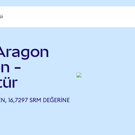
ci
Aragon
n -
tür
, 16,7297 SRM DEĞERINE