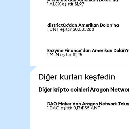
Alchemix'dan Amerikan Doları'na
1 ALCX eşittir $1,97
district0x'dan Amerikan Doları'na
1 DNT eşittir $0,005288
Enzyme Finance'dan Amerikan Doları'
1 MLN eşittir $1,25
Diğer kurları keşfedin
Diğer kripto coinleri Aragon Networ
DAO Maker'dan Aragon Network Toke
1 DAO eşittir 0,174155 ANT