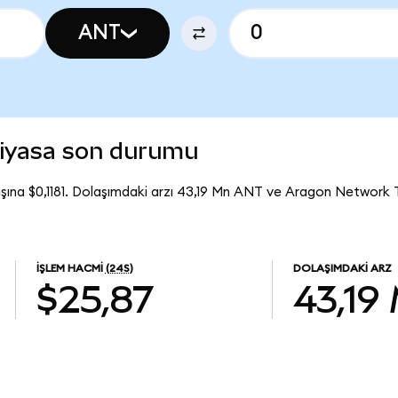
ANT
iyasa son durumu
ına $0,1181. Dolaşımdaki arzı 43,19 Mn ANT ve Aragon Network
İŞLEM HACMI
(24S)
DOLAŞIMDAKI ARZ
$25,87
43,19