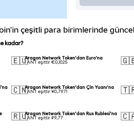
'in çeşitli para birimlerinde günce
ne kadar?
Aragon Network Token'dan Euro'na
🇪🇺
🇬
1 ANT eşittir €0,1025
i'na
Aragon Network Token'dan Çin Yuanı'na
🇨🇳
🇹
1 ANT eşittir ¥0,7971
e
Aragon Network Token'dan Rus Rublesi'na
🇷🇺
🇨
1 ANT eşittir ₽9,77