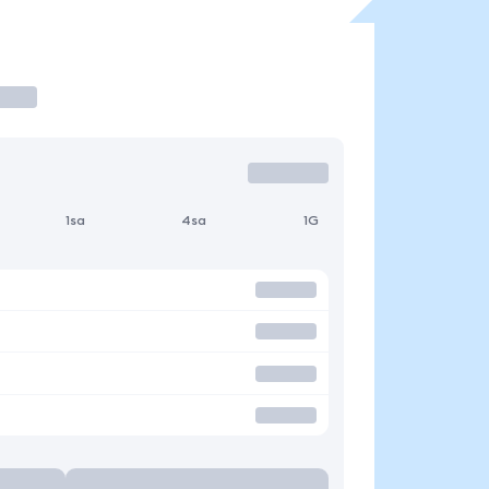
1sa
4sa
1G