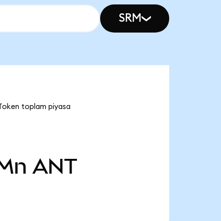
SRM
 Token toplam piyasa
 Mn
ANT