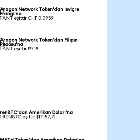
Aragon Network Token'dan İsviçre

Frangı'na
1 ANT eşittir CHF 0,0959
Aragon Network Token'dan Filipin

Pezosu'na
1 ANT eşittir ₱7,18
renBTC'dan Amerikan Doları'na
1 RENBTC eşittir $17.157,71