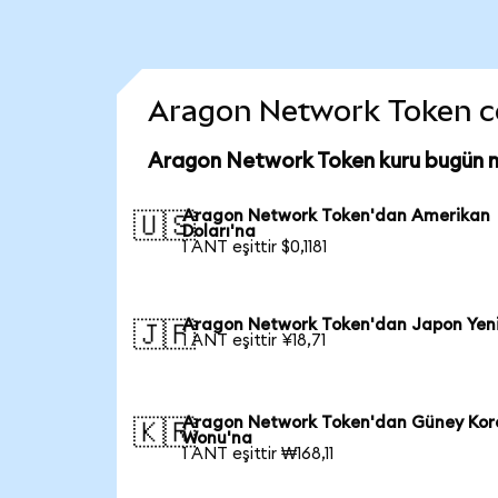
Aragon Network Token coin
Aragon Network Token kuru bugün 
Aragon Network Token'dan Amerikan
🇺🇸
Doları'na
1 ANT eşittir $0,1181
Aragon Network Token'dan Japon Yen
🇯🇵
1 ANT eşittir ¥18,71
Aragon Network Token'dan Güney Kor
🇰🇷
Wonu'na
1 ANT eşittir ₩168,11