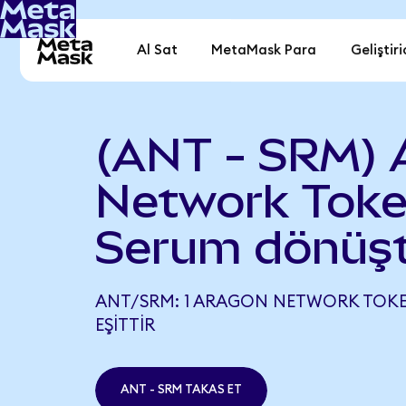
Al Sat
MetaMask Para
Geliştiri
(ANT - SRM) 
Network Toke
Serum dönüş
ANT/SRM: 1 ARAGON NETWORK TOKEN
EŞITTIR
ANT - SRM TAKAS ET