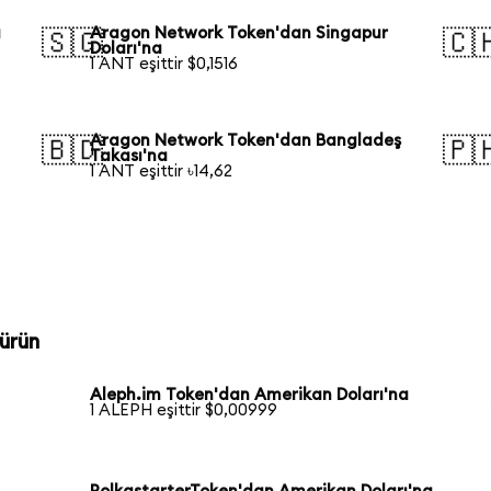
a
Aragon Network Token'dan Singapur
🇸🇬
🇨
Doları'na
1 ANT eşittir $0,1516
Aragon Network Token'dan Bangladeş
🇧🇩
🇵
Takası'na
1 ANT eşittir ৳14,62
ürün
Aleph.im Token'dan Amerikan Doları'na
1 ALEPH eşittir $0,00999