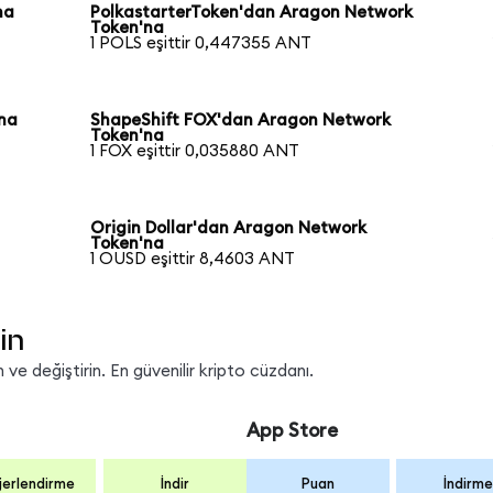
na
PolkastarterToken'dan Aragon Network
Token'na
1 POLS eşittir 0,447355 ANT
'na
ShapeShift FOX'dan Aragon Network
Token'na
1 FOX eşittir 0,035880 ANT
Origin Dollar'dan Aragon Network
Token'na
1 OUSD eşittir 8,4603 ANT
in
ve değiştirin. En güvenilir kripto cüzdanı.
App Store
erlendirme
İndir
Puan
İndirme