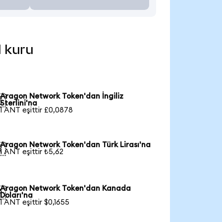
l kuru
Aragon Network Token'dan İngiliz

Sterlini'na
1 ANT eşittir £0,0878
Aragon Network Token'dan Türk Lirası'na

1 ANT eşittir ₺5,62
Aragon Network Token'dan Kanada

Doları'na
1 ANT eşittir $0,1655