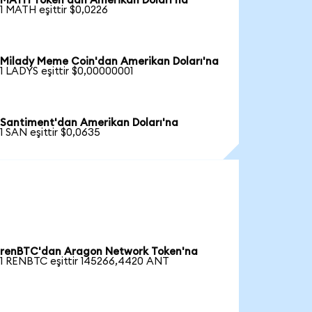
MATH Token'dan Amerikan Doları'na
1 MATH eşittir $0,0226
Milady Meme Coin'dan Amerikan Doları'na
1 LADYS eşittir $0,00000001
Santiment'dan Amerikan Doları'na
1 SAN eşittir $0,0635
renBTC'dan Aragon Network Token'na
1 RENBTC eşittir 145266,4420 ANT