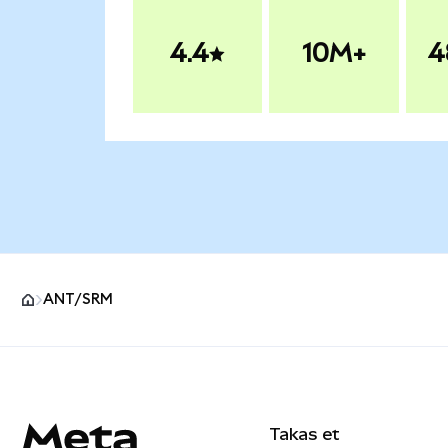
4.4
10M+
4
ANT/SRM
MetaMask site alt bilgisi
Takas et