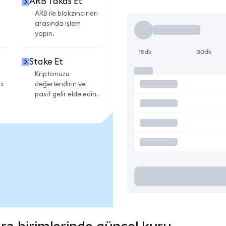
ARB Takas Et
ARB ile blokzincirleri
arasında işlem
yapın.
15dk
30dk
Stake Et
Kriptonuzu
a
değerlendirin ve
pasif gelir elde edin.