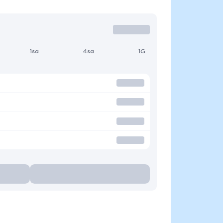
1sa
4sa
1G