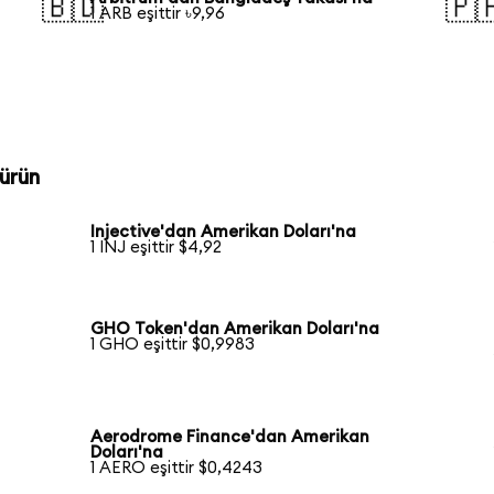
🇧🇩
🇵
1 ARB eşittir ৳9,96
ürün
Injective'dan Amerikan Doları'na
1 INJ eşittir $4,92
GHO Token'dan Amerikan Doları'na
1 GHO eşittir $0,9983
Aerodrome Finance'dan Amerikan
Doları'na
1 AERO eşittir $0,4243