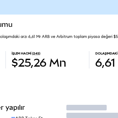
rumu
olaşımdaki arzı 6,61 Mr ARB ve Arbitrum toplam piyasa değeri $5
İŞLEM HACMI
(24S)
DOLAŞIMDAKI
$25,26 Mn
6,61
 yapılır
İşlem Yap