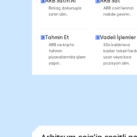
ARB Satın Al
ARB Sat
Birkaç dokunuşla
ARB coin'lerinizi
satın alın.
nakde çevirin.
Tahmin Et
Vadeli İşlemler
ARB ve kripto
50x kaldıraca
tahmin
kadar token'lard
piyasalarında işlem
uzun veya kısa
yapın.
pozisyon alın.