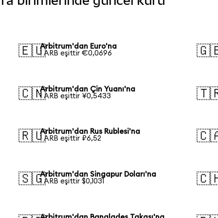
ara birimlerinde güncel kuru
Arbitrum'dan Euro'na
🇪🇺
🇬
1 ARB eşittir €0,0696
Arbitrum'dan Çin Yuanı'na
🇨🇳
🇹
1 ARB eşittir ¥0,5433
Arbitrum'dan Rus Rublesi'na
🇷🇺
🇨
1 ARB eşittir ₽6,52
Arbitrum'dan Singapur Doları'na
🇸🇬
🇨
1 ARB eşittir $0,1031
Arbitrum'dan Bangladeş Takası'na