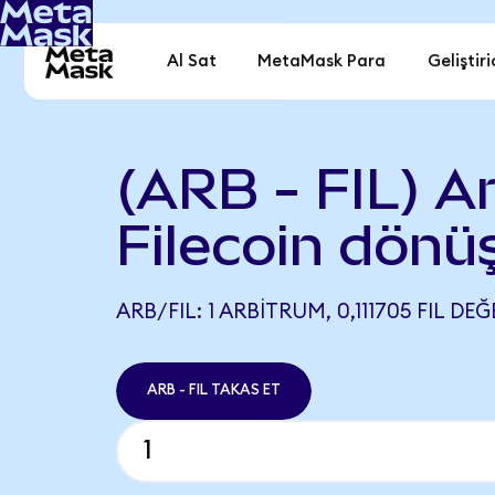
Al Sat
MetaMask Para
Geliştiri
(ARB - FIL) A
Filecoin dönü
ARB/FIL: 1 ARBITRUM, 0,111705 FIL DEĞ
ARB - FIL TAKAS ET