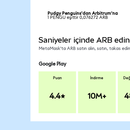
Pudgy Penguins'dan Arbitrum'na
1 PENGU eşittir 0,076272 ARB
Saniyeler içinde ARB edin
MetaMask'ta ARB satın alın, satın, takas edin v
Google Play
Puan
İndirme
Değ
4.4
10M+
4