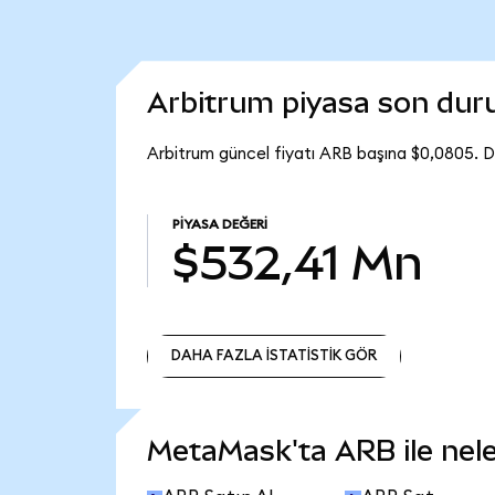
Arbitrum piyasa son du
Arbitrum güncel fiyatı ARB başına $0,0805. D
PIYASA DEĞERI
$532,41 Mn
DAHA FAZLA İSTATİSTİK GÖR
DAHA FAZLA İSTATİSTİK GÖR
MetaMask'ta ARB ile neler