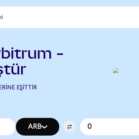
ci
rbitrum -
ştür
ERINE EŞITTIR
ARB