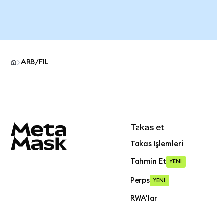
ARB/FIL
MetaMask site alt bilgisi
Takas et
Takas İşlemleri
Tahmin Et
YENİ
Perps
YENİ
RWA'lar