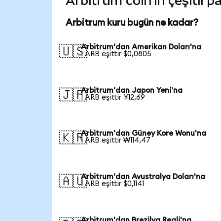
Arbitrum coin'in çeşitli p
Arbitrum kuru bugün ne kadar?
Arbitrum'dan Amerikan Doları'na
🇺🇸
1 ARB eşittir $0,0805
Arbitrum'dan Japon Yeni'na
🇯🇵
1 ARB eşittir ¥12,69
Arbitrum'dan Güney Kore Wonu'na
🇰🇷
1 ARB eşittir ₩114,47
Arbitrum'dan Avustralya Doları'na
🇦🇺
1 ARB eşittir $0,1141
Arbitrum'dan Brezilya Reali'na