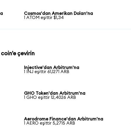
na
Cosmos'dan Amerikan Doları'na
1 ATOM eşittir $1,34
coin'e çevirin
Injective'dan Arbitrum'na
1 INJ eşittir 61,1271 ARB
GHO Token'dan Arbitrum'na
1 GHO eşittir 12,4026 ARB
Aerodrome Finance'dan Arbitrum'na
1 AERO eşittir 5,2715 ARB