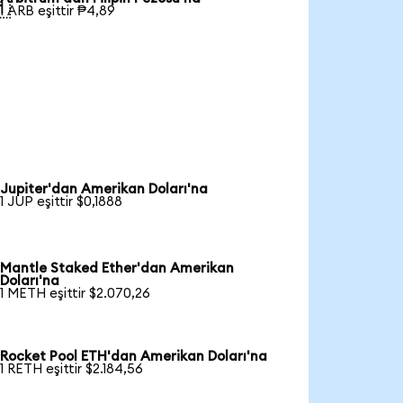

1 ARB eşittir ₱4,89
Jupiter'dan Amerikan Doları'na
1 JUP eşittir $0,1888
Mantle Staked Ether'dan Amerikan
Doları'na
1 METH eşittir $2.070,26
Rocket Pool ETH'dan Amerikan Doları'na
1 RETH eşittir $2.184,56