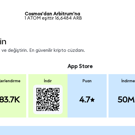
Cosmos'dan Arbitrum'na
1 ATOM eşittir 16,6484 ARB
in
e değiştirin. En güvenilir kripto cüzdanı.
App Store
erlendirme
İndir
Puan
İndirme
83.7K
4.7
50M