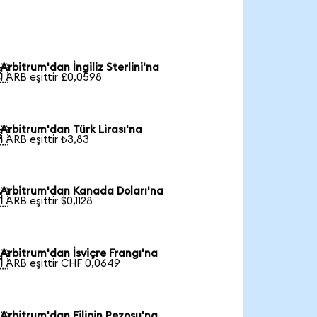
Arbitrum'dan İngiliz Sterlini'na

1 ARB eşittir £0,0598
Arbitrum'dan Türk Lirası'na

1 ARB eşittir ₺3,83
Arbitrum'dan Kanada Doları'na

1 ARB eşittir $0,1128
Arbitrum'dan İsviçre Frangı'na

1 ARB eşittir CHF 0,0649
Arbitrum'dan Filipin Pezosu'na