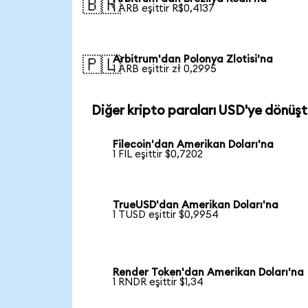
🇧🇷
1 ARB eşittir R$0,4137
Arbitrum'dan Polonya Zlotisi'na
🇵🇱
1 ARB eşittir zł 0,2995
Diğer kripto paraları USD'ye dönüşt
Filecoin'dan Amerikan Doları'na
1 FIL eşittir $0,7202
TrueUSD'dan Amerikan Doları'na
1 TUSD eşittir $0,9954
Render Token'dan Amerikan Doları'na
1 RNDR eşittir $1,34