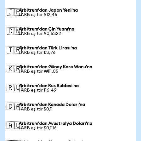
Arbitrum'dan Japon Yeni'na
🇯🇵
1 ARB eşittir ¥12,45
Arbitrum'dan Çin Yuanı'na
🇨🇳
1 ARB eşittir ¥0,5322
Arbitrum'dan Türk Lirası'na
🇹🇷
1 ARB eşittir ₺3,76
Arbitrum'dan Güney Kore Wonu'na
🇰🇷
1 ARB eşittir ₩111,05
Arbitrum'dan Rus Rublesi'na
🇷🇺
1 ARB eşittir ₽6,49
Arbitrum'dan Kanada Doları'na
🇨🇦
1 ARB eşittir $0,11
Arbitrum'dan Avustralya Doları'na
🇦🇺
1 ARB eşittir $0,1116