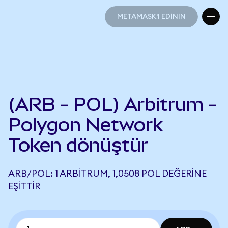
METAMASK'I EDİNİN
METAMASK'I EDİNİN
(ARB - POL) Arbitrum -
Polygon Network
Token dönüştür
ARB/POL: 1 ARBITRUM, 1,0508 POL DEĞERINE
EŞITTIR