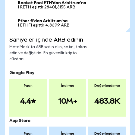
Rocket Pool ETH'dan Arbitrum'na
1 RETH eşittir 28401,8155 ARB
Ether fi'dan Arbitrum'na
1 ETHFI eşittir 4,8699 ARB
Saniyeler içinde ARB edinin
MetaMask'ta ARB satın alın, satın, takas
edin ve değiştirin. En güvenilir kripto
cüzdanı.
Google Play
Puan
İndirme
Değerlendirme
4.4
10M+
483.8K
App Store
Puan
İndirme
Değerlendirme