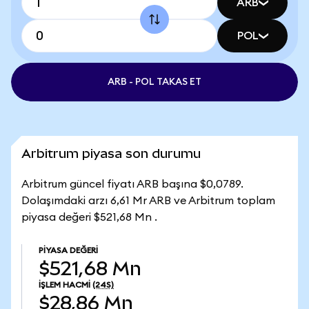
ARB
POL
ARB - POL TAKAS ET
Arbitrum piyasa son durumu
Arbitrum güncel fiyatı ARB başına $0,0789.
Dolaşımdaki arzı 6,61 Mr ARB ve Arbitrum toplam
piyasa değeri $521,68 Mn .
PIYASA DEĞERI
$521,68 Mn
İŞLEM HACMI
(24S)
$28,86 Mn