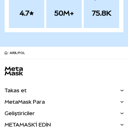
4.7
50M+
75.8K
ARB/POL
MetaMask site alt bilgisi
Takas et
Takas İşlemleri
MetaMask Para
Tahmin Et
YENİ
Kripto Al
Geliştiriciler
Perps
YENİ
MetaMask Kart
Dökümantasyon
METAMASK'İ EDİN
RWA'lar