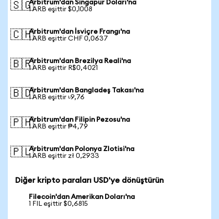
Arbitrum'dan Singapur Doları'na
🇸🇬
1 ARB eşittir $0,1008
Arbitrum'dan İsviçre Frangı'na
🇨🇭
1 ARB eşittir CHF 0,0637
Arbitrum'dan Brezilya Reali'na
🇧🇷
1 ARB eşittir R$0,4021
Arbitrum'dan Bangladeş Takası'na
🇧🇩
1 ARB eşittir ৳9,76
Arbitrum'dan Filipin Pezosu'na
🇵🇭
1 ARB eşittir ₱4,79
Arbitrum'dan Polonya Zlotisi'na
🇵🇱
1 ARB eşittir zł 0,2933
Diğer kripto paraları USD'ye dönüştürün
Filecoin'dan Amerikan Doları'na
1 FIL eşittir $0,6815