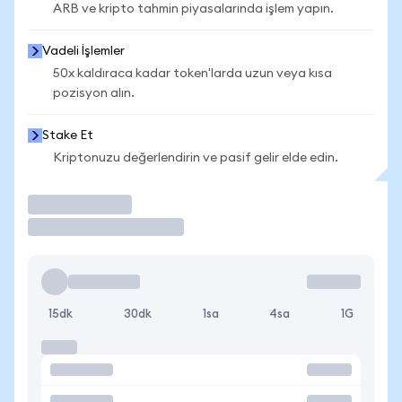
ARB ve kripto tahmin piyasalarında işlem yapın.
Vadeli İşlemler
50x kaldıraca kadar token'larda uzun veya kısa
pozisyon alın.
Stake Et
Kriptonuzu değerlendirin ve pasif gelir elde edin.
İşlem Yap
15dk
30dk
1sa
4sa
1G