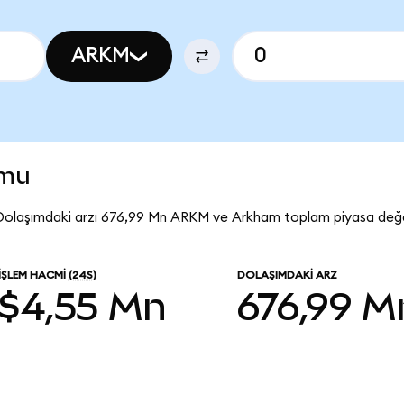
ARKM
umu
Dolaşımdaki arzı 676,99 Mn ARKM ve Arkham toplam piyasa değe
İŞLEM HACMI
(24S)
DOLAŞIMDAKI ARZ
$4,55 Mn
676,99 M