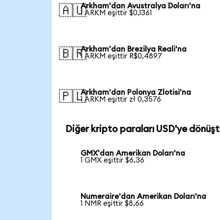
Arkham'dan Avustralya Doları'na
🇦🇺
1 ARKM eşittir $0,1361
Arkham'dan Brezilya Reali'na
🇧🇷
1 ARKM eşittir R$0,4897
Arkham'dan Polonya Zlotisi'na
🇵🇱
1 ARKM eşittir zł 0,3576
Diğer kripto paraları USD'ye dönüşt
GMX'dan Amerikan Doları'na
1 GMX eşittir $6,36
Numeraire'dan Amerikan Doları'na
1 NMR eşittir $8,66