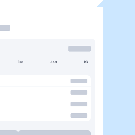
1sa
4sa
1G