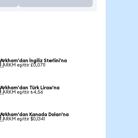
Arkham'dan İngiliz Sterlini'na

1 ARKM eşittir £0,0711
Arkham'dan Türk Lirası'na

1 ARKM eşittir ₺4,56
Arkham'dan Kanada Doları'na

1 ARKM eşittir $0,1341