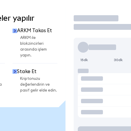
er yapılır
İşlem Yap
ARKM Takas Et
ARKM ile
blokzincirleri
arasında işlem
yapın.
15dk
30dk
Stake Et
Kriptonuzu
a
değerlendirin ve
pasif gelir elde edin.