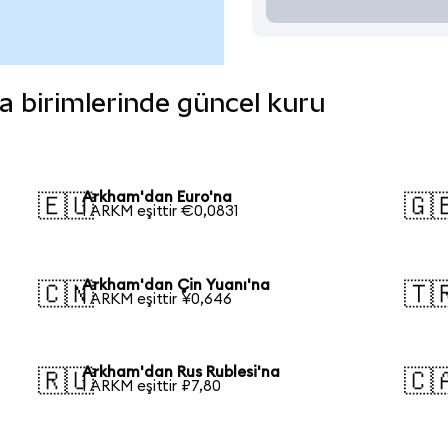
ra birimlerinde güncel kuru
Arkham'dan Euro'na
🇪🇺
🇬
1 ARKM eşittir €0,0831
Arkham'dan Çin Yuanı'na
🇨🇳
🇹
1 ARKM eşittir ¥0,646
Arkham'dan Rus Rublesi'na
🇷🇺
🇨
1 ARKM eşittir ₽7,80