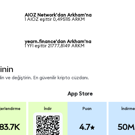
AIOZ Network'dan Arkham'na
1 AIOZ eşittir 0,495115 ARKM
yearn.finance'dan Arkham'na
1 YFI eşittir 21777,8149 ARKM
inin
 ve değiştirin. En güvenilir kripto cüzdanı.
App Store
erlendirme
İndir
Puan
İndirme
83.7K
4.7
50M