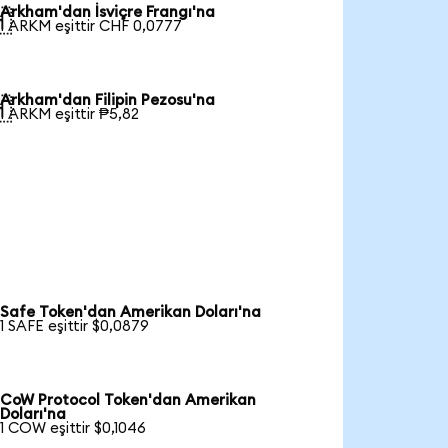
Arkham'dan İsviçre Frangı'na

1 ARKM eşittir CHF 0,0777
Arkham'dan Filipin Pezosu'na

1 ARKM eşittir ₱5,82
Safe Token'dan Amerikan Doları'na
1 SAFE eşittir $0,0879
CoW Protocol Token'dan Amerikan
Doları'na
1 COW eşittir $0,1046