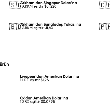
Arkham'dan Singapur Doları'na
🇸🇬
🇨
1 ARKM eşittir $0,1228
Arkham'dan Bangladeş Takası'na
🇧🇩
🇵
1 ARKM eşittir ৳11,84
ürün
Livepeer'dan Amerikan Doları'na
1 LPT eşittir $1,28
0x'dan Amerikan Doları'na
1 ZRX eşittir $0,0798