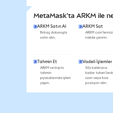
DAHA FAZLA İSTATİSTİK GÖR
MetaMask'ta ARKM ile nel
ARKM Satın Al
ARKM Sat
Birkaç dokunuşla
ARKM coin'lerinizi
satın alın.
nakde çevirin.
Tahmin Et
Vadeli İşlemler
ARKM ve kripto
50x kaldıraca
tahmin
kadar token'lard
piyasalarında işlem
uzun veya kısa
yapın.
pozisyon alın.