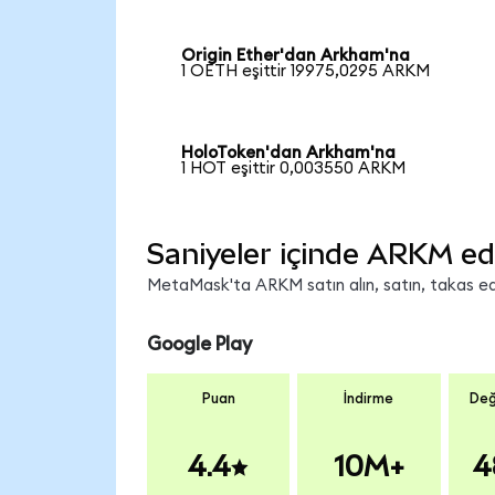
Origin Ether'dan Arkham'na
1 OETH eşittir 19975,0295 ARKM
HoloToken'dan Arkham'na
1 HOT eşittir 0,003550 ARKM
Saniyeler içinde ARKM ed
MetaMask'ta ARKM satın alın, satın, takas edin
Google Play
Puan
İndirme
Değ
4.4
10M+
4