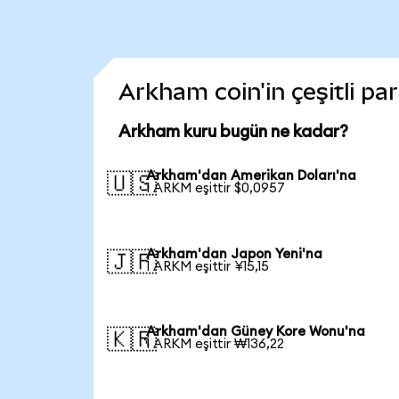
Arkham coin'in çeşitli pa
Arkham kuru bugün ne kadar?
Arkham'dan Amerikan Doları'na
🇺🇸
1 ARKM eşittir $0,0957
Arkham'dan Japon Yeni'na
🇯🇵
1 ARKM eşittir ¥15,15
Arkham'dan Güney Kore Wonu'na
🇰🇷
1 ARKM eşittir ₩136,22