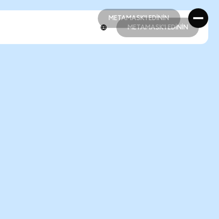
METAMASK'I EDİNİN
METAMASK'I EDİNİN
METAMASK'I EDİNİN
METAMASK'I EDİNİN