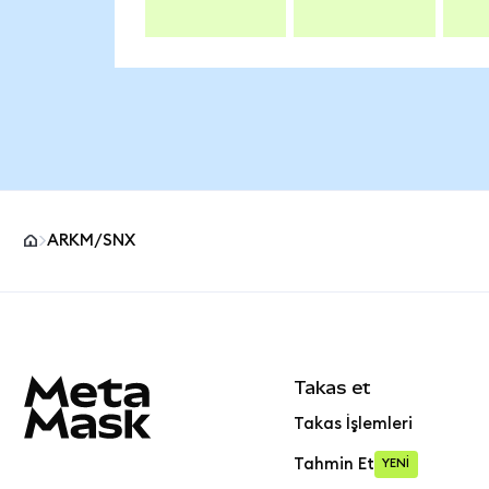
ARKM/SNX
MetaMask site alt bilgisi
Takas et
Takas İşlemleri
Tahmin Et
YENİ