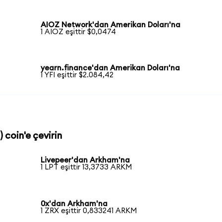
AIOZ Network'dan Amerikan Doları'na
1 AIOZ eşittir $0,0474
yearn.finance'dan Amerikan Doları'na
1 YFI eşittir $2.084,42
 coin'e çevirin
Livepeer'dan Arkham'na
1 LPT eşittir 13,3733 ARKM
0x'dan Arkham'na
1 ZRX eşittir 0,833241 ARKM