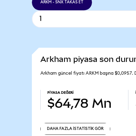
ARKM - SNX TAKAS ET
Arkham piyasa son dur
Arkham güncel fiyatı ARKM başına $0,0957. 
PIYASA DEĞERI
$64,78 Mn
DAHA FAZLA İSTATİSTİK GÖR