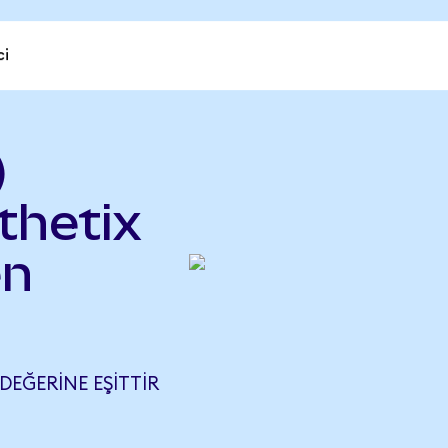
ci
)
thetix
en
DEĞERINE EŞITTIR