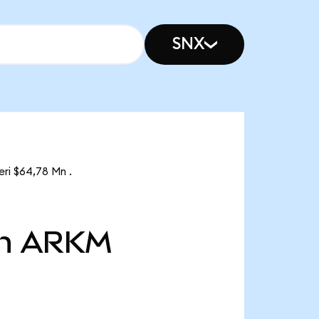
SNX
ri $64,78 Mn .
n
ARKM