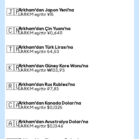
Arkham'dan Japon Yeni'na
🇯🇵
1 ARKM eşittir ¥15
Arkham'dan Çin Yuanı'na
🇨🇳
1 ARKM eşittir ¥0,6411
Arkham'dan Türk Lirası'na
🇹🇷
1 ARKM eşittir ₺4,53
Arkham'dan Güney Kore Wonu'na
🇰🇷
1 ARKM eşittir ₩133,93
Arkham'dan Rus Rublesi'na
🇷🇺
1 ARKM eşittir ₽7,83
Arkham'dan Kanada Doları'na
🇨🇦
1 ARKM eşittir $0,1325
Arkham'dan Avustralya Doları'na
🇦🇺
1 ARKM eşittir $0,1346