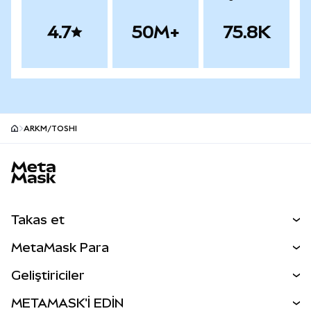
4.7
50M+
75.8K
ARKM/TOSHI
MetaMask site alt bilgisi
Takas et
Takas İşlemleri
MetaMask Para
Tahmin Et
YENİ
Kripto Al
Geliştiriciler
Perps
YENİ
MetaMask Kart
Dökümantasyon
METAMASK'İ EDİN
RWA'lar