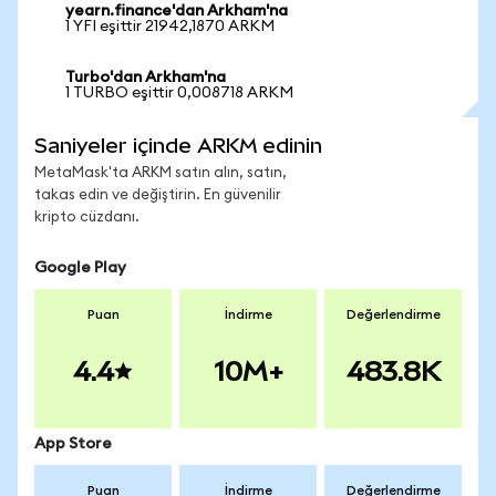
yearn.finance'dan Arkham'na
1 YFI eşittir 21942,1870 ARKM
Turbo'dan Arkham'na
1 TURBO eşittir 0,008718 ARKM
Saniyeler içinde ARKM edinin
MetaMask'ta ARKM satın alın, satın,
takas edin ve değiştirin. En güvenilir
kripto cüzdanı.
Google Play
Puan
İndirme
Değerlendirme
4.4
10M+
483.8K
App Store
Puan
İndirme
Değerlendirme