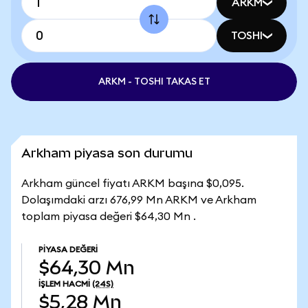
ARKM
TOSHI
ARKM - TOSHI TAKAS ET
Arkham piyasa son durumu
Arkham güncel fiyatı ARKM başına $0,095.
Dolaşımdaki arzı 676,99 Mn ARKM ve Arkham
toplam piyasa değeri $64,30 Mn .
PIYASA DEĞERI
$64,30 Mn
İŞLEM HACMI
(24S)
$5,28 Mn