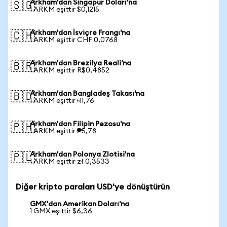
Arkham'dan Singapur Doları'na
🇸🇬
1 ARKM eşittir $0,1215
Arkham'dan İsviçre Frangı'na
🇨🇭
1 ARKM eşittir CHF 0,0768
Arkham'dan Brezilya Reali'na
🇧🇷
1 ARKM eşittir R$0,4852
Arkham'dan Bangladeş Takası'na
🇧🇩
1 ARKM eşittir ৳11,76
Arkham'dan Filipin Pezosu'na
🇵🇭
1 ARKM eşittir ₱5,78
Arkham'dan Polonya Zlotisi'na
🇵🇱
1 ARKM eşittir zł 0,3533
Diğer kripto paraları USD'ye dönüştürün
GMX'dan Amerikan Doları'na
1 GMX eşittir $6,36