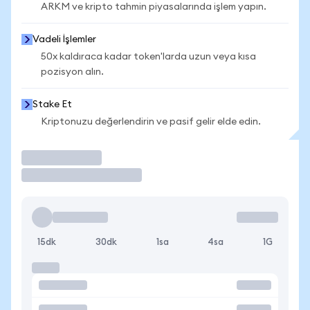
ARKM ve kripto tahmin piyasalarında işlem yapın.
Vadeli İşlemler
50x kaldıraca kadar token'larda uzun veya kısa
pozisyon alın.
Stake Et
Kriptonuzu değerlendirin ve pasif gelir elde edin.
İşlem Yap
15dk
30dk
1sa
4sa
1G