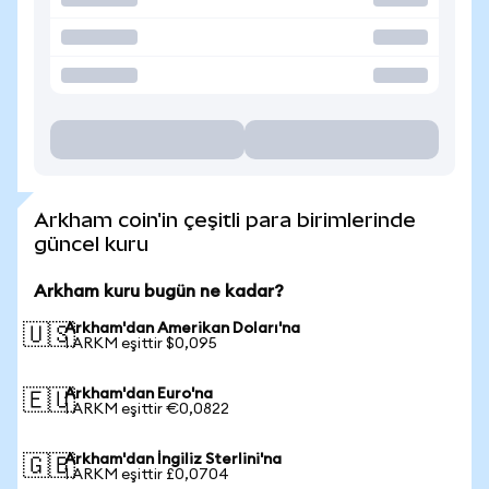
Arkham coin'in çeşitli para birimlerinde
güncel kuru
Arkham kuru bugün ne kadar?
Arkham'dan Amerikan Doları'na
🇺🇸
1 ARKM eşittir $0,095
Arkham'dan Euro'na
🇪🇺
1 ARKM eşittir €0,0822
Arkham'dan İngiliz Sterlini'na
🇬🇧
1 ARKM eşittir £0,0704